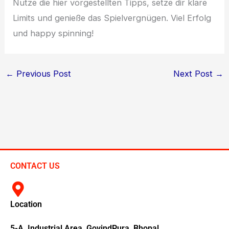
Nutze die hier vorgestellten Tipps, setze dir klare
Limits und genieße das Spielvergnügen. Viel Erfolg
und happy spinning!
←
Previous Post
Next Post
→
CONTACT US
Location
5-A, Industrial Area, GovindPura, Bhopal