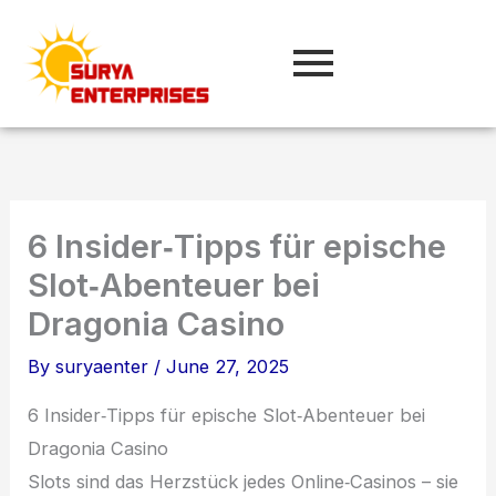
Skip
to
content
6 Insider‑Tipps für epische
Slot‑Abenteuer bei
Dragonia Casino
By
suryaenter
/
June 27, 2025
6 Insider‑Tipps für epische Slot‑Abenteuer bei
Dragonia Casino
Slots sind das Herzstück jedes Online‑Casinos – sie