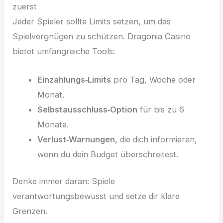
zuerst
Jeder Spieler sollte Limits setzen, um das
Spielvergnügen zu schützen. Dragonia Casino
bietet umfangreiche Tools:
Einzahlungs‑Limits
pro Tag, Woche oder
Monat.
Selbstausschluss‑Option
für bis zu 6
Monate.
Verlust‑Warnungen
, die dich informieren,
wenn du dein Budget überschreitest.
Denke immer daran: Spiele
verantwortungsbewusst und setze dir klare
Grenzen.