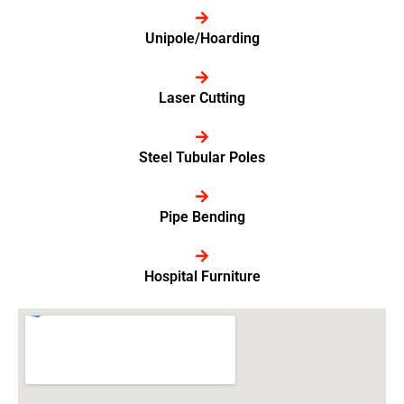
Unipole/Hoarding
Laser Cutting
Steel Tubular Poles
Pipe Bending
Hospital Furniture