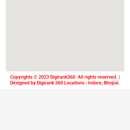
Copyrights © 2023 Digirank360. All rights reserved. |
Designed by Digirank 360 Locations : Indore, Bhopal.