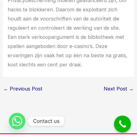
Privacybescherming moeten geavanceerd zijn, om
hacks te blokkeren. Daarom de exploitant zich
houdt aan de voorschriften van de autoriteit die
reguleert en controleert de werking van de site.
Een sterk verkoopargument is de bibliotheek met
spellen aangeboden door e-casino’s. Deze
ervaringen zijn vaak het op één na beste na gratis,
kost slechts een cent per draai.
←
Previous Post
Next Post
→
Contact us