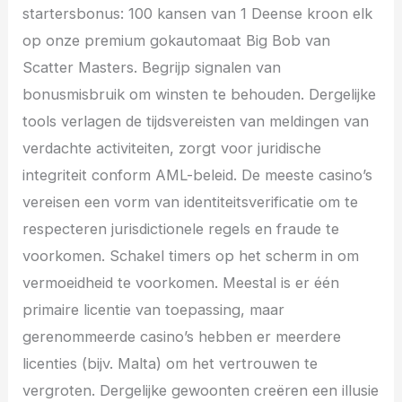
startersbonus: 100 kansen van 1 Deense kroon elk
op onze premium gokautomaat Big Bob van
Scatter Masters. Begrijp signalen van
bonusmisbruik om winsten te behouden. Dergelijke
tools verlagen de tijdsvereisten van meldingen van
verdachte activiteiten, zorgt voor juridische
integriteit conform AML-beleid. De meeste casino’s
vereisen een vorm van identiteitsverificatie om te
respecteren jurisdictionele regels en fraude te
voorkomen. Schakel timers op het scherm in om
vermoeidheid te voorkomen. Meestal is er één
primaire licentie van toepassing, maar
gerenommeerde casino’s hebben er meerdere
licenties (bijv. Malta) om het vertrouwen te
vergroten. Dergelijke gewoonten creëren een illusie