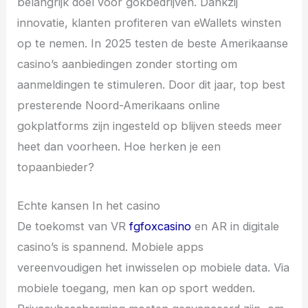
belangrijk doel voor gokbedrijven. Dankzij
innovatie, klanten profiteren van eWallets winsten
op te nemen. In 2025 testen de beste Amerikaanse
casino’s aanbiedingen zonder storting om
aanmeldingen te stimuleren. Door dit jaar, top best
presterende Noord-Amerikaans online
gokplatforms zijn ingesteld op blijven steeds meer
heet dan voorheen. Hoe herken je een
topaanbieder?
Echte kansen In het casino
De toekomst van VR
fgfoxcasino
en AR in digitale
casino’s is spannend. Mobiele apps
vereenvoudigen het inwisselen op mobiele data. Via
mobiele toegang, men kan op sport wedden.