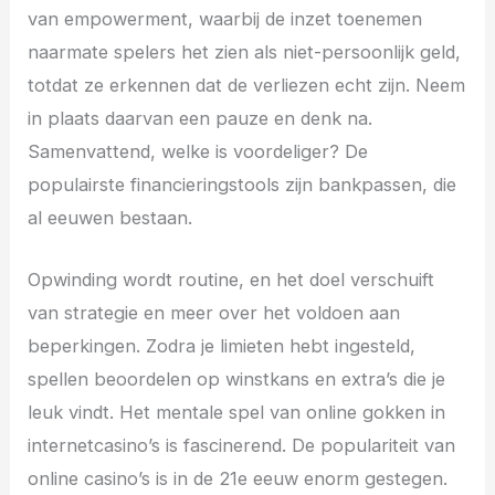
van empowerment, waarbij de inzet toenemen
naarmate spelers het zien als niet-persoonlijk geld,
totdat ze erkennen dat de verliezen echt zijn. Neem
in plaats daarvan een pauze en denk na.
Samenvattend, welke is voordeliger? De
populairste financieringstools zijn bankpassen, die
al eeuwen bestaan.
Opwinding wordt routine, en het doel verschuift
van strategie en meer over het voldoen aan
beperkingen. Zodra je limieten hebt ingesteld,
spellen beoordelen op winstkans en extra’s die je
leuk vindt. Het mentale spel van online gokken in
internetcasino’s is fascinerend. De populariteit van
online casino’s is in de 21e eeuw enorm gestegen.