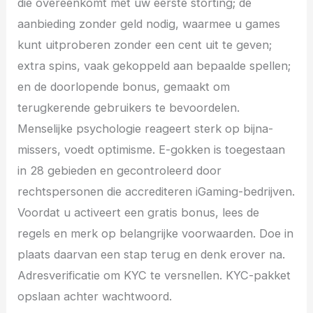
die overeenkomt met uw eerste storting; de
aanbieding zonder geld nodig, waarmee u games
kunt uitproberen zonder een cent uit te geven;
extra spins, vaak gekoppeld aan bepaalde spellen;
en de doorlopende bonus, gemaakt om
terugkerende gebruikers te bevoordelen.
Menselijke psychologie reageert sterk op bijna-
missers, voedt optimisme. E-gokken is toegestaan
in 28 gebieden en gecontroleerd door
rechtspersonen die accrediteren iGaming-bedrijven.
Voordat u activeert een gratis bonus, lees de
regels en merk op belangrijke voorwaarden. Doe in
plaats daarvan een stap terug en denk erover na.
Adresverificatie om KYC te versnellen. KYC-pakket
opslaan achter wachtwoord.