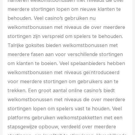
meerdere stortingen lopen om nieuwe klanten te
behouden. Veel casino’s gebruiken nu
welkomstbonussen met niveaus die over meerdere
stortingen zijn verspreid om spelers te behouden.
Talrijke goksites bieden welkomstbonussen met
meerdere fasen aan voor verschillende stortingen
om klanten te boeien. Veel spelaanbieders hebben
welkomstbonussen met niveaus geïntroduceerd
voor meerdere stortingen om gebruikers aan te
trekken. Een groot aantal online casino’s biedt
welkomstbonussen met niveaus die over meerdere
stortingen lopen om spelers vast te houden. Veel
platforms gebruiken welkomstpakketten met een
stapsgewijze opbouw, verdeeld over meerdere