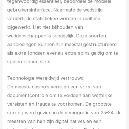
tegenwoordig essentieel, beoordeel de mobiele
gebruikersinterface. Naarmate de wedstrijd
vordert, de statistieken worden in realtime
bijgewerkt. Het niet bijhouden van
weddenschappen is schadelijk. Deze soorten
aanbiedingen kunnen zijn meestal gestructureerd
als extra fondsen evenals extra spins geldig om te
spelen binnen slots.
Technologie Wereldwijd vertrouwd
De meeste casino’s vereisen een vorm van
documentcontrole om te voldoen aan wettelijke
vereisten en fraude te voorkomen. De grootste
sprong werd gezien in de demografie van 25-34, de
meesten van hen zijn digital natives en een