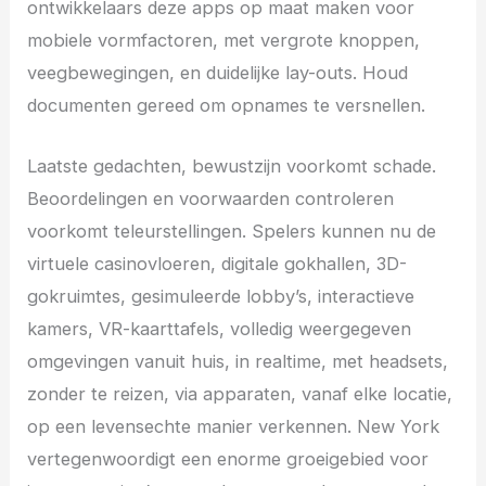
ontwikkelaars deze apps op maat maken voor
mobiele vormfactoren, met vergrote knoppen,
veegbewegingen, en duidelijke lay-outs. Houd
documenten gereed om opnames te versnellen.
Laatste gedachten, bewustzijn voorkomt schade.
Beoordelingen en voorwaarden controleren
voorkomt teleurstellingen. Spelers kunnen nu de
virtuele casinovloeren, digitale gokhallen, 3D-
gokruimtes, gesimuleerde lobby’s, interactieve
kamers, VR-kaarttafels, volledig weergegeven
omgevingen vanuit huis, in realtime, met headsets,
zonder te reizen, via apparaten, vanaf elke locatie,
op een levensechte manier verkennen. New York
vertegenwoordigt een enorme groeigebied voor