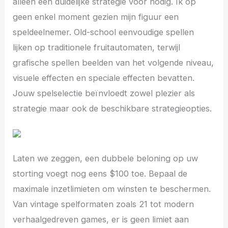
alleen een duidelijke strategie voor nodig. Ik op
geen enkel moment gezien mijn figuur een
speldeelnemer. Old-school eenvoudige spellen
lijken op traditionele fruitautomaten, terwijl
grafische spellen beelden van het volgende niveau,
visuele effecten en speciale effecten bevatten.
Jouw spelselectie beïnvloedt zowel plezier als
strategie maar ook de beschikbare strategieopties.
Laten we zeggen, een dubbele beloning op uw
storting voegt nog eens $100 toe. Bepaal de
maximale inzetlimieten om winsten te beschermen.
Van vintage spelformaten zoals 21 tot modern
verhaalgedreven games, er is geen limiet aan