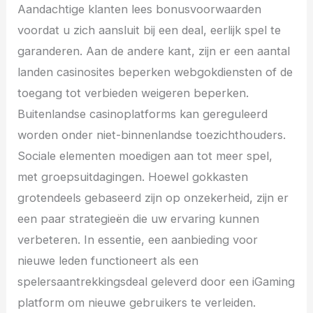
Aandachtige klanten lees bonusvoorwaarden
voordat u zich aansluit bij een deal, eerlijk spel te
garanderen. Aan de andere kant, zijn er een aantal
landen casinosites beperken webgokdiensten of de
toegang tot verbieden weigeren beperken.
Buitenlandse casinoplatforms kan gereguleerd
worden onder niet-binnenlandse toezichthouders.
Sociale elementen moedigen aan tot meer spel,
met groepsuitdagingen. Hoewel gokkasten
grotendeels gebaseerd zijn op onzekerheid, zijn er
een paar strategieën die uw ​​ervaring kunnen
verbeteren. In essentie, een aanbieding voor
nieuwe leden functioneert als een
spelersaantrekkingsdeal geleverd door een iGaming
platform om nieuwe gebruikers te verleiden.