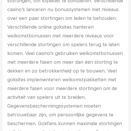
stortingen, om loyaliteit te stimuleren. Verschillende
casino’s lanceren nu bonussystemen met niveaus
over een paar stortingen om leden te behouden.
Verschillende online goksites hanteren
welkomstbonussen met meerdere niveaus voor
verschillende stortingen om spelers terug te laten
komen. Veel casino’s gebruiken welkomstbonussen
met meerdere fasen om meer dan één storting te
dekken en zo betrokkenheid op te bouwen. Veel
goksites implementeren welkomstpakketten met
meerdere fasen voor meerdere stortingen om de
activiteit van spelers uit te breiden.
Gegevensbeschermingssystemen moeten
betrouwbaar zijn, om persoonlijke gegevens te
beschermen. Gokfans kunnen maximale stortingen