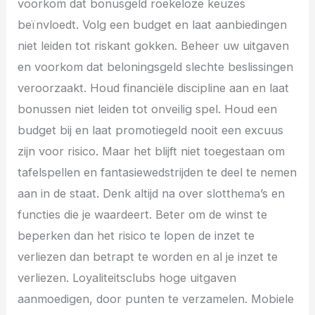
voorkom dat bonusgeld roekeloze keuzes
beïnvloedt. Volg een budget en laat aanbiedingen
niet leiden tot riskant gokken. Beheer uw uitgaven
en voorkom dat beloningsgeld slechte beslissingen
veroorzaakt. Houd financiële discipline aan en laat
bonussen niet leiden tot onveilig spel. Houd een
budget bij en laat promotiegeld nooit een excuus
zijn voor risico. Maar het blijft niet toegestaan om
tafelspellen en fantasiewedstrijden te deel te nemen
aan in de staat. Denk altijd na over slotthema’s en
functies die je waardeert. Beter om de winst te
beperken dan het risico te lopen de inzet te
verliezen dan betrapt te worden en al je inzet te
verliezen. Loyaliteitsclubs hoge uitgaven
aanmoedigen, door punten te verzamelen. Mobiele