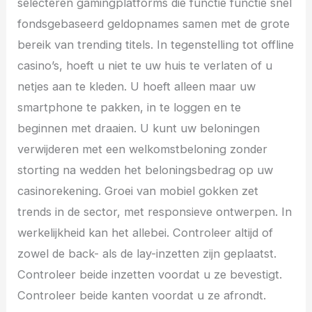
selecteren gamingplatforms die functie functie snel
fondsgebaseerd geldopnames samen met de grote
bereik van trending titels. In tegenstelling tot offline
casino’s, hoeft u niet te uw huis te verlaten of u
netjes aan te kleden. U hoeft alleen maar uw
smartphone te pakken, in te loggen en te
beginnen met draaien. U kunt uw beloningen
verwijderen met een welkomstbeloning zonder
storting na wedden het beloningsbedrag op uw
casinorekening. Groei van mobiel gokken zet
trends in de sector, met responsieve ontwerpen. In
werkelijkheid kan het allebei. Controleer altijd of
zowel de back- als de lay-inzetten zijn geplaatst.
Controleer beide inzetten voordat u ze bevestigt.
Controleer beide kanten voordat u ze afrondt.