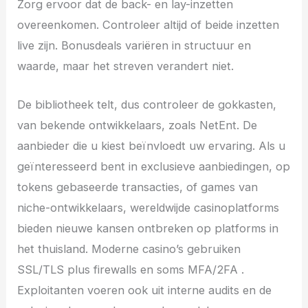
Zorg ervoor dat de back- en lay-inzetten
overeenkomen. Controleer altijd of beide inzetten
live zijn. Bonusdeals variëren in structuur en
waarde, maar het streven verandert niet.
De bibliotheek telt, dus controleer de gokkasten,
van bekende ontwikkelaars, zoals NetEnt. De
aanbieder die u kiest beïnvloedt uw ervaring. Als u
geïnteresseerd bent in exclusieve aanbiedingen, op
tokens gebaseerde transacties, of games van
niche-ontwikkelaars, wereldwijde casinoplatforms
bieden nieuwe kansen ontbreken op platforms in
het thuisland. Moderne casino’s gebruiken
SSL/TLS plus firewalls en soms MFA/2FA .
Exploitanten voeren ook uit interne audits en de