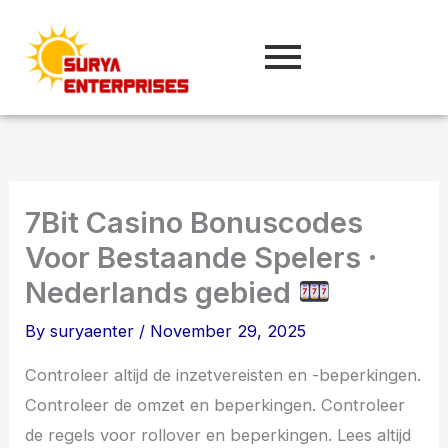
Skip
to
content
7Bit Casino Bonuscodes
Voor Bestaande Spelers ·
Nederlands gebied
By
suryaenter
/
November 29, 2025
Controleer altijd de inzetvereisten en -beperkingen.
Controleer de omzet en beperkingen. Controleer
de regels voor rollover en beperkingen. Lees altijd