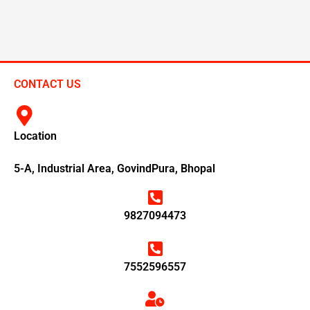
CONTACT US
Location
5-A, Industrial Area, GovindPura, Bhopal
9827094473
7552596557