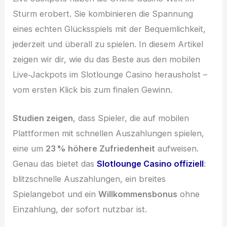
Sturm erobert. Sie kombinieren die Spannung
eines echten Glücksspiels mit der Bequemlichkeit,
jederzeit und überall zu spielen. In diesem Artikel
zeigen wir dir, wie du das Beste aus den mobilen
Live‑Jackpots im Slotlounge Casino herausholst –
vom ersten Klick bis zum finalen Gewinn.
Studien zeigen
, dass Spieler, die auf mobilen
Plattformen mit schnellen Auszahlungen spielen,
eine um
23 % höhere Zufriedenheit
aufweisen.
Genau das bietet das
Slotlounge Casino offiziell
:
blitzschnelle Auszahlungen, ein breites
Spielangebot und ein
Willkommensbonus
ohne
Einzahlung, der sofort nutzbar ist.