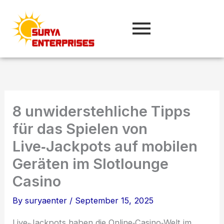
Skip
to
content
8 unwiderstehliche Tipps
für das Spielen von
Live‑Jackpots auf mobilen
Geräten im Slotlounge
Casino
By
suryaenter
/
September 15, 2025
Live‑Jackpots haben die Online‑Casino‑Welt im