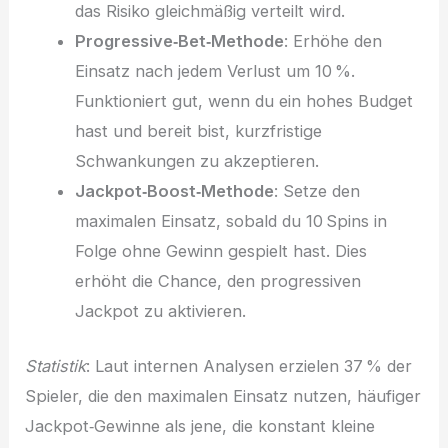
das Risiko gleichmäßig verteilt wird.
Progressive‑Bet‑Methode
: Erhöhe den
Einsatz nach jedem Verlust um 10 %.
Funktioniert gut, wenn du ein hohes Budget
hast und bereit bist, kurzfristige
Schwankungen zu akzeptieren.
Jackpot‑Boost‑Methode
: Setze den
maximalen Einsatz, sobald du 10 Spins in
Folge ohne Gewinn gespielt hast. Dies
erhöht die Chance, den progressiven
Jackpot zu aktivieren.
Statistik
: Laut internen Analysen erzielen 37 % der
Spieler, die den maximalen Einsatz nutzen, häufiger
Jackpot‑Gewinne als jene, die konstant kleine