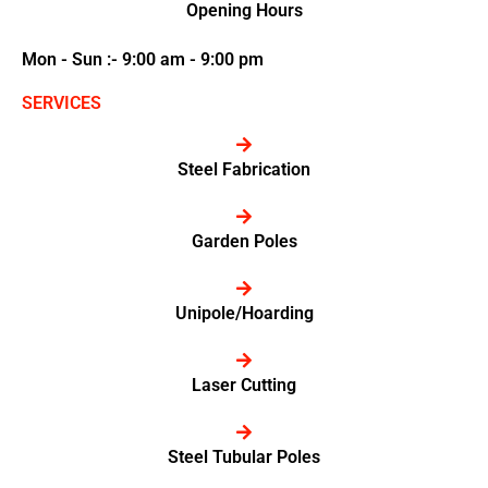
Opening Hours
Mon - Sun :- 9:00 am - 9:00 pm
SERVICES
Steel Fabrication
Garden Poles
Unipole/Hoarding
Laser Cutting
Steel Tubular Poles