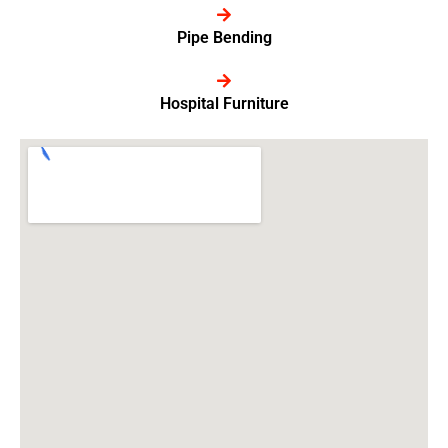
Pipe Bending
Hospital Furniture