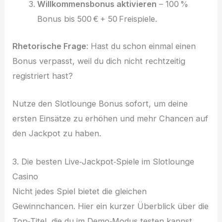
Willkommensbonus aktivieren
– 100 %
Bonus bis 500 € + 50 Freispiele.
Rhetorische Frage
: Hast du schon einmal einen
Bonus verpasst, weil du dich nicht rechtzeitig
registriert hast?
Nutze den Slotlounge Bonus sofort, um deine
ersten Einsätze zu erhöhen und mehr Chancen auf
den Jackpot zu haben.
3. Die besten Live‑Jackpot‑Spiele im Slotlounge
Casino
Nicht jedes Spiel bietet die gleichen
Gewinnchancen. Hier ein kurzer Überblick über die
Top‑Titel, die du im Demo‑Modus testen kannst,