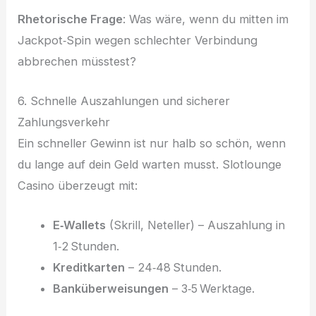
Rhetorische Frage
: Was wäre, wenn du mitten im
Jackpot‑Spin wegen schlechter Verbindung
abbrechen müsstest?
6. Schnelle Auszahlungen und sicherer
Zahlungsverkehr
Ein schneller Gewinn ist nur halb so schön, wenn
du lange auf dein Geld warten musst. Slotlounge
Casino überzeugt mit:
E‑Wallets
(Skrill, Neteller) – Auszahlung in
1‑2 Stunden.
Kreditkarten
– 24‑48 Stunden.
Banküberweisungen
– 3‑5 Werktage.