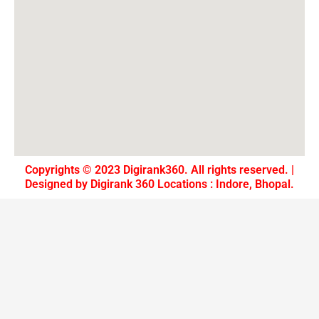
Copyrights © 2023 Digirank360. All rights reserved. |
Designed by Digirank 360 Locations : Indore, Bhopal.