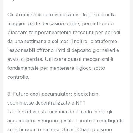
Gli strumenti di auto‑esclusione, disponibili nella
maggior parte dei casinò online, permettono di
bloccare temporaneamente l’account per periodi
da una settimana a sei mesi. Inoltre, piattaforme
responsabili offrono limiti di deposito giornalieri e
avvisi di perdita. Utilizzare questi meccanismi è
fondamentale per mantenere il gioco sotto
controllo.
8. Futuro degli accumulator: blockchain,
scommesse decentralizzate e NFT
La blockchain sta ridefinendo il modo in cui gli
accumulator vengono gestiti. I contratti intelligenti
su Ethereum o Binance Smart Chain possono