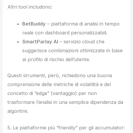
Altri tool includono:
BetBuddy
– piattaforma di analisi in tempo
reale con dashboard personalizzabili.
SmartParlay AI
– servizio cloud che
suggerisce combinazioni ottimizzate in base
al profilo di rischio dell’utente.
Questi strumenti, però, richiedono una buona
comprensione delle metriche di volatilità e del
concetto di “edge” (vantaggio) per non
trasformare l’analisi in una semplice dipendenza da
algoritmi.
5. Le piattaforme più “friendly” per gli accumulator: