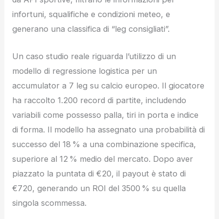
infortuni, squalifiche e condizioni meteo, e
generano una classifica di “leg consigliati”.
Un caso studio reale riguarda l’utilizzo di un
modello di regressione logistica per un
accumulator a 7 leg su calcio europeo. Il giocatore
ha raccolto 1.200 record di partite, includendo
variabili come possesso palla, tiri in porta e indice
di forma. Il modello ha assegnato una probabilità di
successo del 18 % a una combinazione specifica,
superiore al 12 % medio del mercato. Dopo aver
piazzato la puntata di €20, il payout è stato di
€720, generando un ROI del 3500 % su quella
singola scommessa.