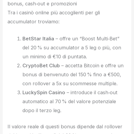
bonus, cash‑out e promozioni
Tra i casinò online più accoglienti per gli
accumulator troviamo:
BetStar Italia
– offre un “Boost Multi‑Bet”
del 20 % su accumulator a 5 leg o più, con
un minimo di €10 di puntata.
CryptoBet Club
– accetta Bitcoin e offre un
bonus di benvenuto del 150 % fino a €500,
con rollover a 5x su scommesse multiple.
LuckySpin Casino
– introduce il cash‑out
automatico al 70 % del valore potenziale
dopo il terzo leg.
Il valore reale di questi bonus dipende dal rollover