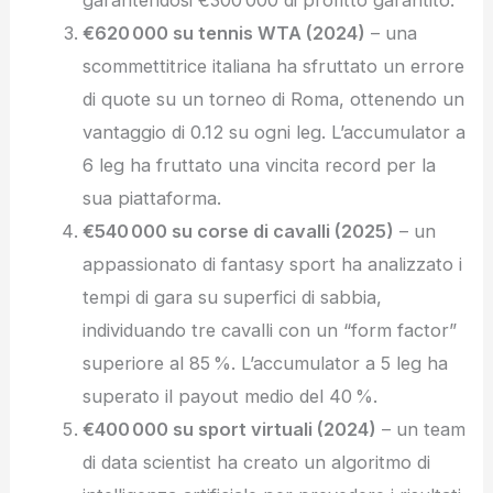
garantendosi €300 000 di profitto garantito.
€620 000 su tennis WTA (2024)
– una
scommettitrice italiana ha sfruttato un errore
di quote su un torneo di Roma, ottenendo un
vantaggio di 0.12 su ogni leg. L’accumulator a
6 leg ha fruttato una vincita record per la
sua piattaforma.
€540 000 su corse di cavalli (2025)
– un
appassionato di fantasy sport ha analizzato i
tempi di gara su superfici di sabbia,
individuando tre cavalli con un “form factor”
superiore al 85 %. L’accumulator a 5 leg ha
superato il payout medio del 40 %.
€400 000 su sport virtuali (2024)
– un team
di data scientist ha creato un algoritmo di