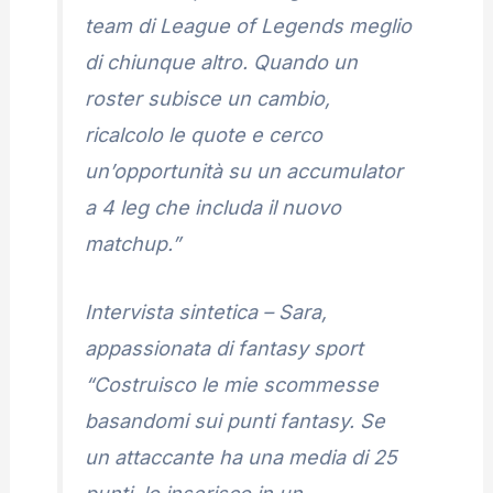
team di League of Legends meglio
di chiunque altro. Quando un
roster subisce un cambio,
ricalcolo le quote e cerco
un’opportunità su un accumulator
a 4 leg che includa il nuovo
matchup.”
Intervista sintetica – Sara,
appassionata di fantasy sport
“Costruisco le mie scommesse
basandomi sui punti fantasy. Se
un attaccante ha una media di 25