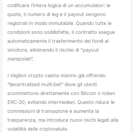
codificare l’intera logica di un accumulator: le
quote, il numero di leg e il payout vengono
registrati in modo immutabile. Quando tutte le
condizioni sono soddisfatte, il contratto esegue
automaticamente il trasferimento dei fondi al
vincitore, eliminando il rischio di “payout
manipolati”.
I migliori crypto casino stanno già offrendo
“decentralized multi‑bet” dove gli utenti
scommettono direttamente con Bitcoin o token
ERC‑20, evitando intermediari. Questo riduce le
commissioni di transazione e aumenta la
trasparenza, ma introduce nuovi rischi legati alla
volatilità delle criptovalute.