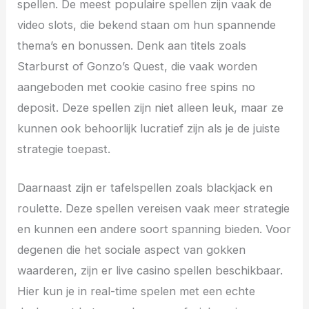
spellen. De meest populaire spellen zijn vaak de
video slots, die bekend staan om hun spannende
thema’s en bonussen. Denk aan titels zoals
Starburst of Gonzo’s Quest, die vaak worden
aangeboden met cookie casino free spins no
deposit. Deze spellen zijn niet alleen leuk, maar ze
kunnen ook behoorlijk lucratief zijn als je de juiste
strategie toepast.
Daarnaast zijn er tafelspellen zoals blackjack en
roulette. Deze spellen vereisen vaak meer strategie
en kunnen een andere soort spanning bieden. Voor
degenen die het sociale aspect van gokken
waarderen, zijn er live casino spellen beschikbaar.
Hier kun je in real-time spelen met een echte