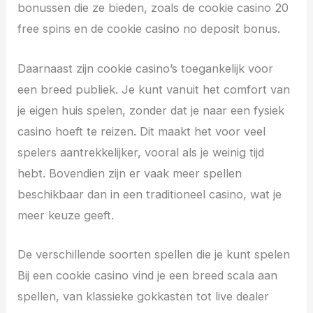
bonussen die ze bieden, zoals de cookie casino 20
free spins en de cookie casino no deposit bonus.
Daarnaast zijn cookie casino’s toegankelijk voor
een breed publiek. Je kunt vanuit het comfort van
je eigen huis spelen, zonder dat je naar een fysiek
casino hoeft te reizen. Dit maakt het voor veel
spelers aantrekkelijker, vooral als je weinig tijd
hebt. Bovendien zijn er vaak meer spellen
beschikbaar dan in een traditioneel casino, wat je
meer keuze geeft.
De verschillende soorten spellen die je kunt spelen
Bij een cookie casino vind je een breed scala aan
spellen, van klassieke gokkasten tot live dealer