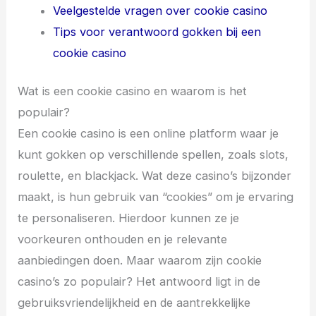
Veelgestelde vragen over cookie casino
Tips voor verantwoord gokken bij een
cookie casino
Wat is een cookie casino en waarom is het
populair?
Een cookie casino is een online platform waar je
kunt gokken op verschillende spellen, zoals slots,
roulette, en blackjack. Wat deze casino’s bijzonder
maakt, is hun gebruik van “cookies” om je ervaring
te personaliseren. Hierdoor kunnen ze je
voorkeuren onthouden en je relevante
aanbiedingen doen. Maar waarom zijn cookie
casino’s zo populair? Het antwoord ligt in de
gebruiksvriendelijkheid en de aantrekkelijke