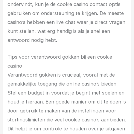
ondervindt, kun je de cookie casino contact optie
gebruiken om ondersteuning te krijgen. De meeste
casino’s hebben een live chat waar je direct vragen
kunt stellen, wat erg handig is als je snel een
antwoord nodig hebt.
Tips voor verantwoord gokken bij een cookie
casino
Verantwoord gokken is cruciaal, vooral met de
gemakkelijke toegang die online casino’s bieden.
Stel een budget in voordat je begint met spelen en
houd je hieraan. Een goede manier om dit te doen is
door gebruik te maken van de instellingen voor
stortingslimieten die veel cookie casino’s aanbieden.
Dit helpt je om controle te houden over je uitgaven