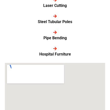
Laser Cutting
Steel Tubular Poles
Pipe Bending
Hospital Furniture