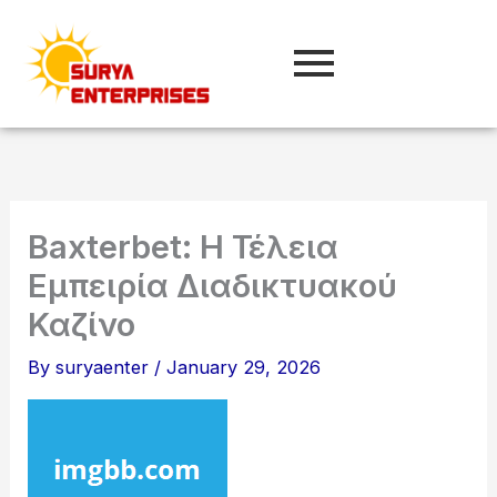
Skip
to
content
Baxterbet: Η Τέλεια
Εμπειρία Διαδικτυακού
Καζίνο
By
suryaenter
/
January 29, 2026