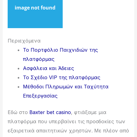
Περιεχόμενα
Το Πορτφόλιο Παιχνιδιών της
πλατφόρμας
Ασφάλεια και Άδειες
Το Σχέδιο VIP της πλατφόρμας
Μέθοδοι Πληρωμών και Ταχύτητα
Επεξεργασίας
Εδώ στο
Baxter bet casino
, φτιάξαμε μια
πλατφόρμα που υπερβαίνει τις προσδοκίες των
εξαιρετικά απαιτητικών χρηστών. Με πλέον από