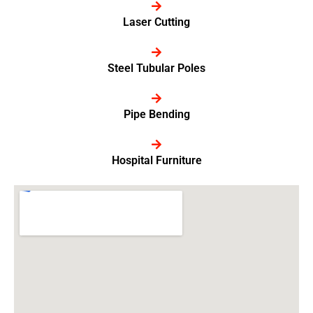
Laser Cutting
Steel Tubular Poles
Pipe Bending
Hospital Furniture