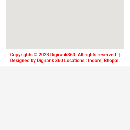
Copyrights © 2023 Digirank360. All rights reserved. |
Designed by Digirank 360 Locations : Indore, Bhopal.