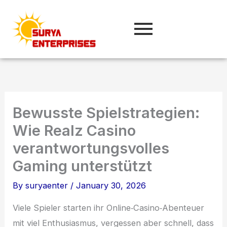
Skip
to
content
Bewusste Spielstrategien:
Wie Realz Casino
verantwortungsvolles
Gaming unterstützt
By
suryaenter
/
January 30, 2026
Viele Spieler starten ihr Online‑Casino‑Abenteuer
mit viel Enthusiasmus, vergessen aber schnell, dass