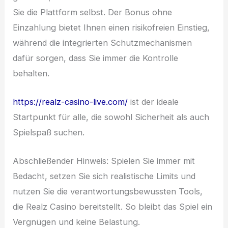
Sie die Plattform selbst. Der Bonus ohne
Einzahlung bietet Ihnen einen risikofreien Einstieg,
während die integrierten Schutzmechanismen
dafür sorgen, dass Sie immer die Kontrolle
behalten.
https://realz-casino-live.com/
ist der ideale
Startpunkt für alle, die sowohl Sicherheit als auch
Spielspaß suchen.
Abschließender Hinweis: Spielen Sie immer mit
Bedacht, setzen Sie sich realistische Limits und
nutzen Sie die verantwortungsbewussten Tools,
die Realz Casino bereitstellt. So bleibt das Spiel ein
Vergnügen und keine Belastung.