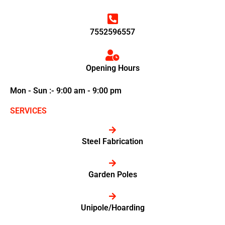
7552596557
Opening Hours
Mon - Sun :- 9:00 am - 9:00 pm
SERVICES
Steel Fabrication
Garden Poles
Unipole/Hoarding