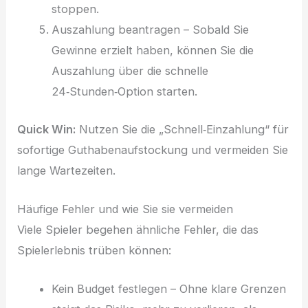
stoppen.
Auszahlung beantragen – Sobald Sie
Gewinne erzielt haben, können Sie die
Auszahlung über die schnelle
24‑Stunden‑Option starten.
Quick Win:
Nutzen Sie die „Schnell‑Einzahlung“ für
sofortige Guthabenaufstockung und vermeiden Sie
lange Wartezeiten.
Häufige Fehler und wie Sie sie vermeiden
Viele Spieler begehen ähnliche Fehler, die das
Spielerlebnis trüben können:
Kein Budget festlegen – Ohne klare Grenzen