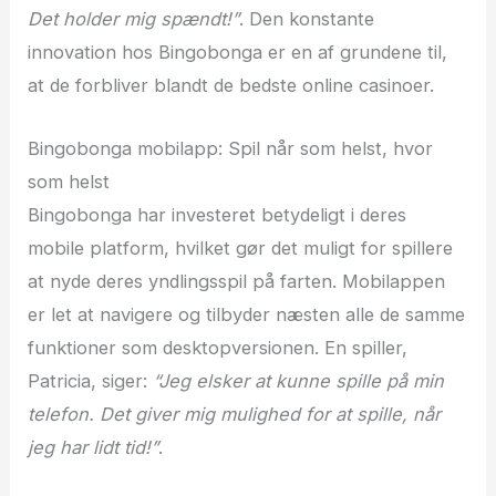
Det holder mig spændt!”
. Den konstante
innovation hos Bingobonga er en af grundene til,
at de forbliver blandt de bedste online casinoer.
Bingobonga mobilapp: Spil når som helst, hvor
som helst
Bingobonga har investeret betydeligt i deres
mobile platform, hvilket gør det muligt for spillere
at nyde deres yndlingsspil på farten. Mobilappen
er let at navigere og tilbyder næsten alle de samme
funktioner som desktopversionen. En spiller,
Patricia, siger:
“Jeg elsker at kunne spille på min
telefon. Det giver mig mulighed for at spille, når
jeg har lidt tid!”
.