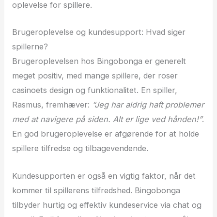
oplevelse for spillere.
Brugeroplevelse og kundesupport: Hvad siger
spillerne?
Brugeroplevelsen hos Bingobonga er generelt
meget positiv, med mange spillere, der roser
casinoets design og funktionalitet. En spiller,
Rasmus, fremhæver:
“Jeg har aldrig haft problemer
med at navigere på siden. Alt er lige ved hånden!”
.
En god brugeroplevelse er afgørende for at holde
spillere tilfredse og tilbagevendende.
Kundesupporten er også en vigtig faktor, når det
kommer til spillerens tilfredshed. Bingobonga
tilbyder hurtig og effektiv kundeservice via chat og