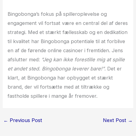
Bingobonga’s fokus på spilleroplevelse og
engagement vil fortsat være en central del af deres
strategi. Med et stærkt fællesskab og en dedikation
til kvalitet har Bingobonga potentiale til at forblive
en af de førende online casinoer i fremtiden. Jens
afslutter med:
“Jeg kan ikke forestille mig at spille
et andet sted. Bingobonga leverer bare!”
. Det er
klart, at Bingobonga har opbygget et stærkt
brand, der vil fortsætte med at tiltrække og
fastholde spillere i mange år fremover.
←
Previous Post
Next Post
→