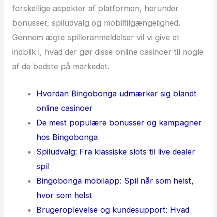
forskellige aspekter af platformen, herunder
bonusser, spiludvalg og mobiltilgængelighed.
Gennem ægte spilleranmeldelser vil vi give et
indblik i, hvad der gør disse online casinoer til nogle
af de bedste på markedet.
Hvordan Bingobonga udmærker sig blandt
online casinoer
De mest populære bonusser og kampagner
hos Bingobonga
Spiludvalg: Fra klassiske slots til live dealer
spil
Bingobonga mobilapp: Spil når som helst,
hvor som helst
Brugeroplevelse og kundesupport: Hvad