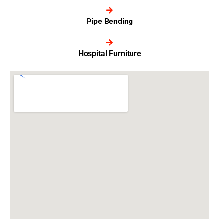
Pipe Bending
Hospital Furniture