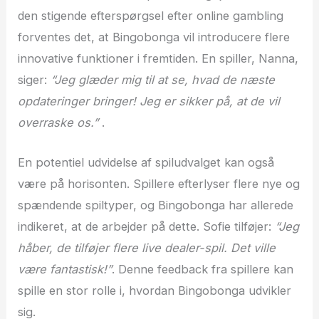
den stigende efterspørgsel efter online gambling
forventes det, at Bingobonga vil introducere flere
innovative funktioner i fremtiden. En spiller, Nanna,
siger:
“Jeg glæder mig til at se, hvad de næste
opdateringer bringer! Jeg er sikker på, at de vil
overraske os.”
.
En potentiel udvidelse af spiludvalget kan også
være på horisonten. Spillere efterlyser flere nye og
spændende spiltyper, og Bingobonga har allerede
indikeret, at de arbejder på dette. Sofie tilføjer:
“Jeg
håber, de tilføjer flere live dealer-spil. Det ville
være fantastisk!”
. Denne feedback fra spillere kan
spille en stor rolle i, hvordan Bingobonga udvikler
sig.