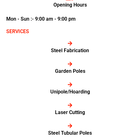
Opening Hours
Mon - Sun :- 9:00 am - 9:00 pm
SERVICES
Steel Fabrication
Garden Poles
Unipole/Hoarding
Laser Cutting
Steel Tubular Poles