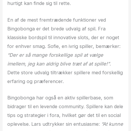
hurtigt kan finde sig til rette.
En af de mest fremtrædende funktioner ved
Bingobonga er det brede udvalg af spil. Fra
klassiske bordspil til innovative slots, der er noget
for enhver smag. Sofie, en ivrig spiller, bemærker:
“Der er så mange forskellige spil at vælge
imellem, jeg kan aldrig blive træt af at spille!”
.
Dette store udvalg tiltrækker spillere med forskellig
erfaring og præferencer.
Bingobonga har også en aktiv spillerbase, som
bidrager til en levende community. Spillere kan dele
tips og strategier i fora, hvilket gør det til en social
oplevelse. Lars udtrykker sin entusiasme:
“At kunne