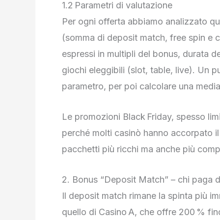
1.2 Parametri di valutazione
Per ogni offerta abbiamo analizzato qua
(somma di deposit match, free spin e 
espressi in multipli del bonus, durata d
giochi eleggibili (slot, table, live). U
parametro, per poi calcolare una media 
Le promozioni Black Friday, spesso limit
perché molti casinò hanno accorpato il 
pacchetti più ricchi ma anche più compl
2. Bonus “Deposit Match” – chi paga d
Il deposit match rimane la spinta più im
quello di Casino A, che offre 200 % fino