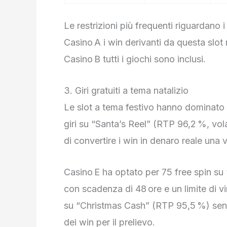
Le restrizioni più frequenti riguardano
Casino A i win derivanti da questa slot 
Casino B tutti i giochi sono inclusi.
3. Giri gratuiti a tema natalizio
Le slot a tema festivo hanno dominato le
giri su “Santa’s Reel” (RTP 96,2 %, volat
di convertire i win in denaro reale una v
Casino E ha optato per 75 free spin su 
con scadenza di 48 ore e un limite di vi
su “Christmas Cash” (RTP 95,5 %) senza 
dei win per il prelievo.