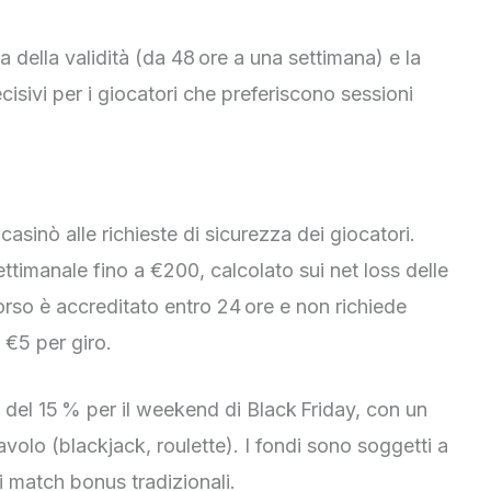
a della validità (da 48 ore a una settimana) e la
ecisivi per i giocatori che preferiscono sessioni
casinò alle richieste di sicurezza dei giocatori.
timanale fino a €200, calcolato sui net loss delle
orso è accreditato entro 24 ore e non richiede
 €5 per giro.
 del 15 % per il weekend di Black Friday, con un
avolo (blackjack, roulette). I fondi sono soggetti a
 ai match bonus tradizionali.