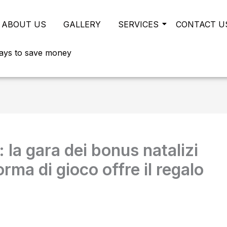
ABOUT US
GALLERY
SERVICES
CONTACT U
ays to save money
 la gara dei bonus natalizi
rma di gioco offre il regalo