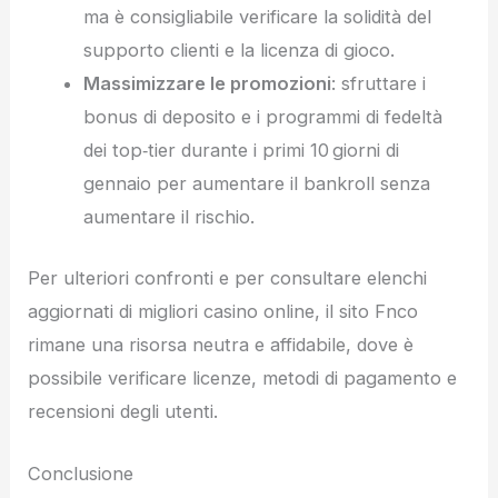
ma è consigliabile verificare la solidità del
supporto clienti e la licenza di gioco.
Massimizzare le promozioni
: sfruttare i
bonus di deposito e i programmi di fedeltà
dei top‑tier durante i primi 10 giorni di
gennaio per aumentare il bankroll senza
aumentare il rischio.
Per ulteriori confronti e per consultare elenchi
aggiornati di migliori casino online, il sito Fnco
rimane una risorsa neutra e affidabile, dove è
possibile verificare licenze, metodi di pagamento e
recensioni degli utenti.
Conclusione