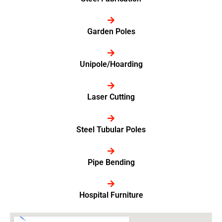
Garden Poles
Unipole/Hoarding
Laser Cutting
Steel Tubular Poles
Pipe Bending
Hospital Furniture