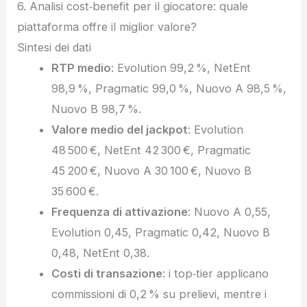
6. Analisi cost‑benefit per il giocatore: quale
piattaforma offre il miglior valore?
Sintesi dei dati
RTP medio
: Evolution 99,2 %, NetEnt
98,9 %, Pragmatic 99,0 %, Nuovo A 98,5 %,
Nuovo B 98,7 %.
Valore medio del jackpot
: Evolution
48 500 €, NetEnt 42 300 €, Pragmatic
45 200 €, Nuovo A 30 100 €, Nuovo B
35 600 €.
Frequenza di attivazione
: Nuovo A 0,55,
Evolution 0,45, Pragmatic 0,42, Nuovo B
0,48, NetEnt 0,38.
Costi di transazione
: i top‑tier applicano
commissioni di 0,2 % su prelievi, mentre i