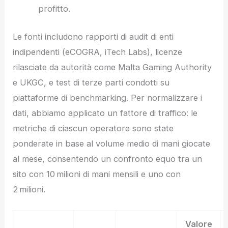
profitto.
Le fonti includono rapporti di audit di enti
indipendenti (eCOGRA, iTech Labs), licenze
rilasciate da autorità come Malta Gaming Authority
e UKGC, e test di terze parti condotti su
piattaforme di benchmarking. Per normalizzare i
dati, abbiamo applicato un fattore di traffico: le
metriche di ciascun operatore sono state
ponderate in base al volume medio di mani giocate
al mese, consentendo un confronto equo tra un
sito con 10 milioni di mani mensili e uno con
2 milioni.
Valore