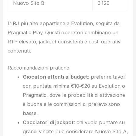
Nuovo Sito B
3 120
L’IRJ più alto appartiene a Evolution, seguita da
Pragmatic Play. Questi operatori combinano un
RTP elevato, jackpot consistenti e costi operativi
contenuti.
Raccomandazioni pratiche
Giocatori attenti al budget
: preferire tavoli
con puntata minima €10‑€20 su Evolution o
Pragmatic, dove la probabilità di attivazione
è buona e le commissioni di prelievo sono
basse.
Cacciatori di jackpot
: chi vuole puntare su
grandi vincite può considerare Nuovo Sito A,