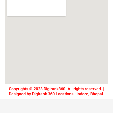
Copyrights © 2023 Digirank360. All rights reserved. |
Designed by Digirank 360 Locations : Indore, Bhopal.