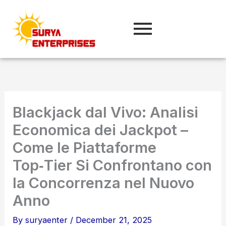
Skip
to
content
Blackjack dal Vivo: Analisi
Economica dei Jackpot –
Come le Piattaforme
Top‑Tier Si Confrontano con
la Concorrenza nel Nuovo
Anno
By
suryaenter
/
December 21, 2025