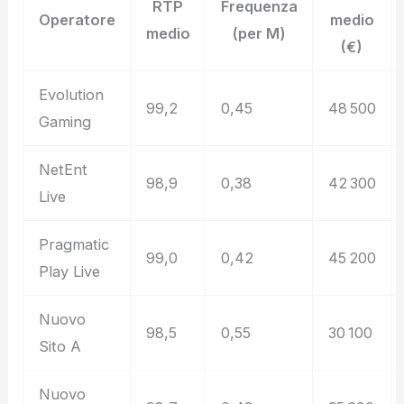
RTP
Frequenza
Operatore
medio
medio
(per M)
(€)
Evolution
99,2
0,45
48 500
Gaming
NetEnt
98,9
0,38
42 300
Live
Pragmatic
99,0
0,42
45 200
Play Live
Nuovo
98,5
0,55
30 100
Sito A
Nuovo