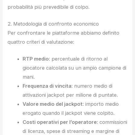
probabilità più prevedibile di colpo.
2. Metodologia di confronto economico
Per confrontare le piattaforme abbiamo definito
quattro criteri di valutazione:
RTP medio
: percentuale di ritorno al
giocatore calcolata su un ampio campione di
mani.
Frequenza di vincita
: numero medio di
attivazioni jackpot per milione di puntate.
Valore medio del jackpot
: importo medio
erogato quando il jackpot viene colpito.
Costi operativi per l’operatore
: commissioni
di licenza, spese di streaming e margine di