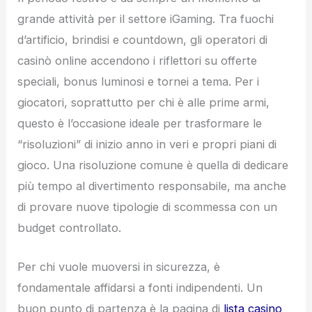
grande attività per il settore iGaming. Tra fuochi
d’artificio, brindisi e countdown, gli operatori di
casinò online accendono i riflettori su offerte
speciali, bonus luminosi e tornei a tema. Per i
giocatori, soprattutto per chi è alle prime armi,
questo è l’occasione ideale per trasformare le
“risoluzioni” di inizio anno in veri e propri piani di
gioco. Una risoluzione comune è quella di dedicare
più tempo al divertimento responsabile, ma anche
di provare nuove tipologie di scommessa con un
budget controllato.
Per chi vuole muoversi in sicurezza, è
fondamentale affidarsi a fonti indipendenti. Un
buon punto di partenza è la pagina di
lista casino