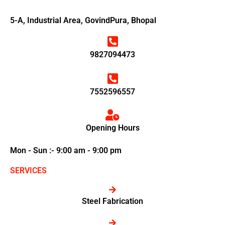
5-A, Industrial Area, GovindPura, Bhopal
9827094473
7552596557
Opening Hours
Mon - Sun :- 9:00 am - 9:00 pm
SERVICES
Steel Fabrication