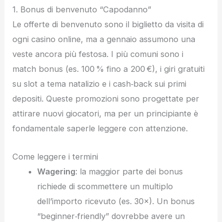
1. Bonus di benvenuto “Capodanno”
Le offerte di benvenuto sono il biglietto da visita di
ogni casino online, ma a gennaio assumono una
veste ancora più festosa. I più comuni sono i
match bonus (es. 100 % fino a 200 €), i giri gratuiti
su slot a tema natalizio e i cash‑back sui primi
depositi. Queste promozioni sono progettate per
attirare nuovi giocatori, ma per un principiante è
fondamentale saperle leggere con attenzione.
Come leggere i termini
Wagering
: la maggior parte dei bonus
richiede di scommettere un multiplo
dell’importo ricevuto (es. 30×). Un bonus
“beginner‑friendly” dovrebbe avere un