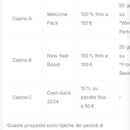
50 gi
Welcome
100 % fino a
su
Casino A
Pack
150 €
“Win
Fort
30 gi
New Year
150 % fino a
su
Casino B
Boost
100 €
“Fro
Reel
10 % su
Cash‑back
Casino C
perdite fino
–
2024
a 50 €
Queste proposte sono tipiche dei periodi di