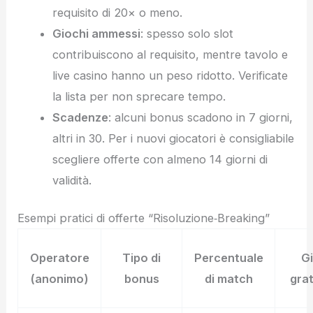
requisito di 20× o meno.
Giochi ammessi
: spesso solo slot
contribuiscono al requisito, mentre tavolo e
live casino hanno un peso ridotto. Verificate
la lista per non sprecare tempo.
Scadenze
: alcuni bonus scadono in 7 giorni,
altri in 30. Per i nuovi giocatori è consigliabile
scegliere offerte con almeno 14 giorni di
validità.
Esempi pratici di offerte “Risoluzione‑Breaking”
Operatore
Tipo di
Percentuale
Gi
(anonimo)
bonus
di match
grat