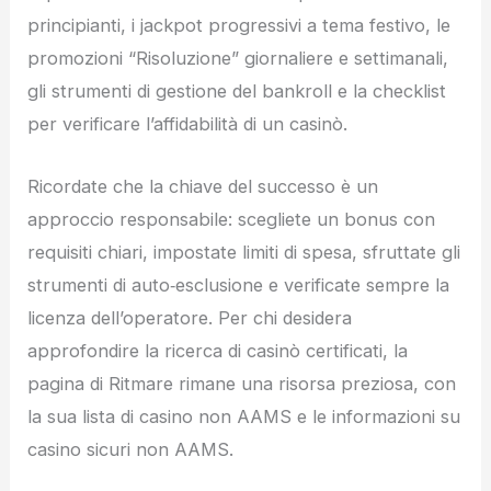
principianti, i jackpot progressivi a tema festivo, le
promozioni “Risoluzione” giornaliere e settimanali,
gli strumenti di gestione del bankroll e la checklist
per verificare l’affidabilità di un casinò.
Ricordate che la chiave del successo è un
approccio responsabile: scegliete un bonus con
requisiti chiari, impostate limiti di spesa, sfruttate gli
strumenti di auto‑esclusione e verificate sempre la
licenza dell’operatore. Per chi desidera
approfondire la ricerca di casinò certificati, la
pagina di Ritmare rimane una risorsa preziosa, con
la sua lista di casino non AAMS e le informazioni su
casino sicuri non AAMS.