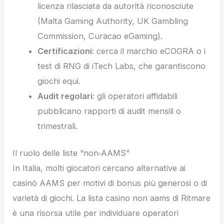
licenza rilasciata da autorità riconosciute
(Malta Gaming Authority, UK Gambling
Commission, Curacao eGaming).
Certificazioni
: cerca il marchio eCOGRA o i
test di RNG di iTech Labs, che garantiscono
giochi equi.
Audit regolari
: gli operatori affidabili
pubblicano rapporti di audit mensili o
trimestrali.
Il ruolo delle liste “non‑AAMS”
In Italia, molti giocatori cercano alternative ai
casinò AAMS per motivi di bonus più generosi o di
varietà di giochi. La lista casino non aams di Ritmare
è una risorsa utile per individuare operatori