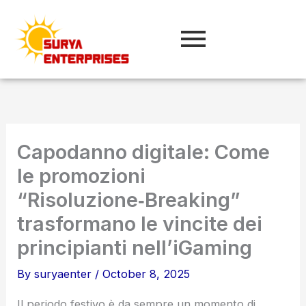
Skip
to
content
Capodanno digitale: Come
le promozioni
“Risoluzione‑Breaking”
trasformano le vincite dei
principianti nell’iGaming
By
suryaenter
/
October 8, 2025
Il periodo festivo è da sempre un momento di