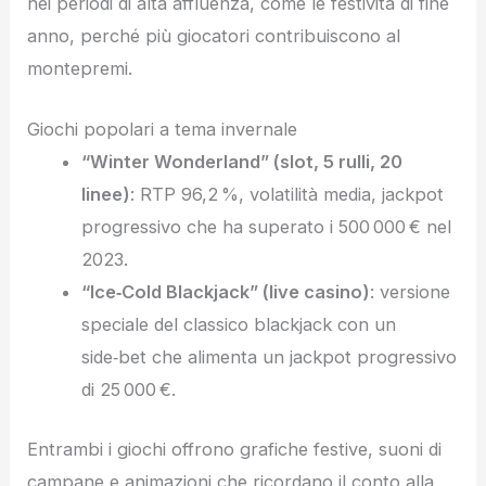
nei periodi di alta affluenza, come le festività di fine
anno, perché più giocatori contribuiscono al
montepremi.
Giochi popolari a tema invernale
“Winter Wonderland” (slot, 5 rulli, 20
linee)
: RTP 96,2 %, volatilità media, jackpot
progressivo che ha superato i 500 000 € nel
2023.
“Ice‑Cold Blackjack” (live casino)
: versione
speciale del classico blackjack con un
side‑bet che alimenta un jackpot progressivo
di 25 000 €.
Entrambi i giochi offrono grafiche festive, suoni di
campane e animazioni che ricordano il conto alla