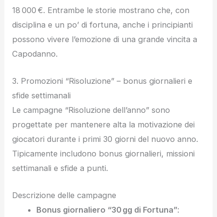
18 000 €. Entrambe le storie mostrano che, con
disciplina e un po’ di fortuna, anche i principianti
possono vivere l’emozione di una grande vincita a
Capodanno.
3. Promozioni “Risoluzione” – bonus giornalieri e
sfide settimanali
Le campagne “Risoluzione dell’anno” sono
progettate per mantenere alta la motivazione dei
giocatori durante i primi 30 giorni del nuovo anno.
Tipicamente includono bonus giornalieri, missioni
settimanali e sfide a punti.
Descrizione delle campagne
Bonus giornaliero “30 gg di Fortuna”
: