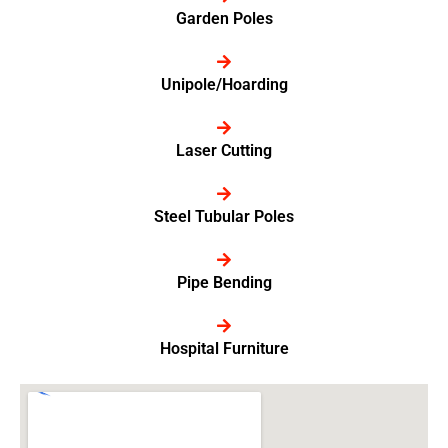
Garden Poles
Unipole/Hoarding
Laser Cutting
Steel Tubular Poles
Pipe Bending
Hospital Furniture