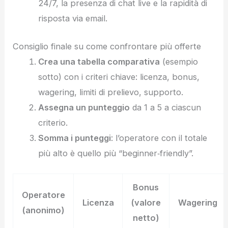
24/7, la presenza di chat live e la rapidità di
risposta via email.
Consiglio finale su come confrontare più offerte
Crea una tabella comparativa
(esempio
sotto) con i criteri chiave: licenza, bonus,
wagering, limiti di prelievo, supporto.
Assegna un punteggio
da 1 a 5 a ciascun
criterio.
Somma i punteggi
: l’operatore con il totale
più alto è quello più “beginner‑friendly”.
Bonus
Operatore
Licenza
(valore
Wagering
(anonimo)
netto)