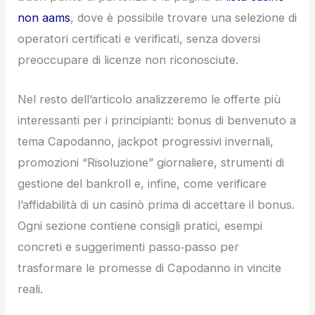
non aams
, dove è possibile trovare una selezione di
operatori certificati e verificati, senza doversi
preoccupare di licenze non riconosciute.
Nel resto dell’articolo analizzeremo le offerte più
interessanti per i principianti: bonus di benvenuto a
tema Capodanno, jackpot progressivi invernali,
promozioni “Risoluzione” giornaliere, strumenti di
gestione del bankroll e, infine, come verificare
l’affidabilità di un casinò prima di accettare il bonus.
Ogni sezione contiene consigli pratici, esempi
concreti e suggerimenti passo‑passo per
trasformare le promesse di Capodanno in vincite
reali.