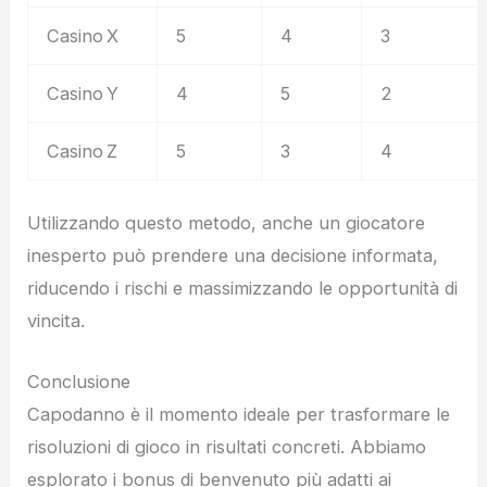
Casino X
5
4
3
Casino Y
4
5
2
Casino Z
5
3
4
Utilizzando questo metodo, anche un giocatore
inesperto può prendere una decisione informata,
riducendo i rischi e massimizzando le opportunità di
vincita.
Conclusione
Capodanno è il momento ideale per trasformare le
risoluzioni di gioco in risultati concreti. Abbiamo
esplorato i bonus di benvenuto più adatti ai