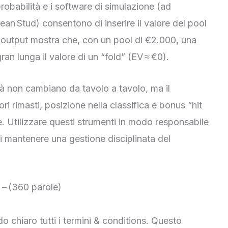
probabilità e i software di simulazione (ad
n Stud) consentono di inserire il valore del pool
o output mostra che, con un pool di €2.000, una
an lunga il valore di un “fold” (EV ≈ €0).
tà non cambiano da tavolo a tavolo, ma il
i rimasti, posizione nella classifica e bonus “hit
e. Utilizzare questi strumenti in modo responsabile
di mantenere una gestione disciplinata del
i – (360 parole)
 chiaro tutti i termini & conditions. Questo