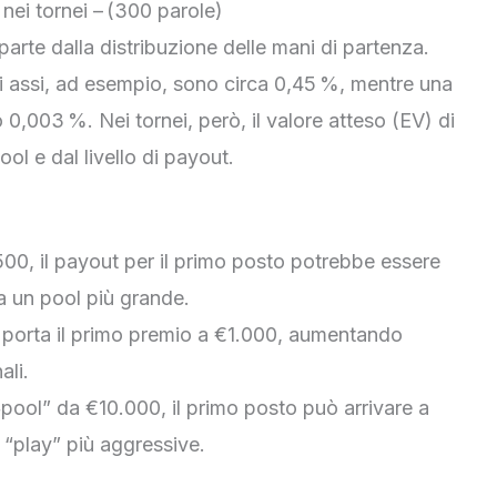
 nei tornei – (300 parole)
parte dalla distribuzione delle mani di partenza.
di assi, ad esempio, sono circa 0,45 %, mentre una
o 0,003 %. Nei tornei, però, il valore atteso (EV) di
l e dal livello di payout.
00, il payout per il primo posto potrebbe essere
 a un pool più grande.
porta il primo premio a €1.000, aumentando
ali.
pool” da €10.000, il primo posto può arrivare a
 “play” più aggressive.