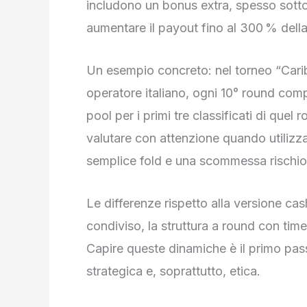
includono un bonus extra, spesso sott
aumentare il payout fino al 300 % della
Un esempio concreto: nel torneo “Cari
operatore italiano, ogni 10° round co
pool per i primi tre classificati di quel
valutare con attenzione quando utilizzar
semplice fold e una scommessa rischio
Le differenze rispetto alla versione cas
condiviso, la struttura a round con time
Capire queste dinamiche è il primo pass
strategica e, soprattutto, etica.