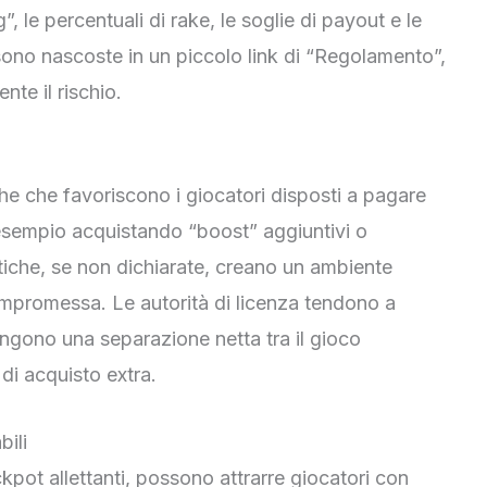
”, le percentuali di rake, le soglie di payout e le
sono nascoste in un piccolo link di “Regolamento”,
nte il rischio.
e che favoriscono i giocatori disposti a pagare
 esempio acquistando “boost” aggiuntivi o
tiche, se non dichiarate, creano un ambiente
mpromessa. Le autorità di licenza tendono a
ngono una separazione netta tra il gioco
di acquisto extra.
bili
ckpot allettanti, possono attrarre giocatori con