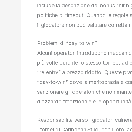
include la descrizione dei bonus “hit big
politiche di timeout. Quando le regole 
il giocatore non può valutare correttame
Problemi di “pay‑to‑win”
Alcuni operatori introducono meccanich
più volte durante lo stesso torneo, ad
“re‑entry” a prezzo ridotto. Queste pra
“pay‑to‑win” dove la meritocrazia è co
sanzionare gli operatori che non mante
d’azzardo tradizionale e le opportunità 
Responsabilità verso i giocatori vulnera
I tornei di Caribbean Stud, con i loro ja