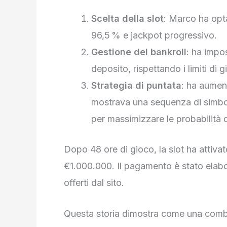
Scelta della slot
: Marco ha opt
96,5 % e jackpot progressivo.
Gestione del bankroll
: ha imp
deposito, rispettando i limiti di 
Strategia di puntata
: ha aument
mostrava una sequenza di simboli
per massimizzare le probabilità d
Dopo 48 ore di gioco, la slot ha attiva
€1.000.000. Il pagamento è stato elabor
offerti dal sito.
Questa storia dimostra come una combi