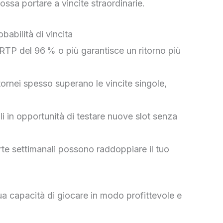
ossa portare a vincite straordinarie.
babilità di vincita
 RTP del 96 % o più garantisce un ritorno più
 tornei spesso superano le vincite singole,
li in opportunità di testare nuove slot senza
erte settimanali possono raddoppiare il tuo
ua capacità di giocare in modo profittevole e