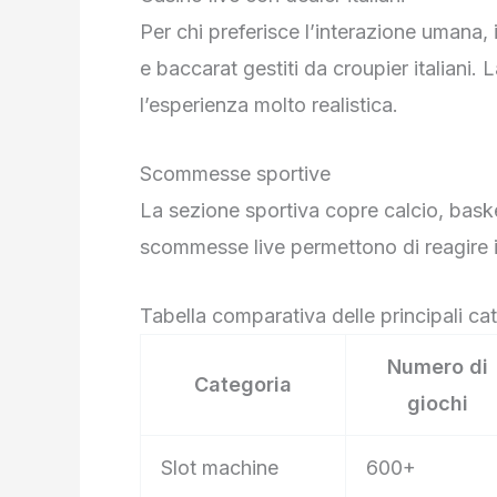
Per chi preferisce l’interazione umana, i
e baccarat gestiti da croupier italiani.
l’esperienza molto realistica.
Scommesse sportive
La sezione sportiva copre calcio, baske
scommesse live permettono di reagire in
Tabella comparativa delle principali ca
Numero di
Categoria
giochi
Slot machine
600+