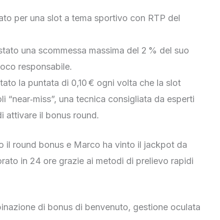
ato per una slot a tema sportivo con RTP del
ostato una scommessa massima del 2 % del suo
gioco responsabile.
ato la puntata di 0,10 € ogni volta che la slot
 “near‑miss”, una tecnica consigliata da esperti
i attivare il bonus round.
to il round bonus e Marco ha vinto il jackpot da
ato in 24 ore grazie ai metodi di prelievo rapidi
nazione di bonus di benvenuto, gestione oculata