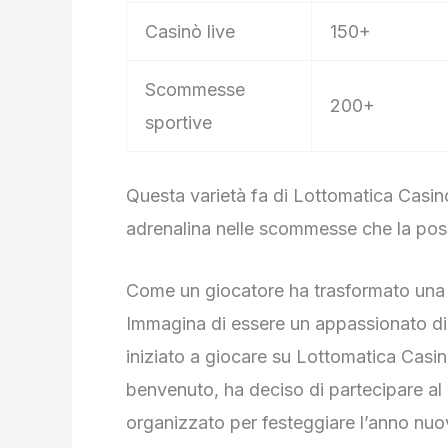
Casinò live
150+
Scommesse
200+
sportive
Questa varietà fa di Lottomatica Casino
adrenalina nelle scommesse che la possib
Come un giocatore ha trasformato una
Immagina di essere un appassionato di 
iniziato a giocare su Lottomatica Casin
benvenuto, ha deciso di partecipare a
organizzato per festeggiare l’anno nuo