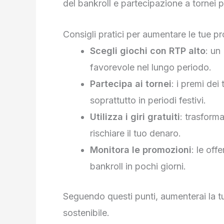
del bankroll e partecipazione a tornei p
Consigli pratici per aumentare le tue pro
Scegli giochi con RTP alto
: un
favorevole nel lungo periodo.
Partecipa ai tornei
: i premi dei
soprattutto in periodi festivi.
Utilizza i giri gratuiti
: trasforma
rischiare il tuo denaro.
Monitora le promozioni
: le off
bankroll in pochi giorni.
Seguendo questi punti, aumenterai la t
sostenibile.