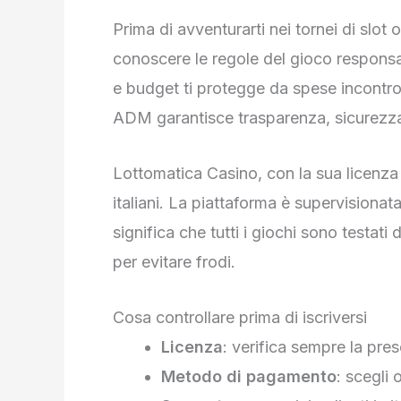
Prima di avventurarti nei tornei di slo
conoscere le regole del gioco responsab
e budget ti protegge da spese incontroll
ADM garantisce trasparenza, sicurezza 
Lottomatica Casino, con la sua licenza
italiani. La piattaforma è supervisiona
significa che tutti i giochi sono testat
per evitare frodi.
Cosa controllare prima di iscriversi
Licenza
: verifica sempre la pr
Metodo di pagamento
: scegli