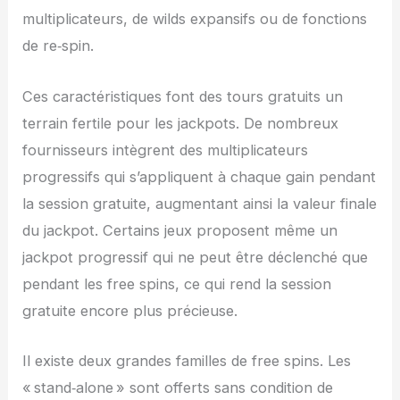
multiplicateurs, de wilds expansifs ou de fonctions
de re‑spin.
Ces caractéristiques font des tours gratuits un
terrain fertile pour les jackpots. De nombreux
fournisseurs intègrent des multiplicateurs
progressifs qui s’appliquent à chaque gain pendant
la session gratuite, augmentant ainsi la valeur finale
du jackpot. Certains jeux proposent même un
jackpot progressif qui ne peut être déclenché que
pendant les free spins, ce qui rend la session
gratuite encore plus précieuse.
Il existe deux grandes familles de free spins. Les
« stand‑alone » sont offerts sans condition de