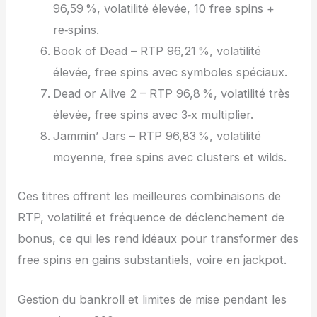
96,59 %, volatilité élevée, 10 free spins +
re‑spins.
Book of Dead – RTP 96,21 %, volatilité
élevée, free spins avec symboles spéciaux.
Dead or Alive 2 – RTP 96,8 %, volatilité très
élevée, free spins avec 3‑x multiplier.
Jammin’ Jars – RTP 96,83 %, volatilité
moyenne, free spins avec clusters et wilds.
Ces titres offrent les meilleures combinaisons de
RTP, volatilité et fréquence de déclenchement de
bonus, ce qui les rend idéaux pour transformer des
free spins en gains substantiels, voire en jackpot.
Gestion du bankroll et limites de mise pendant les