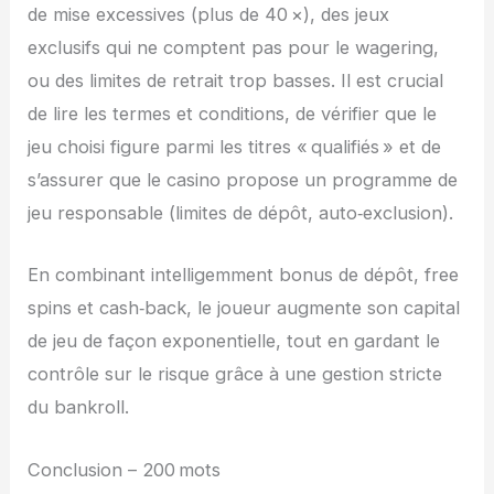
de mise excessives (plus de 40 ×), des jeux
exclusifs qui ne comptent pas pour le wagering,
ou des limites de retrait trop basses. Il est crucial
de lire les termes et conditions, de vérifier que le
jeu choisi figure parmi les titres « qualifiés » et de
s’assurer que le casino propose un programme de
jeu responsable (limites de dépôt, auto‑exclusion).
En combinant intelligemment bonus de dépôt, free
spins et cash‑back, le joueur augmente son capital
de jeu de façon exponentielle, tout en gardant le
contrôle sur le risque grâce à une gestion stricte
du bankroll.
Conclusion – 200 mots