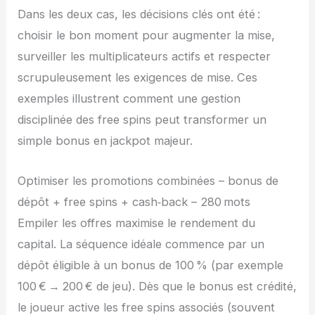
Dans les deux cas, les décisions clés ont été :
choisir le bon moment pour augmenter la mise,
surveiller les multiplicateurs actifs et respecter
scrupuleusement les exigences de mise. Ces
exemples illustrent comment une gestion
disciplinée des free spins peut transformer un
simple bonus en jackpot majeur.
Optimiser les promotions combinées – bonus de
dépôt + free spins + cash‑back – 280 mots
Empiler les offres maximise le rendement du
capital. La séquence idéale commence par un
dépôt éligible à un bonus de 100 % (par exemple
100 € → 200 € de jeu). Dès que le bonus est crédité,
le joueur active les free spins associés (souvent