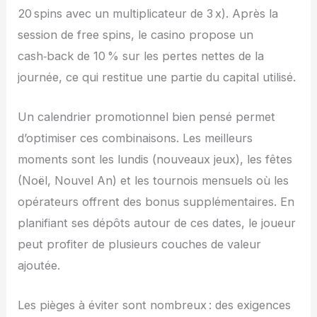
20 spins avec un multiplicateur de 3 x). Après la
session de free spins, le casino propose un
cash‑back de 10 % sur les pertes nettes de la
journée, ce qui restitue une partie du capital utilisé.
Un calendrier promotionnel bien pensé permet
d’optimiser ces combinaisons. Les meilleurs
moments sont les lundis (nouveaux jeux), les fêtes
(Noël, Nouvel An) et les tournois mensuels où les
opérateurs offrent des bonus supplémentaires. En
planifiant ses dépôts autour de ces dates, le joueur
peut profiter de plusieurs couches de valeur
ajoutée.
Les pièges à éviter sont nombreux : des exigences