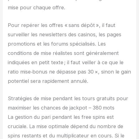
mise pour chaque offre.
Pour repérer les offres « sans dépôt », il faut
surveiller les newsletters des casinos, les pages
promotions et les forums spécialisés. Les
conditions de mise réalistes sont généralement
indiquées en petit texte ; il faut veiller à ce que le
ratio mise‑bonus ne dépasse pas 30 ×, sinon le gain
potentiel sera rapidement annulé.
Stratégies de mise pendant les tours gratuits pour
maximiser les chances de jackpot – 380 mots
La gestion du pari pendant les free spins est
cruciale. La mise optimale dépend du nombre de
spins restants et du multiplicateur en cours. Si le