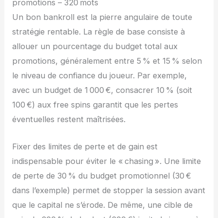
promotions – 320 mots
Un bon bankroll est la pierre angulaire de toute
stratégie rentable. La règle de base consiste à
allouer un pourcentage du budget total aux
promotions, généralement entre 5 % et 15 % selon
le niveau de confiance du joueur. Par exemple,
avec un budget de 1 000 €, consacrer 10 % (soit
100 €) aux free spins garantit que les pertes
éventuelles restent maîtrisées.
Fixer des limites de perte et de gain est
indispensable pour éviter le « chasing ». Une limite
de perte de 30 % du budget promotionnel (30 €
dans l’exemple) permet de stopper la session avant
que le capital ne s’érode. De même, une cible de