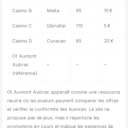
Casino B
Malta
95
15 €
Casino C
Gibraltar
110
5 €
Casino D
Curacao
85
20 €
Ot Aumont
Aubrac
–
–
–
(référence)
Ot Aumont Aubrac apparaît comme une ressource
neutre où les joueurs peuvent comparer les offres
et vérifier la conformité des licences. Le site ne
propose pas de jeux, mais il répertorie les
promotions en cours et indique les exigences de