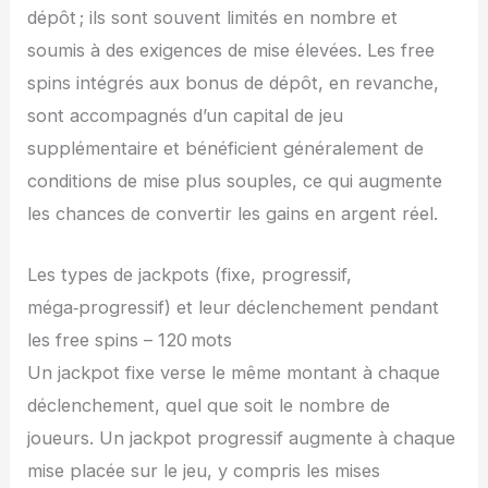
dépôt ; ils sont souvent limités en nombre et
soumis à des exigences de mise élevées. Les free
spins intégrés aux bonus de dépôt, en revanche,
sont accompagnés d’un capital de jeu
supplémentaire et bénéficient généralement de
conditions de mise plus souples, ce qui augmente
les chances de convertir les gains en argent réel.
Les types de jackpots (fixe, progressif,
méga‑progressif) et leur déclenchement pendant
les free spins – 120 mots
Un jackpot fixe verse le même montant à chaque
déclenchement, quel que soit le nombre de
joueurs. Un jackpot progressif augmente à chaque
mise placée sur le jeu, y compris les mises