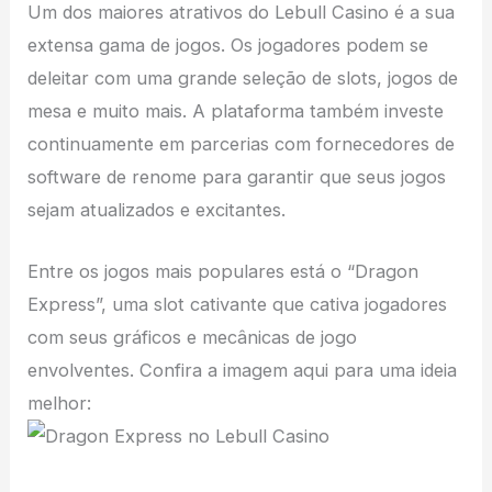
Um dos maiores atrativos do Lebull Casino é a sua
extensa gama de jogos. Os jogadores podem se
deleitar com uma grande seleção de slots, jogos de
mesa e muito mais. A plataforma também investe
continuamente em parcerias com fornecedores de
software de renome para garantir que seus jogos
sejam atualizados e excitantes.
Entre os jogos mais populares está o “Dragon
Express”, uma slot cativante que cativa jogadores
com seus gráficos e mecânicas de jogo
envolventes. Confira a imagem aqui para uma ideia
melhor: