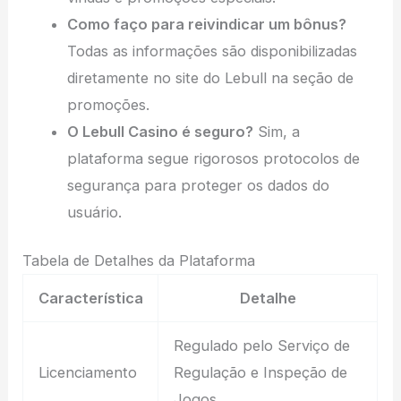
Como faço para reivindicar um bônus?
Todas as informações são disponibilizadas
diretamente no site do Lebull na seção de
promoções.
O Lebull Casino é seguro?
Sim, a
plataforma segue rigorosos protocolos de
segurança para proteger os dados do
usuário.
Tabela de Detalhes da Plataforma
Característica
Detalhe
Regulado pelo Serviço de
Licenciamento
Regulação e Inspeção de
Jogos