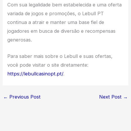
Com sua legalidade bem estabelecida e uma oferta
variada de jogos e promoções, o Lebull PT
continua a atrair e manter uma base fiel de
jogadores em busca de diversão e recompensas
generosas.
Para saber mais sobre o Lebull e suas ofertas,
você pode visitar o site diretamente:
https://lebullcasinopt.pt/
.
←
Previous Post
Next Post
→