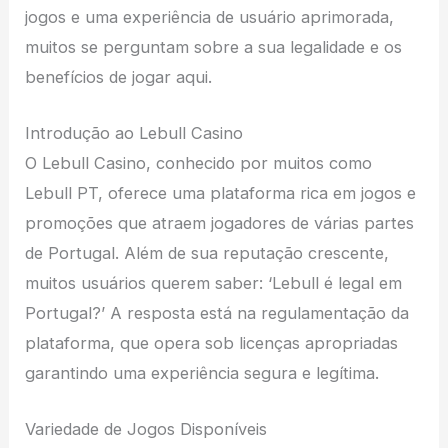
jogos e uma experiência de usuário aprimorada,
muitos se perguntam sobre a sua legalidade e os
benefícios de jogar aqui.
Introdução ao Lebull Casino
O Lebull Casino, conhecido por muitos como
Lebull PT, oferece uma plataforma rica em jogos e
promoções que atraem jogadores de várias partes
de Portugal. Além de sua reputação crescente,
muitos usuários querem saber: ‘Lebull é legal em
Portugal?’ A resposta está na regulamentação da
plataforma, que opera sob licenças apropriadas
garantindo uma experiência segura e legítima.
Variedade de Jogos Disponíveis