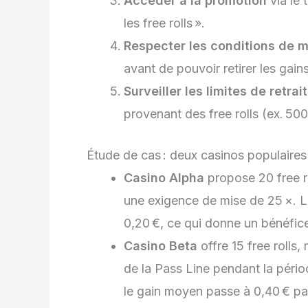
Accéder à la promotion
via le 
les free rolls ».
Respecter les conditions de m
avant de pouvoir retirer les gains
Surveiller les limites de retrait
provenant des free rolls (ex. 500
Étude de cas : deux casinos populaires
Casino Alpha
propose 20 free r
une exigence de mise de 25 ×. Le
0,20 €, ce qui donne un bénéfice
Casino Beta
offre 15 free rolls,
de la Pass Line pendant la pério
le gain moyen passe à 0,40 € par 