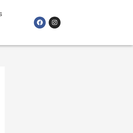
S
F
I
a
n
c
s
e
t
b
a
o
g
o
r
k
a
m