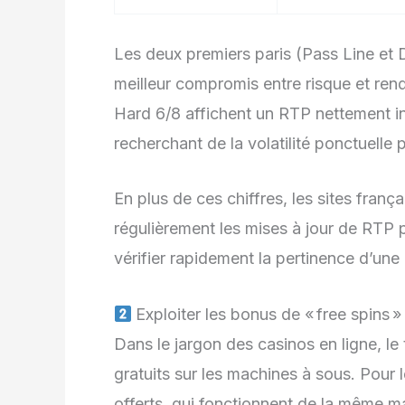
Les deux premiers paris (Pass Line et Do
meilleur compromis entre risque et re
Hard 6/8 affichent un RTP nettement inf
recherchant de la volatilité ponctuelle 
En plus de ces chiffres, les sites fra
régulièrement les mises à jour de RTP 
vérifier rapidement la pertinence d’un
Exploiter les bonus de « free spins »
Dans le jargon des casinos en ligne, l
gratuits sur les machines à sous. Pour l
offerts, qui fonctionnent de la même ma