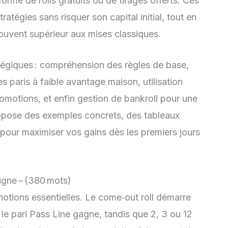
orme de rolls gratuits ou de tirages offerts. Ces
tégies sans risquer son capital initial, tout en
souvent supérieur aux mises classiques.
atégiques : compréhension des règles de base,
es paris à faible avantage maison, utilisation
omotions, et enfin gestion de bankroll pour une
opose des exemples concrets, des tableaux
s pour maximiser vos gains dès les premiers jours
igne – (380 mots)
notions essentielles. Le come‑out roll démarre
1, le pari Pass Line gagne, tandis que 2, 3 ou 12