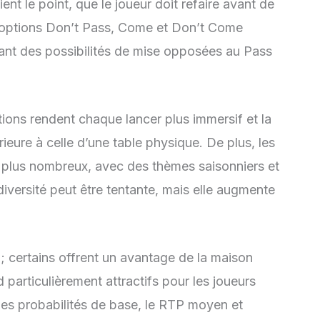
ent le point, que le joueur doit refaire avant de
es options Don’t Pass, Come et Don’t Come
ant des possibilités de mise opposées au Pass
ations rendent chaque lancer plus immersif et la
ieure à celle d’une table physique. De plus, les
t plus nombreux, avec des thèmes saisonniers et
diversité peut être tentante, mais elle augmente
; certains offrent un avantage de la maison
d particulièrement attractifs pour les joueurs
les probabilités de base, le RTP moyen et