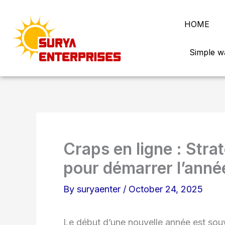
Skip
to
HOME
content
Simple w
Craps en ligne : Strat
pour démarrer l’ann
By
suryaenter
/
October 24, 2025
Le début d’une nouvelle année est sou