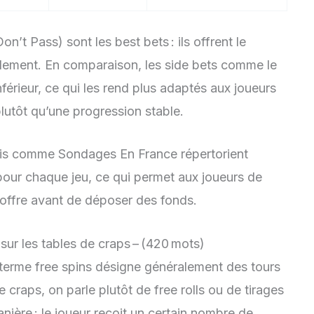
n’t Pass) sont les best bets : ils offrent le
ndement. En comparaison, les side bets comme le
érieur, ce qui les rend plus adaptés aux joueurs
plutôt qu’une progression stable.
nçais comme Sondages En France répertorient
pour chaque jeu, ce qui permet aux joueurs de
e offre avant de déposer des fonds.
 sur les tables de craps – (420 mots)
e terme free spins désigne généralement des tours
e craps, on parle plutôt de free rolls ou de tirages
nière : le joueur reçoit un certain nombre de