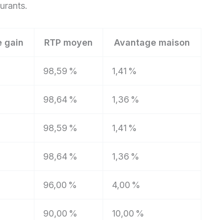
urants.
e gain
RTP moyen
Avantage maison
98,59 %
1,41 %
98,64 %
1,36 %
98,59 %
1,41 %
98,64 %
1,36 %
96,00 %
4,00 %
90,00 %
10,00 %