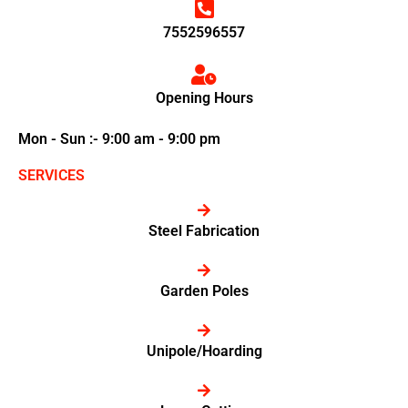
7552596557
Opening Hours
Mon - Sun :- 9:00 am - 9:00 pm
SERVICES
Steel Fabrication
Garden Poles
Unipole/Hoarding