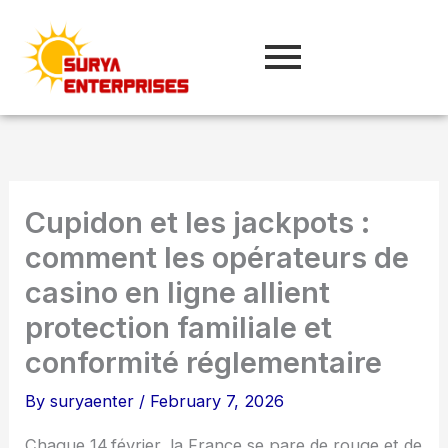
Skip
to
content
Cupidon et les jackpots :
comment les opérateurs de
casino en ligne allient
protection familiale et
conformité réglementaire
By
suryaenter
/
February 7, 2026
Chaque 14 février, la France se pare de rouge et de