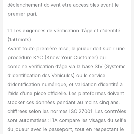
déclenchement doivent être accessibles avant le
premier pari.
1.1 Les exigences de vérification d’âge et d’identité
(150 mots)
Avant toute première mise, le joueur doit subir une
procédure KYC (Know Your Customer) qui
combine vérification d’âge via la base SIV (Système
d’Identification des Véhicules) ou le service
d’identification numérique, et validation d’identité à
l’aide d’une pièce officielle. Les plateformes doivent
stocker ces données pendant au moins cinq ans,
chiffrées selon les normes ISO 27001. Les contrôles
sont automatisés : l’IA compare les visages du selfie
du joueur avec le passeport, tout en respectant le