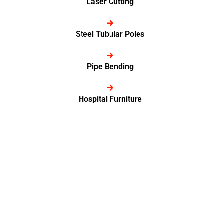
Laser Cutting
Steel Tubular Poles
Pipe Bending
Hospital Furniture