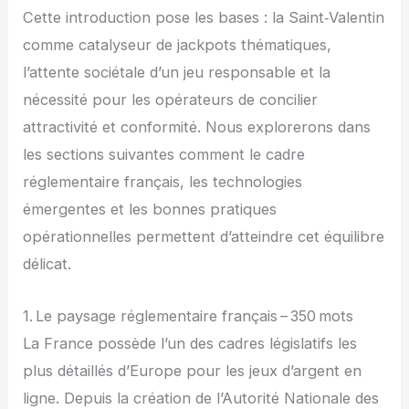
Cette introduction pose les bases : la Saint‑Valentin
comme catalyseur de jackpots thématiques,
l’attente sociétale d’un jeu responsable et la
nécessité pour les opérateurs de concilier
attractivité et conformité. Nous explorerons dans
les sections suivantes comment le cadre
réglementaire français, les technologies
émergentes et les bonnes pratiques
opérationnelles permettent d’atteindre cet équilibre
délicat.
1. Le paysage réglementaire français – 350 mots
La France possède l’un des cadres législatifs les
plus détaillés d’Europe pour les jeux d’argent en
ligne. Depuis la création de l’Autorité Nationale des