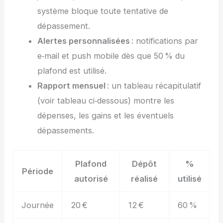
système bloque toute tentative de
dépassement.
Alertes personnalisées
: notifications par
e‑mail et push mobile dès que 50 % du
plafond est utilisé.
Rapport mensuel
: un tableau récapitulatif
(voir tableau ci‑dessous) montre les
dépenses, les gains et les éventuels
dépassements.
Plafond
Dépôt
%
Période
autorisé
réalisé
utilisé
Journée
20 €
12 €
60 %