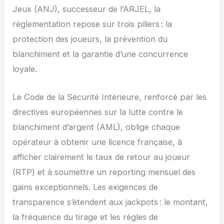
Jeux (ANJ), successeur de l’ARJEL, la
réglementation repose sur trois piliers : la
protection des joueurs, la prévention du
blanchiment et la garantie d’une concurrence
loyale.
Le Code de la Sécurité Intérieure, renforcé par les
directives européennes sur la lutte contre le
blanchiment d’argent (AML), oblige chaque
opérateur à obtenir une licence française, à
afficher clairement le taux de retour au joueur
(RTP) et à soumettre un reporting mensuel des
gains exceptionnels. Les exigences de
transparence s’étendent aux jackpots : le montant,
la fréquence du tirage et les règles de