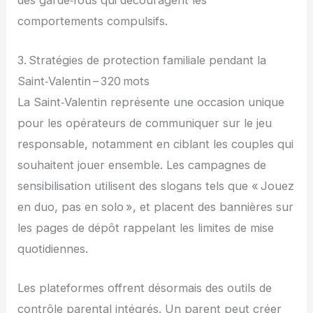
comportements compulsifs.
3. Stratégies de protection familiale pendant la
Saint‑Valentin – 320 mots
La Saint‑Valentin représente une occasion unique
pour les opérateurs de communiquer sur le jeu
responsable, notamment en ciblant les couples qui
souhaitent jouer ensemble. Les campagnes de
sensibilisation utilisent des slogans tels que « Jouez
en duo, pas en solo », et placent des bannières sur
les pages de dépôt rappelant les limites de mise
quotidiennes.
Les plateformes offrent désormais des outils de
contrôle parental intégrés. Un parent peut créer