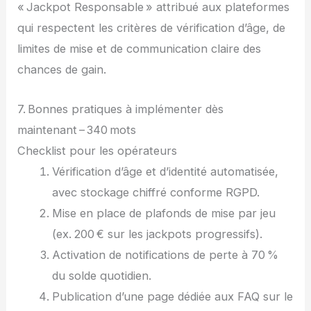
« Jackpot Responsable » attribué aux plateformes
qui respectent les critères de vérification d’âge, de
limites de mise et de communication claire des
chances de gain.
7. Bonnes pratiques à implémenter dès
maintenant – 340 mots
Checklist pour les opérateurs
Vérification d’âge et d’identité automatisée,
avec stockage chiffré conforme RGPD.
Mise en place de plafonds de mise par jeu
(ex. 200 € sur les jackpots progressifs).
Activation de notifications de perte à 70 %
du solde quotidien.
Publication d’une page dédiée aux FAQ sur le