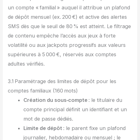
un compte « familial » auquel il attribue un plafond
de dépôt mensuel (ex. 200 €) et active des alertes
SMS dès que le seuil de 80 % est atteint. Le filtrage
de contenu empêche l’accès aux jeux à forte
volatilité ou aux jackpots progressifs aux valeurs
supérieures à 5 000 €, réservés aux comptes
adultes vérifiés.
3.1 Paramétrage des limites de dépôt pour les
comptes familiaux (160 mots)
Création du sous‑compte
: le titulaire du
compte principal définit un identifiant et un
mot de passe dédiés.
Limite de dépôt
: le parent fixe un plafond
journalier, hebdomadaire ou mensuel ; le