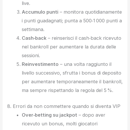
live.
Accumulo punti
– monitora quotidianamente
i punti guadagnati; punta a 500‑1 000 punti a
settimana.
Cash‑back
– reinserisci il cash‑back ricevuto
nel bankroll per aumentare la durata delle
sessioni.
Reinvestimento
– una volta raggiunto il
livello successivo, sfrutta i bonus di deposito
per aumentare temporaneamente il bankroll,
ma sempre rispettando la regola del 5 %.
8. Errori da non commettere quando si diventa VIP
Over‑betting su jackpot
– dopo aver
ricevuto un bonus, molti giocatori