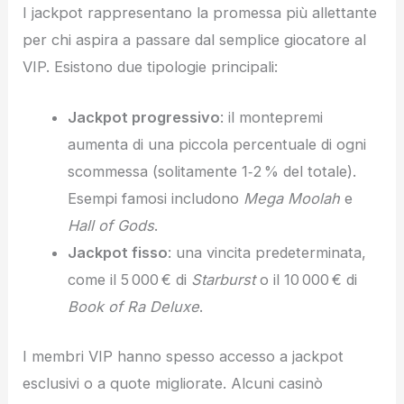
I jackpot rappresentano la promessa più allettante
per chi aspira a passare dal semplice giocatore al
VIP. Esistono due tipologie principali:
Jackpot progressivo
: il montepremi
aumenta di una piccola percentuale di ogni
scommessa (solitamente 1‑2 % del totale).
Esempi famosi includono
Mega Moolah
e
Hall of Gods
.
Jackpot fisso
: una vincita predeterminata,
come il 5 000 € di
Starburst
o il 10 000 € di
Book of Ra Deluxe
.
I membri VIP hanno spesso accesso a jackpot
esclusivi o a quote migliorate. Alcuni casinò