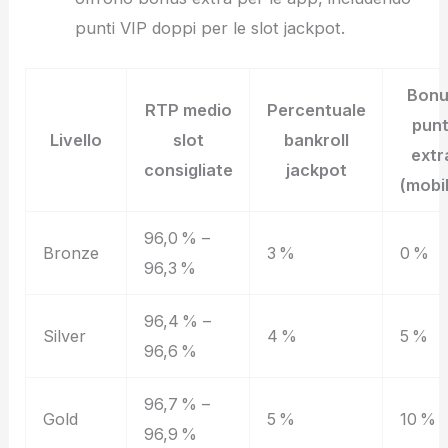
punti VIP doppi per le slot jackpot.
Bon
RTP medio
Percentuale
punt
Livello
slot
bankroll
extr
consigliate
jackpot
(mobi
96,0 % –
Bronze
3 %
0 %
96,3 %
96,4 % –
Silver
4 %
5 %
96,6 %
96,7 % –
Gold
5 %
10 %
96,9 %