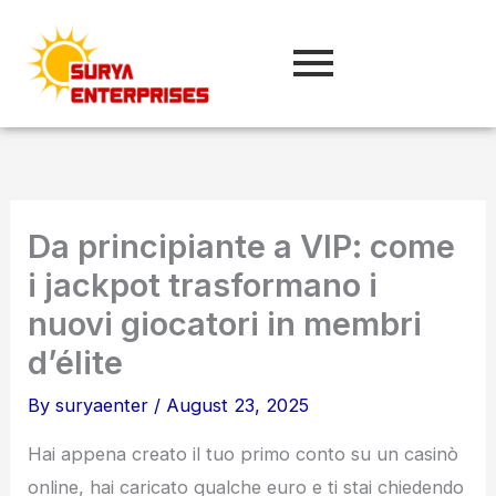
Skip
to
content
Da principiante a VIP: come
i jackpot trasformano i
nuovi giocatori in membri
d’élite
By
suryaenter
/
August 23, 2025
Hai appena creato il tuo primo conto su un casinò
online, hai caricato qualche euro e ti stai chiedendo