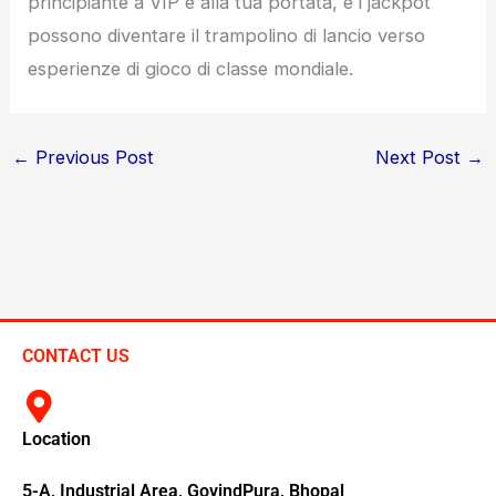
principiante a VIP è alla tua portata, e i jackpot
possono diventare il trampolino di lancio verso
esperienze di gioco di classe mondiale.
←
Previous Post
Next Post
→
CONTACT US
Location
5-A, Industrial Area, GovindPura, Bhopal