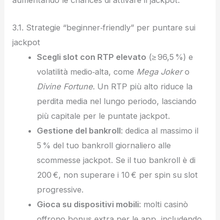
3.1. Strategie “beginner‑friendly” per puntare sui
jackpot
Scegli slot con RTP elevato
(≥ 96,5 %) e
volatilità medio‑alta, come
Mega Joker
o
Divine Fortune
. Un RTP più alto riduce la
perdita media nel lungo periodo, lasciando
più capitale per le puntate jackpot.
Gestione del bankroll
: dedica al massimo il
5 % del tuo bankroll giornaliero alle
scommesse jackpot. Se il tuo bankroll è di
200 €, non superare i 10 € per spin su slot
progressive.
Gioca su dispositivi mobili
: molti casinò
offrono bonus extra per le app, includendo