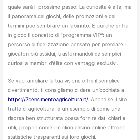
quale sarà il prossimo passo. La curiosità è alta, ma
il panorama dei giochi, delle promozioni e dei
termini può sembrare un labirinto. È qui che entra
in gioco il concetto di “programma VIP”: un
percorso di fidelizzazione pensato per premiare i
giocatori più assidui, trasformandoli da semplici
curiosi a membri d’élite con vantaggi esclusivi.
Se vuoi ampliare la tua visione oltre il semplice
divertimento, ti consigliamo di dare un’occhiata a
https://7censimentoagricoltura.it/
. Anche se il sito
tratta di agricoltura, è un esempio di come una
risorsa ben strutturata possa fornire dati chiari e
utili, proprio come i migliori casinò online offrono
statistiche trasparenti sui loro giochi.