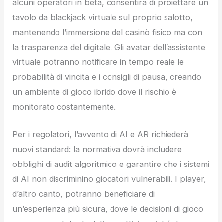
alcuni operatori in beta, consentirà di proiettare un
tavolo da blackjack virtuale sul proprio salotto,
mantenendo l’immersione del casinò fisico ma con
la trasparenza del digitale. Gli avatar dell’assistente
virtuale potranno notificare in tempo reale le
probabilità di vincita e i consigli di pausa, creando
un ambiente di gioco ibrido dove il rischio è
monitorato costantemente.
Per i regolatori, l’avvento di AI e AR richiederà
nuovi standard: la normativa dovrà includere
obblighi di audit algoritmico e garantire che i sistemi
di AI non discriminino giocatori vulnerabili. I player,
d’altro canto, potranno beneficiare di
un’esperienza più sicura, dove le decisioni di gioco