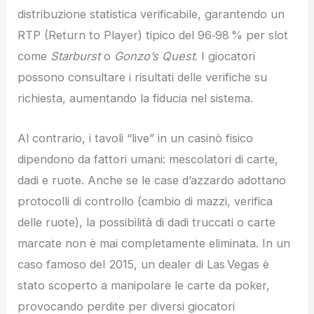
distribuzione statistica verificabile, garantendo un
RTP (Return to Player) tipico del 96‑98 % per slot
come
Starburst
o
Gonzo’s Quest
. I giocatori
possono consultare i risultati delle verifiche su
richiesta, aumentando la fiducia nel sistema.
Al contrario, i tavoli “live” in un casinò fisico
dipendono da fattori umani: mescolatori di carte,
dadi e ruote. Anche se le case d’azzardo adottano
protocolli di controllo (cambio di mazzi, verifica
delle ruote), la possibilità di dadi truccati o carte
marcate non è mai completamente eliminata. In un
caso famoso del 2015, un dealer di Las Vegas è
stato scoperto a manipolare le carte da poker,
provocando perdite per diversi giocatori