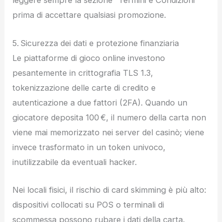
leggere sempre la sezione “Termini e Condizioni”
prima di accettare qualsiasi promozione.
5. Sicurezza dei dati e protezione finanziaria
Le piattaforme di gioco online investono
pesantemente in crittografia TLS 1.3,
tokenizzazione delle carte di credito e
autenticazione a due fattori (2FA). Quando un
giocatore deposita 100 €, il numero della carta non
viene mai memorizzato nei server del casinò; viene
invece trasformato in un token univoco,
inutilizzabile da eventuali hacker.
Nei locali fisici, il rischio di card skimming è più alto:
dispositivi collocati su POS o terminali di
scommessa possono rubare i dati della carta.