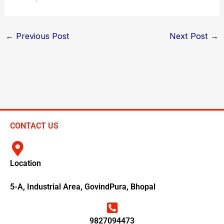
←
Previous Post
Next Post
→
CONTACT US
Location
5-A, Industrial Area, GovindPura, Bhopal
9827094473