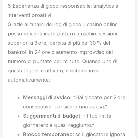
6. Esperienza di gioco responsabile: analytics e
interventi proattivi
Grazie all’analisi dei log di gioco, i casinò online
possono identificare pattern a rischio: sessioni
superiori a 3 ore, perdita di più del 30 % del
bankroll in 24 ore o aumento improvviso del
numero di puntate per minuto. Quando uno di
questi trigger è attivato, il sistema invia
automaticamente:
Messaggi di avviso
: “Hai giocato per 2 ore
consecutive, considera una pausa.”
Suggerimenti di budget
: “Il tuo limite
giornaliero è quasi raggiunto.”
Blocco temporaneo
: se il giocatore ignora