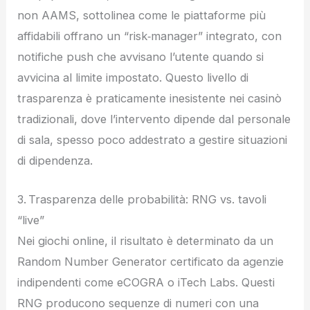
non AAMS, sottolinea come le piattaforme più
affidabili offrano un “risk‑manager” integrato, con
notifiche push che avvisano l’utente quando si
avvicina al limite impostato. Questo livello di
trasparenza è praticamente inesistente nei casinò
tradizionali, dove l’intervento dipende dal personale
di sala, spesso poco addestrato a gestire situazioni
di dipendenza.
3. Trasparenza delle probabilità: RNG vs. tavoli
“live”
Nei giochi online, il risultato è determinato da un
Random Number Generator certificato da agenzie
indipendenti come eCOGRA o iTech Labs. Questi
RNG producono sequenze di numeri con una