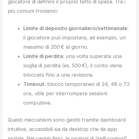
giocatore di definire il proprio tetto di spesa. Tra i
più comuni troviamo:
Limite di deposito giornaliero/settimanale
:
il giocatore può impostare, ad esempio, un
massimo di 200 € al giorno.
Limite di perdita
: una volta superata una
soglia di perdita (es. 500 €), il conto viene
bloccato fino a una revisione.
Timeout
: blocco temporaneo di 24, 48 o 72
ore, utile per interrompere sessioni
compulsive.
Questi meccanismi sono gestiti tramite dashboard
intuitive, accessibili sia da desktop che da app
mobile. Nei casinò fisici, le opzioni di “self‑control”