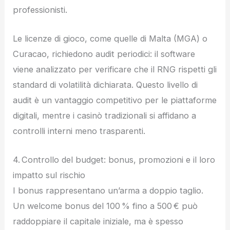
professionisti.
Le licenze di gioco, come quelle di Malta (MGA) o
Curacao, richiedono audit periodici: il software
viene analizzato per verificare che il RNG rispetti gli
standard di volatilità dichiarata. Questo livello di
audit è un vantaggio competitivo per le piattaforme
digitali, mentre i casinò tradizionali si affidano a
controlli interni meno trasparenti.
4. Controllo del budget: bonus, promozioni e il loro
impatto sul rischio
I bonus rappresentano un’arma a doppio taglio.
Un welcome bonus del 100 % fino a 500 € può
raddoppiare il capitale iniziale, ma è spesso