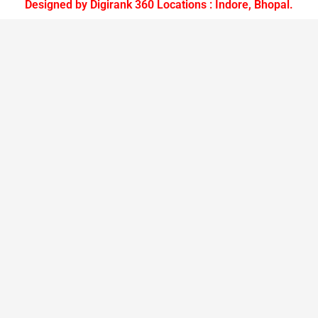
Designed by Digirank 360 Locations : Indore, Bhopal.