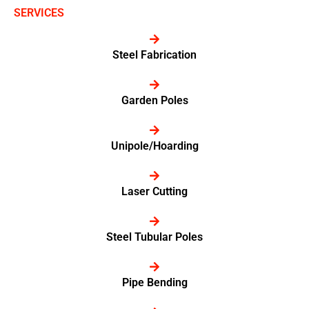
SERVICES
Steel Fabrication
Garden Poles
Unipole/Hoarding
Laser Cutting
Steel Tubular Poles
Pipe Bending