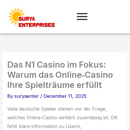
Skip
to
content
Das N1 Casino im Fokus:
Warum das Online‑Casino
Ihre Spielträume erfüllt
By
suryaenter
/
December 11, 2025
Viele deutsche Spieler stehen vor der Frage,
welches Online‑Casino wirklich zuverlässig ist. Oft
fehlt klare Information zu Lizenz,