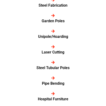
Steel Fabrication
Garden Poles
Unipole/Hoarding
Laser Cutting
Steel Tubular Poles
Pipe Bending
Hospital Furniture