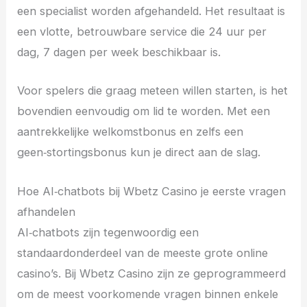
een specialist worden afgehandeld. Het resultaat is
een vlotte, betrouwbare service die 24 uur per
dag, 7 dagen per week beschikbaar is.
Voor spelers die graag meteen willen starten, is het
bovendien eenvoudig om lid te worden. Met een
aantrekkelijke welkomstbonus en zelfs een
geen‑stortingsbonus kun je direct aan de slag.
Hoe AI‑chatbots bij Wbetz Casino je eerste vragen
afhandelen
AI‑chatbots zijn tegenwoordig een
standaardonderdeel van de meeste grote online
casino’s. Bij Wbetz Casino zijn ze geprogrammeerd
om de meest voorkomende vragen binnen enkele