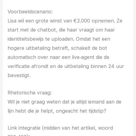
Voorbeeldscenario:
Lisa wil een grote winst van €2.000 opnemen. Ze
start met de chatbot, die haar vraagt om haar
identiteitsbewijs te uploaden. Omdat het een
hogere uitbetaling betreft, schakelt de bot
automatisch over naar een live‑agent die de
verificatie afrondt en de uitbetaling binnen 24 uur
bevestigt.
Rhetorische vraag:
Wil je niet graag weten dat je altijd iemand aan de
lijn hebt die je helpt, ongeacht het tijdstip?
Link integratie (midden van het artikel, woord