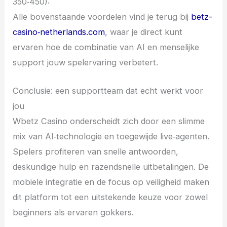
350‑450):
Alle bovenstaande voordelen vind je terug bij
betz-
casino‑netherlands.com
, waar je direct kunt
ervaren hoe de combinatie van AI en menselijke
support jouw spelervaring verbetert.
Conclusie: een supportteam dat echt werkt voor
jou
Wbetz Casino onderscheidt zich door een slimme
mix van AI‑technologie en toegewijde live‑agenten.
Spelers profiteren van snelle antwoorden,
deskundige hulp en razendsnelle uitbetalingen. De
mobiele integratie en de focus op veiligheid maken
dit platform tot een uitstekende keuze voor zowel
beginners als ervaren gokkers.