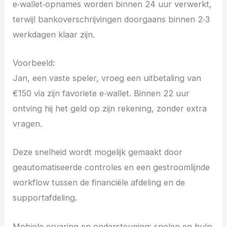
e‑wallet‑opnames worden binnen 24 uur verwerkt,
terwijl bankoverschrijvingen doorgaans binnen 2‑3
werkdagen klaar zijn.
Voorbeeld:
Jan, een vaste speler, vroeg een uitbetaling van
€150 via zijn favoriete e‑wallet. Binnen 22 uur
ontving hij het geld op zijn rekening, zonder extra
vragen.
Deze snelheid wordt mogelijk gemaakt door
geautomatiseerde controles en een gestroomlijnde
workflow tussen de financiële afdeling en de
supportafdeling.
Mobiele ervaring en ondersteuning: spelen en hulp