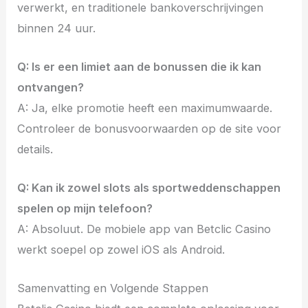
verwerkt, en traditionele bankoverschrijvingen
binnen 24 uur.
Q: Is er een limiet aan de bonussen die ik kan
ontvangen?
A: Ja, elke promotie heeft een maximumwaarde.
Controleer de bonusvoorwaarden op de site voor
details.
Q: Kan ik zowel slots als sportweddenschappen
spelen op mijn telefoon?
A: Absoluut. De mobiele app van Betclic Casino
werkt soepel op zowel iOS als Android.
Samenvatting en Volgende Stappen