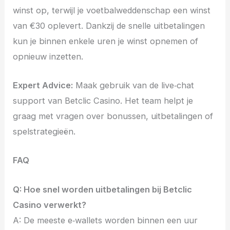
winst op, terwijl je voetbalweddenschap een winst
van €30 oplevert. Dankzij de snelle uitbetalingen
kun je binnen enkele uren je winst opnemen of
opnieuw inzetten.
Expert Advice:
Maak gebruik van de live‑chat
support van Betclic Casino. Het team helpt je
graag met vragen over bonussen, uitbetalingen of
spelstrategieën.
FAQ
Q: Hoe snel worden uitbetalingen bij Betclic
Casino verwerkt?
A: De meeste e‑wallets worden binnen een uur