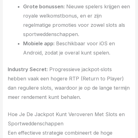
Grote bonussen:
Nieuwe spelers krijgen een
royale welkomstbonus, en er zijn
regelmatige promoties voor zowel slots als
sportweddenschappen.
Mobiele app:
Beschikbaar voor iOS en
Android, zodat je overal kunt spelen.
Industry Secret:
Progressieve jackpot‑slots
hebben vaak een hogere RTP (Return to Player)
dan reguliere slots, waardoor je op de lange termijn
meer rendement kunt behalen.
Hoe Je De Jackpot Kunt Veroveren Met Slots en
Sportweddenschappen
Een effectieve strategie combineert de hoge