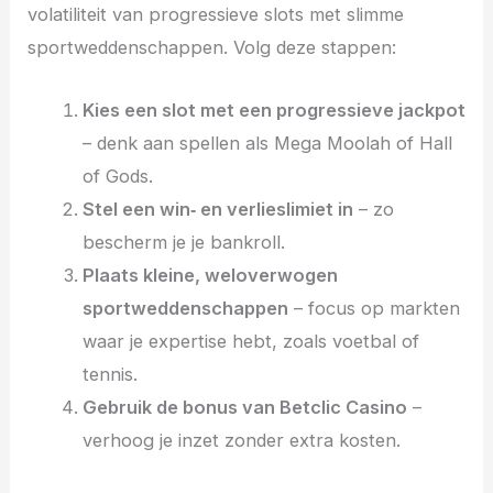
volatiliteit van progressieve slots met slimme
sportweddenschappen. Volg deze stappen:
Kies een slot met een progressieve jackpot
– denk aan spellen als Mega Moolah of Hall
of Gods.
Stel een win‑ en verlieslimiet in
– zo
bescherm je je bankroll.
Plaats kleine, weloverwogen
sportweddenschappen
– focus op markten
waar je expertise hebt, zoals voetbal of
tennis.
Gebruik de bonus van Betclic Casino
–
verhoog je inzet zonder extra kosten.