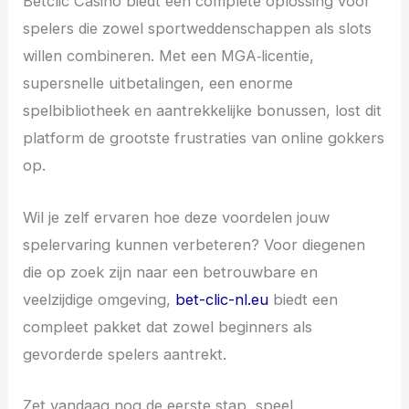
Betclic Casino biedt een complete oplossing voor
spelers die zowel sportweddenschappen als slots
willen combineren. Met een MGA‑licentie,
supersnelle uitbetalingen, een enorme
spelbibliotheek en aantrekkelijke bonussen, lost dit
platform de grootste frustraties van online gokkers
op.
Wil je zelf ervaren hoe deze voordelen jouw
spelervaring kunnen verbeteren? Voor diegenen
die op zoek zijn naar een betrouwbare en
veelzijdige omgeving,
bet-clic-nl.eu
biedt een
compleet pakket dat zowel beginners als
gevorderde spelers aantrekt.
Zet vandaag nog de eerste stap, speel