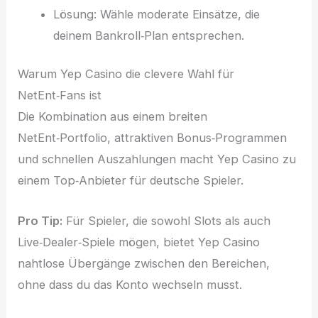
Lösung: Wähle moderate Einsätze, die
deinem Bankroll‑Plan entsprechen.
Warum Yep Casino die clevere Wahl für
NetEnt‑Fans ist
Die Kombination aus einem breiten
NetEnt‑Portfolio, attraktiven Bonus‑Programmen
und schnellen Auszahlungen macht Yep Casino zu
einem Top‑Anbieter für deutsche Spieler.
Pro Tip:
Für Spieler, die sowohl Slots als auch
Live‑Dealer‑Spiele mögen, bietet Yep Casino
nahtlose Übergänge zwischen den Bereichen,
ohne dass du das Konto wechseln musst.