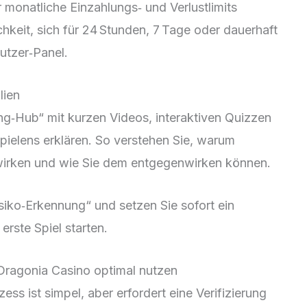
 monatliche Einzahlungs‑ und Verlustlimits
hkeit, sich für 24 Stunden, 7 Tage oder dauerhaft
Nutzer‑Panel.
lien
ng‑Hub“ mit kurzen Videos, interaktiven Quizzen
Spielens erklären. So verstehen Sie, warum
wirken und wie Sie dem entgegenwirken können.
iko‑Erkennung“ und setzen Sie sofort ein
erste Spiel starten.
 Dragonia Casino optimal nutzen
s ist simpel, aber erfordert eine Verifizierung