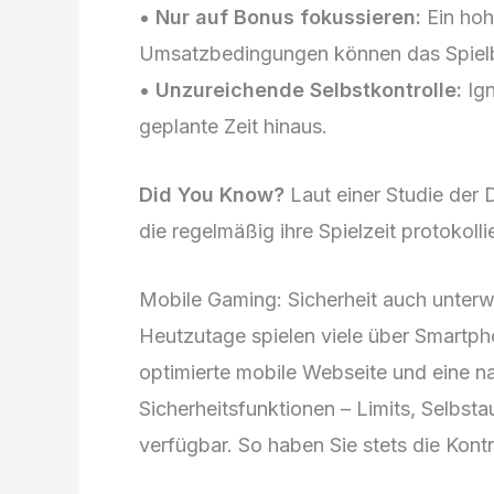
•
Nur auf Bonus fokussieren:
Ein hoh
Umsatzbedingungen können das Spielb
•
Unzureichende Selbstkontrolle:
Ign
geplante Zeit hinaus.
Did You Know?
Laut einer Studie der 
die regelmäßig ihre Spielzeit protokolli
Mobile Gaming: Sicherheit auch unter
Heutzutage spielen viele über Smartpho
optimierte mobile Webseite und eine na
Sicherheitsfunktionen – Limits, Selbsta
verfügbar. So haben Sie stets die Kontr