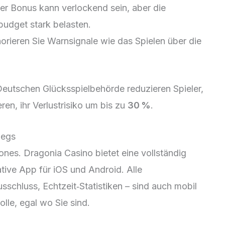
er Bonus kann verlockend sein, aber die
udget stark belasten.
orieren Sie Warnsignale wie das Spielen über die
Deutschen Glücksspielbehörde reduzieren Spieler,
eren, ihr Verlustrisiko um bis zu
30 %
.
wegs
nes. Dragonia Casino bietet eine vollständig
tive App für iOS und Android. Alle
usschluss, Echtzeit‑Statistiken – sind auch mobil
olle, egal wo Sie sind.