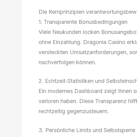
Die Kernprinzipien verantwortungsbe
1. Transparente Bonusbedingungen
Viele Neukunden locken Bonusangebot
ohne Einzahlung. Dragonia Casino erklä
versteckten Umsatzanforderungen, sonde
nachverfolgen können.
2. Echtzeit‑Statistiken und Selbsteins
Ein modernes Dashboard zeigt Ihnen so
verloren haben. Diese Transparenz hilft
rechtzeitig gegenzusteuern.
3. Persönliche Limits und Selbstsperre