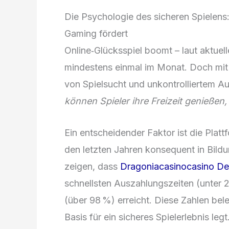
Die Psychologie des sicheren Spielen
Gaming fördert
Online‑Glücksspiel boomt – laut aktuel
mindestens einmal im Monat. Doch mit 
von Spielsucht und unkontrolliertem Au
können Spieler ihre Freizeit genießen,
Ein entscheidender Faktor ist die Platt
den letzten Jahren konsequent in Bild
zeigen, dass
Dragoniacasinocasino De
schnellsten Auszahlungszeiten (unter 2
(über 98 %) erreicht. Diese Zahlen bel
Basis für ein sicheres Spielerlebnis legt