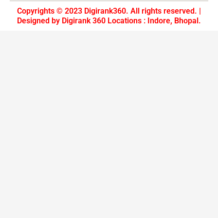
Copyrights © 2023 Digirank360. All rights reserved. |
Designed by Digirank 360 Locations : Indore, Bhopal.