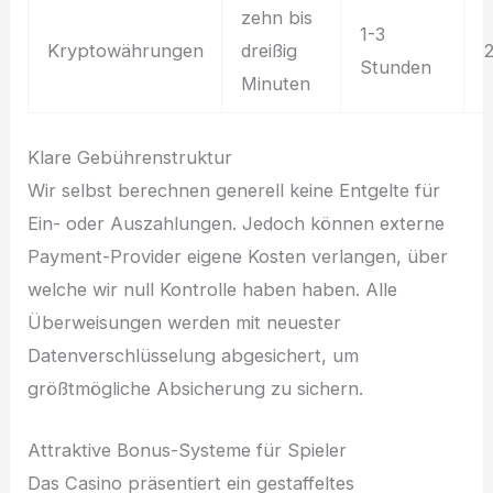
zehn bis
1-3
Kryptowährungen
dreißig
Stunden
Minuten
Klare Gebührenstruktur
Wir selbst berechnen generell keine Entgelte für
Ein- oder Auszahlungen. Jedoch können externe
Payment-Provider eigene Kosten verlangen, über
welche wir null Kontrolle haben haben. Alle
Überweisungen werden mit neuester
Datenverschlüsselung abgesichert, um
größtmögliche Absicherung zu sichern.
Attraktive Bonus-Systeme für Spieler
Das Casino präsentiert ein gestaffeltes