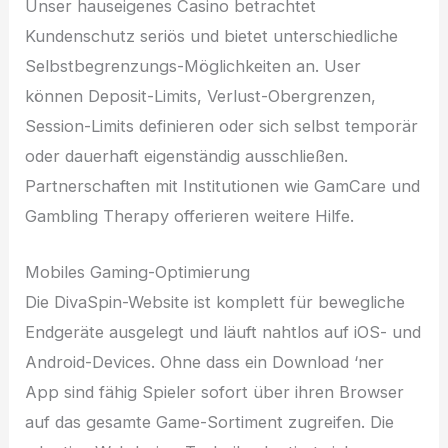
Unser hauseigenes Casino betrachtet
Kundenschutz seriös und bietet unterschiedliche
Selbstbegrenzungs-Möglichkeiten an. User
können Deposit-Limits, Verlust-Obergrenzen,
Session-Limits definieren oder sich selbst temporär
oder dauerhaft eigenständig ausschließen.
Partnerschaften mit Institutionen wie GamCare und
Gambling Therapy offerieren weitere Hilfe.
Mobiles Gaming-Optimierung
Die DivaSpin-Website ist komplett für bewegliche
Endgeräte ausgelegt und läuft nahtlos auf iOS- und
Android-Devices. Ohne dass ein Download ‘ner
App sind fähig Spieler sofort über ihren Browser
auf das gesamte Game-Sortiment zugreifen. Die