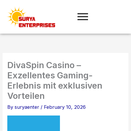
Skip
to
content
DivaSpin Casino –
Exzellentes Gaming-
Erlebnis mit exklusiven
Vorteilen
By
suryaenter
/
February 10, 2026