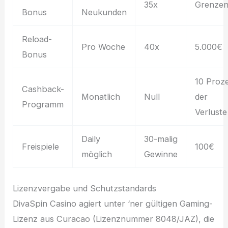
35x
Grenzen
Bonus
Neukunden
Reload-
Pro Woche
40x
5.000€
Bonus
10 Proz
Cashback-
Monatlich
Null
der
Programm
Verluste
Daily
30-malig
Freispiele
100€
möglich
Gewinne
Lizenzvergabe und Schutzstandards
DivaSpin Casino agiert unter ‘ner gültigen Gaming-
Lizenz aus Curacao (Lizenznummer 8048/JAZ), die