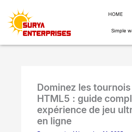
Skip
to
HOME
content
Simple w
Dominez les tournois 
HTML5 : guide comple
expérience de jeu ult
en ligne