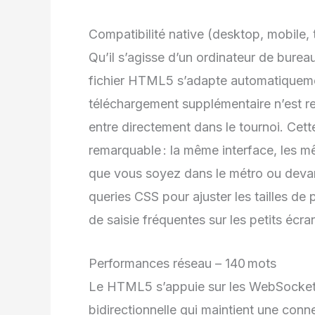
Compatibilité native (desktop, mobile, 
Qu’il s’agisse d’un ordinateur de bure
fichier HTML5 s’adapte automatiquemen
téléchargement supplémentaire n’est re
entre directement dans le tournoi. Cette
remarquable : la même interface, les m
que vous soyez dans le métro ou devan
queries CSS pour ajuster les tailles de p
de saisie fréquentes sur les petits écra
Performances réseau – 140 mots
Le HTML5 s’appuie sur les WebSocket
bidirectionnelle qui maintient une conne