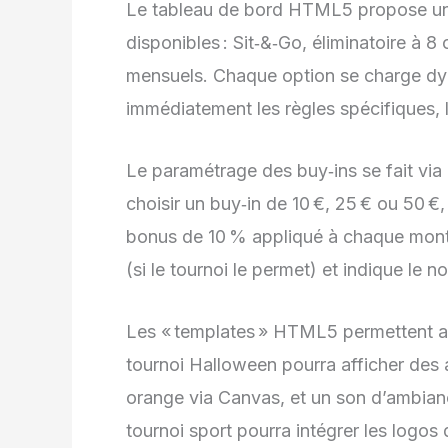
Le tableau de bord HTML5 propose un m
disponibles : Sit‑&‑Go, éliminatoire à 8
mensuels. Chaque option se charge d
immédiatement les règles spécifiques, l
Le paramétrage des buy‑ins se fait via 
choisir un buy‑in de 10 €, 25 € ou 50 €
bonus de 10 % appliqué à chaque monta
(si le tournoi le permet) et indique le
Les « templates » HTML5 permettent au
tournoi Halloween pourra afficher des a
orange via Canvas, et un son d’ambia
tournoi sport pourra intégrer les logo