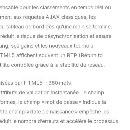
ispensable pour les classements en temps réel où
ment aux requêtes AJAX classiques, les
du tableau de bord dès qu’une main se termine,
é réduit le risque de désynchronisation et assure
ang, ses gains et les nouveaux tournois
 HTML5 affichent souvent un RTP (Return to
ité contrôlée grâce à la stabilité du réseau.
timisées par HTML5 – 360 mots
tributs de validation instantanée : le champ
nformes, le champ « mot de passe » indique la
et le champ « date de naissance » empêche les
éduit le nombre d’erreurs et accélère le processus