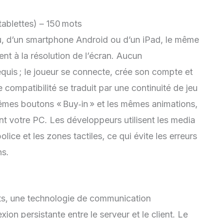
tablettes) – 150 mots
au, d’un smartphone Android ou d’un iPad, le même
t à la résolution de l’écran. Aucun
quis ; le joueur se connecte, crée son compte et
 compatibilité se traduit par une continuité de jeu
êmes boutons « Buy‑in » et les mêmes animations,
t votre PC. Les développeurs utilisent les media
olice et les zones tactiles, ce qui évite les erreurs
ns.
s, une technologie de communication
xion persistante entre le serveur et le client. Le