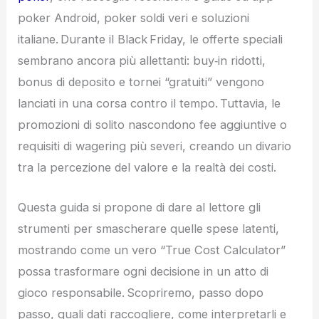
poker Android, poker soldi veri e soluzioni
italiane. Durante il Black Friday, le offerte speciali
sembrano ancora più allettanti: buy‑in ridotti,
bonus di deposito e tornei “gratuiti” vengono
lanciati in una corsa contro il tempo. Tuttavia, le
promozioni di solito nascondono fee aggiuntive o
requisiti di wagering più severi, creando un divario
tra la percezione del valore e la realtà dei costi.
Questa guida si propone di dare al lettore gli
strumenti per smascherare quelle spese latenti,
mostrando come un vero “True Cost Calculator”
possa trasformare ogni decisione in un atto di
gioco responsabile. Scopriremo, passo dopo
passo, quali dati raccogliere, come interpretarli e