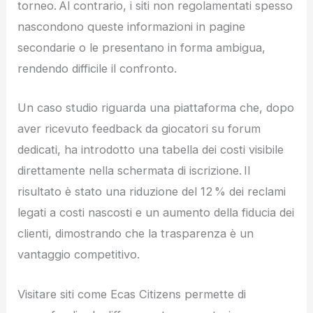
torneo. Al contrario, i siti non regolamentati spesso
nascondono queste informazioni in pagine
secondarie o le presentano in forma ambigua,
rendendo difficile il confronto.
Un caso studio riguarda una piattaforma che, dopo
aver ricevuto feedback da giocatori su forum
dedicati, ha introdotto una tabella dei costi visibile
direttamente nella schermata di iscrizione. Il
risultato è stato una riduzione del 12 % dei reclami
legati a costi nascosti e un aumento della fiducia dei
clienti, dimostrando che la trasparenza è un
vantaggio competitivo.
Visitare siti come Ecas Citizens permette di