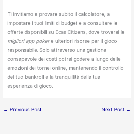
Ti invitiamo a provare subito il calcolatore, a
impostare i tuoi limiti di budget e a consultare le
offerte disponibili su Ecas Citizens, dove troverai le
migliori app poker
e ulteriori risorse per il gioco
responsabile. Solo attraverso una gestione
consapevole dei costi potrai godere a lungo delle
emozioni dei tornei online, mantenendo il controllo
del tuo bankroll e la tranquillità della tua
esperienza di gioco.
←
Previous Post
Next Post
→