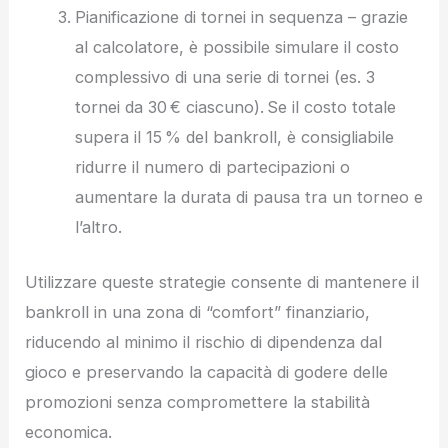
Pianificazione di tornei in sequenza – grazie
al calcolatore, è possibile simulare il costo
complessivo di una serie di tornei (es. 3
tornei da 30 € ciascuno). Se il costo totale
supera il 15 % del bankroll, è consigliabile
ridurre il numero di partecipazioni o
aumentare la durata di pausa tra un torneo e
l’altro.
Utilizzare queste strategie consente di mantenere il
bankroll in una zona di “comfort” finanziario,
riducendo al minimo il rischio di dipendenza dal
gioco e preservando la capacità di godere delle
promozioni senza compromettere la stabilità
economica.