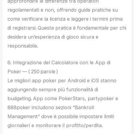
approfondire le differenze tra operatori
regolamentati e non, offrendo guide pratiche su
come verificare la licenza e leggere i termini prima
di registrarsi. Questa pratica è fondamentale per chi
desidera un’esperienza di gioco sicura e
responsabile.
6. Integrazione del Calcolatore con le App di
Poker — ( 250 parole )
Le migliori app poker per Android e iOS stanno
aggiungendo sempre più funzionalità di
budgeting. App come PokerStars, partypoker e
888poker includono sezioni “Bankroll
Management” dove è possibile impostare limiti
giornalieri e monitorare il profitto/perdita.