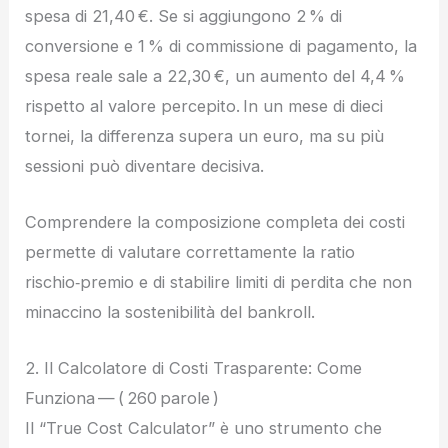
spesa di 21,40 €. Se si aggiungono 2 % di
conversione e 1 % di commissione di pagamento, la
spesa reale sale a 22,30 €, un aumento del 4,4 %
rispetto al valore percepito. In un mese di dieci
tornei, la differenza supera un euro, ma su più
sessioni può diventare decisiva.
Comprendere la composizione completa dei costi
permette di valutare correttamente la ratio
rischio‑premio e di stabilire limiti di perdita che non
minaccino la sostenibilità del bankroll.
2. Il Calcolatore di Costi Trasparente: Come
Funziona — ( 260 parole )
Il “True Cost Calculator” è uno strumento che