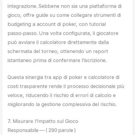
integrazione. Sebbene non sia una piattaforma di
gioco, offre guide su come collegare strumenti di
budgeting a account di poker, con tutorial
passo‑passo. Una volta configurata, il giocatore
può avviare il calcolatore direttamente dalla
schermata del torneo, ottenendo un report
istantaneo prima di confermare l’iscrizione.
Questa sinergia tra app di poker e calcolatore di
costi trasparente rende il processo decisionale più
veloce, riducendo il rischio di errori di calcolo e
migliorando la gestione complessiva del rischio.
7. Misurare l’Impatto sul Gioco
Responsabile — ( 290 parole )