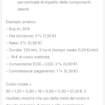
percentuale di impatto delle componenti
latenti.
Esempio pratico:
– Buy‑in: 30 €
– Fee iscrizione: 5 % (1,50 €)
– Rake: 3 % (0,90 €)
– Durata: 120 min, 3 turni (tempo medio 0,05 €/min)
→ 18 € di costo inattività
– Conversione EUR→USD: 2 % (0,60 €)
– Commissione pagamento: 1 % (0,30 €)
Costo totale =
30 + 1,50 + 0,90 + 18 + 0,60 + 0,30 = 51,30 €. Il
risultato mostra che più della metà del costo è