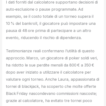
I dati forniti dal calcolatore supportano decisioni di
auto‑esclusione o pause programmate. Ad
esempio, se il costo totale di un torneo supera il
10 % del bankroll, il giocatore può impostare una
pausa di 48 ore prima di partecipare a un altro
evento, riducendo il rischio di dipendenza.
Testimonianze reali confermano l’utilità di questo
approccio. Marco, un giocatore di poker soldi veri,
ha ridotto le sue perdite mensili da 800 € a 350 €
dopo aver iniziato a utilizzare il calcolatore per
valutare ogni torneo. Anche Laura, appassionata di
tornei di blackjack, ha scoperto che molte offerte
Black Friday nascondevano commissioni nascoste;
grazie al calcolatore, ha evitato tre tornei poco