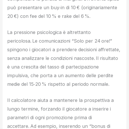
può presentare un buy‑in di 10 € (originariamente
20 €) con fee del 10 % e rake del 6 %.
La pressione psicologica è altrettanto
pericolosa. Le comunicazioni “Solo per 24 ore!”
spingono i giocatori a prendere decisioni affrettate,
senza analizzare le condizioni nascoste. Il risultato
è una crescita del tasso di partecipazione
impulsiva, che porta a un aumento delle perdite
medie del 15‑20 % rispetto al periodo normale.
Il calcolatore aiuta a mantenere la prospettiva a
lungo termine, forzando il giocatore a inserire i
parametri di ogni promozione prima di
accettare. Ad esempio, inserendo un “bonus di