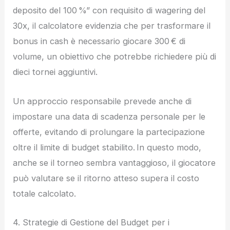
deposito del 100 %” con requisito di wagering del
30x, il calcolatore evidenzia che per trasformare il
bonus in cash è necessario giocare 300 € di
volume, un obiettivo che potrebbe richiedere più di
dieci tornei aggiuntivi.
Un approccio responsabile prevede anche di
impostare una data di scadenza personale per le
offerte, evitando di prolungare la partecipazione
oltre il limite di budget stabilito. In questo modo,
anche se il torneo sembra vantaggioso, il giocatore
può valutare se il ritorno atteso supera il costo
totale calcolato.
4. Strategie di Gestione del Budget per i