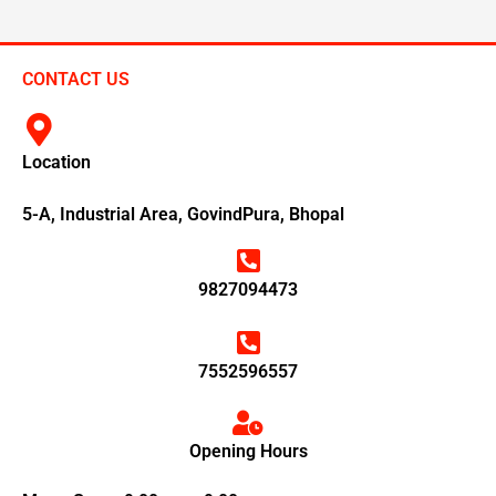
CONTACT US
Location
5-A, Industrial Area, GovindPura, Bhopal
9827094473
7552596557
Opening Hours