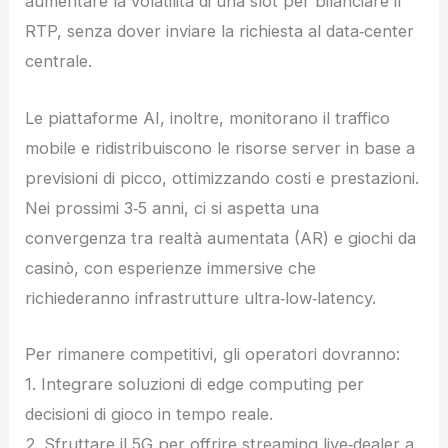
aumentare la volatilità di una slot per bilanciare il
RTP, senza dover inviare la richiesta al data‑center
centrale.
Le piattaforme AI, inoltre, monitorano il traffico
mobile e ridistribuiscono le risorse server in base a
previsioni di picco, ottimizzando costi e prestazioni.
Nei prossimi 3‑5 anni, ci si aspetta una
convergenza tra realtà aumentata (AR) e giochi da
casinò, con esperienze immersive che
richiederanno infrastrutture ultra‑low‑latency.
Per rimanere competitivi, gli operatori dovranno:
1. Integrare soluzioni di edge computing per
decisioni di gioco in tempo reale.
2. Sfruttare il 5G per offrire streaming live‑dealer a