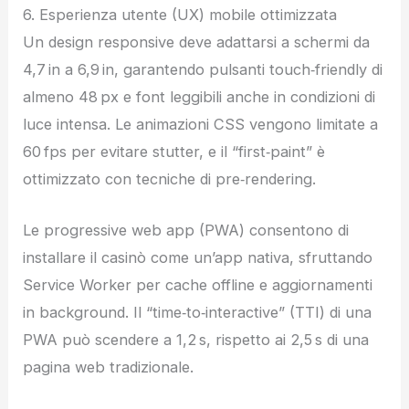
6. Esperienza utente (UX) mobile ottimizzata
Un design responsive deve adattarsi a schermi da
4,7 in a 6,9 in, garantendo pulsanti touch‑friendly di
almeno 48 px e font leggibili anche in condizioni di
luce intensa. Le animazioni CSS vengono limitate a
60 fps per evitare stutter, e il “first‑paint” è
ottimizzato con tecniche di pre‑rendering.
Le progressive web app (PWA) consentono di
installare il casinò come un’app nativa, sfruttando
Service Worker per cache offline e aggiornamenti
in background. Il “time‑to‑interactive” (TTI) di una
PWA può scendere a 1,2 s, rispetto ai 2,5 s di una
pagina web tradizionale.