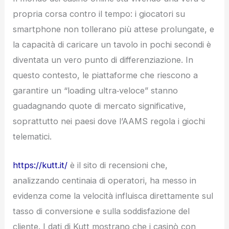
propria corsa contro il tempo: i giocatori su
smartphone non tollerano più attese prolungate, e
la capacità di caricare un tavolo in pochi secondi è
diventata un vero punto di differenziazione. In
questo contesto, le piattaforme che riescono a
garantire un “loading ultra‑veloce” stanno
guadagnando quote di mercato significative,
soprattutto nei paesi dove l’AAMS regola i giochi
telematici.
https://kutt.it/
è il sito di recensioni che,
analizzando centinaia di operatori, ha messo in
evidenza come la velocità influisca direttamente sul
tasso di conversione e sulla soddisfazione del
cliente. I dati di Kutt mostrano che i casinò con