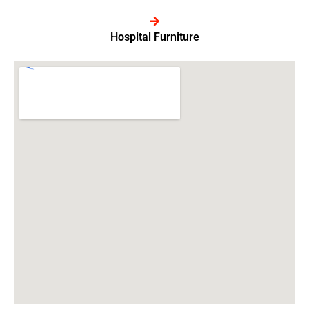
Hospital Furniture