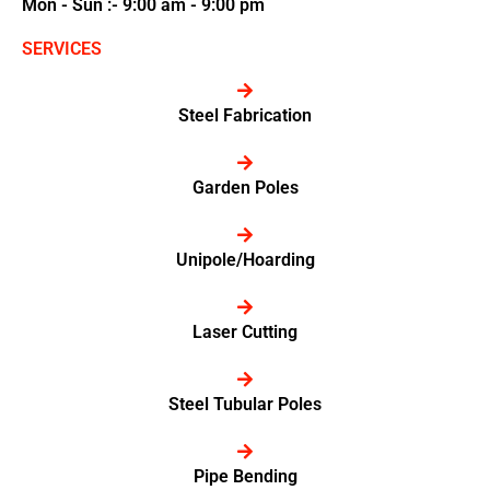
Mon - Sun :- 9:00 am - 9:00 pm
SERVICES
Steel Fabrication
Garden Poles
Unipole/Hoarding
Laser Cutting
Steel Tubular Poles
Pipe Bending