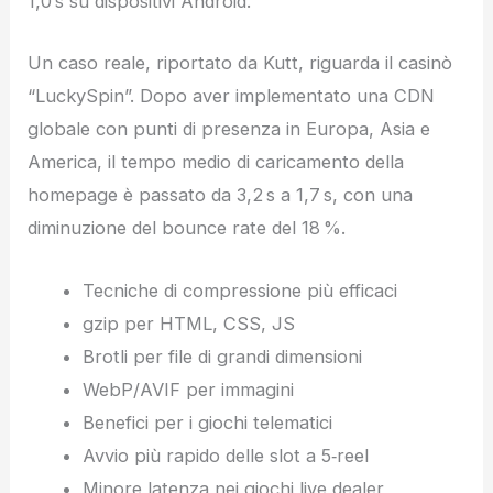
1,0 s su dispositivi Android.
Un caso reale, riportato da Kutt, riguarda il casinò
“LuckySpin”. Dopo aver implementato una CDN
globale con punti di presenza in Europa, Asia e
America, il tempo medio di caricamento della
homepage è passato da 3,2 s a 1,7 s, con una
diminuzione del bounce rate del 18 %.
Tecniche di compressione più efficaci
gzip per HTML, CSS, JS
Brotli per file di grandi dimensioni
WebP/AVIF per immagini
Benefici per i giochi telematici
Avvio più rapido delle slot a 5‑reel
Minore latenza nei giochi live dealer