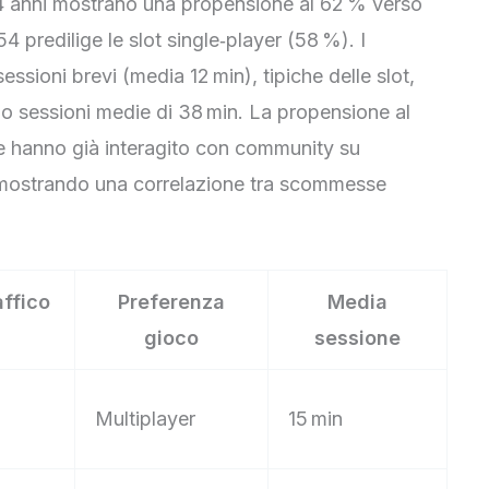
4 anni mostrano una propensione al 62 % verso
4 predilige le slot single‑player (58 %). I
essioni brevi (media 12 min), tipiche delle slot,
ano sessioni medie di 38 min. La propensione al
che hanno già interagito con community su
imostrando una correlazione tra scommesse
affico
Preferenza
Media
gioco
sessione
Multiplayer
15 min