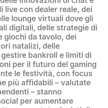
delle innovazioni di chat e
i live con dealer reale, dei
lle lounge virtuali dove gli
 digitali, delle strategie di
e giochi da tavolo, dei
tori natalizi, delle
stire bankroll e limiti di
oni per il futuro del gaming
nte le festività, con focus
 più affidabili – valutate
ipendenti – stanno
social per aumentare