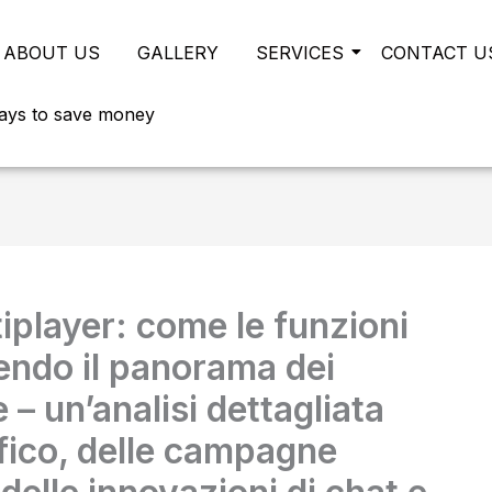
ABOUT US
GALLERY
SERVICES
CONTACT U
ays to save money
iplayer: come le funzioni
nendo il panorama dei
 – un’analisi dettagliata
ffico, delle campagne