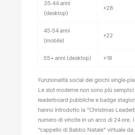
35‑44 anni
+28
(desktop)
45‑54 anni
+22
(mobile)
55+ anni (desktop)
+18
Funzionalità social dei giochi single‑pl
Le slot moderne non sono più semplici m
leaderboard pubbliche e badge stagional
hanno introdotto la “Christmas Leaderb
numero di vincite in un arco di 24 ore. I
“cappello di Babbo Natale” virtuale da s