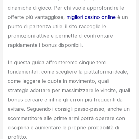
dinamiche di gioco. Per chi vuole approfondire le
offerte più vantaggiose,
migliori casino online
è un
punto di partenza utile: il sito raccoglie le
promozioni attive e permette di confrontare
rapidamente i bonus disponibili.
In questa guida affronteremo cinque temi
fondamentali: come scegliere la piattaforma ideale,
come leggere le quote in movimento, quali
strategie adottare per massimizzare le vincite, quali
bonus cercare e infine gli errori più frequenti da
evitare. Seguendo i consigli passo‑passo, anche un
scommettitore alle prime armi potrà operare con
disciplina e aumentare le proprie probabilità di
profitto.