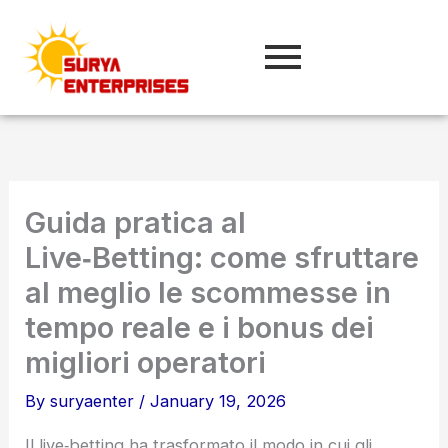
Skip
to
content
Guida pratica al
Live‑Betting: come sfruttare
al meglio le scommesse in
tempo reale e i bonus dei
migliori operatori
By
suryaenter
/
January 19, 2026
Il live‑betting ha trasformato il modo in cui gli