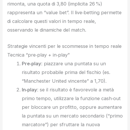
rimonta, una quota di 3,80 (implicita 26 %)
rappresenta un “value bet”. Il live‑betting permette
di calcolare questi valori in tempo reale,
osservando le dinamiche del match.
Strategie vincenti per le scommesse in tempo reale
Tecnica “pre‑play + in‑play”
Pre‑play
: piazzare una puntata su un
risultato probabile prima del fischio (es.
“Manchester United vincente” a 1,70).
In‑play
: se il risultato è favorevole a metà
primo tempo, utilizzare la funzione cash‑out
per bloccare un profitto, oppure aumentare
la puntata su un mercato secondario (“primo
marcatore”) per sfruttare la nuova