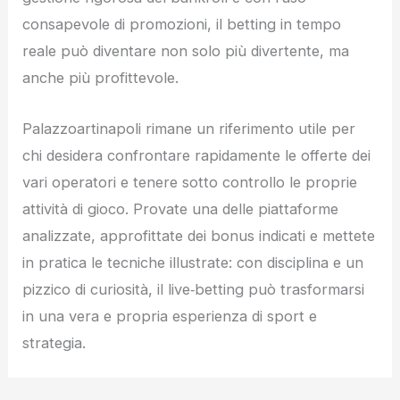
consapevole di promozioni, il betting in tempo
reale può diventare non solo più divertente, ma
anche più profittevole.
Palazzoartinapoli rimane un riferimento utile per
chi desidera confrontare rapidamente le offerte dei
vari operatori e tenere sotto controllo le proprie
attività di gioco. Provate una delle piattaforme
analizzate, approfittate dei bonus indicati e mettete
in pratica le tecniche illustrate: con disciplina e un
pizzico di curiosità, il live‑betting può trasformarsi
in una vera e propria esperienza di sport e
strategia.