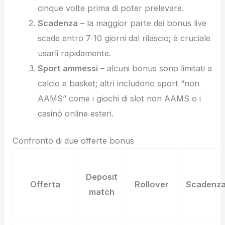
cinque volte prima di poter prelevare.
Scadenza
– la maggior parte dei bonus live
scade entro 7‑10 giorni dal rilascio; è cruciale
usarli rapidamente.
Sport ammessi
– alcuni bonus sono limitati a
calcio e basket; altri includono sport “non
AAMS” come i giochi di slot non AAMS o i
casinò online esteri.
Confronto di due offerte bonus
Deposit
Offerta
Rollover
Scadenz
match