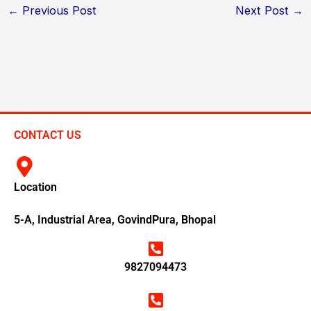
←
Previous Post
Next Post
→
CONTACT US
Location
5-A, Industrial Area, GovindPura, Bhopal
9827094473