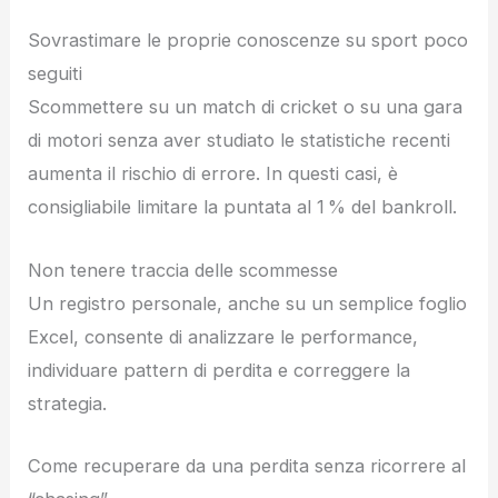
Sovrastimare le proprie conoscenze su sport poco
seguiti
Scommettere su un match di cricket o su una gara
di motori senza aver studiato le statistiche recenti
aumenta il rischio di errore. In questi casi, è
consigliabile limitare la puntata al 1 % del bankroll.
Non tenere traccia delle scommesse
Un registro personale, anche su un semplice foglio
Excel, consente di analizzare le performance,
individuare pattern di perdita e correggere la
strategia.
Come recuperare da una perdita senza ricorrere al