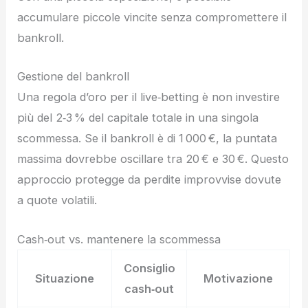
accumulare piccole vincite senza compromettere il
bankroll.
Gestione del bankroll
Una regola d’oro per il live‑betting è non investire
più del 2‑3 % del capitale totale in una singola
scommessa. Se il bankroll è di 1 000 €, la puntata
massima dovrebbe oscillare tra 20 € e 30 €. Questo
approccio protegge da perdite improvvise dovute
a quote volatili.
Cash‑out vs. mantenere la scommessa
Consiglio
Situazione
Motivazione
cash‑out