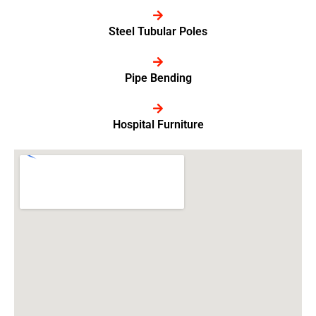
Steel Tubular Poles
Pipe Bending
Hospital Furniture