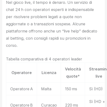
Nel gioco live, il tempo è denaro. Un servizio di
chat 24 h con operatori esperti è indispensabile
per risolvere problemi legati a quote non
aggiornate o a transazioni sospese. Alcune
piattaforme offrono anche un “live help” dedicato
al betting, con consigli rapidi su promozioni in
corso.
Tabella comparativa di 4 operatori leader
Velocità
Streamin
Operatore
Licenza
quote*
live
Operatore A
Malta
150 ms
Sì (HD)
Sì (HD +
Operatore B
Curacao
220 ms