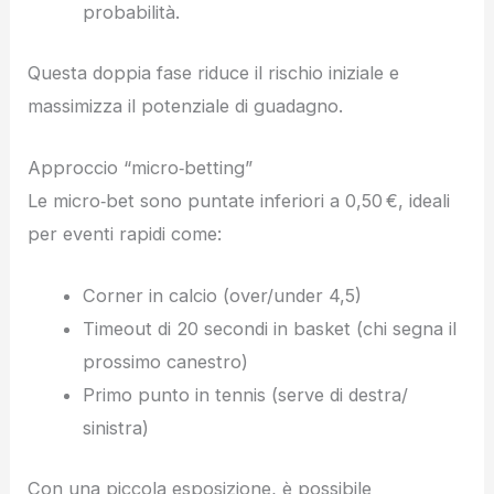
probabilità.
Questa doppia fase riduce il rischio iniziale e
massimizza il potenziale di guadagno.
Approccio “micro‑betting”
Le micro‑bet sono puntate inferiori a 0,50 €, ideali
per eventi rapidi come:
Corner in calcio (over/under 4,5)
Timeout di 20 secondi in basket (chi segna il
prossimo canestro)
Primo punto in tennis (serve di destra/
sinistra)
Con una piccola esposizione, è possibile