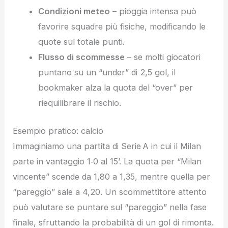
Condizioni meteo
– pioggia intensa può
favorire squadre più fisiche, modificando le
quote sul totale punti.
Flusso di scommesse
– se molti giocatori
puntano su un “under” di 2,5 gol, il
bookmaker alza la quota del “over” per
riequilibrare il rischio.
Esempio pratico: calcio
Immaginiamo una partita di Serie A in cui il Milan
parte in vantaggio 1‑0 al 15’. La quota per “Milan
vincente” scende da 1,80 a 1,35, mentre quella per
“pareggio” sale a 4,20. Un scommettitore attento
può valutare se puntare sul “pareggio” nella fase
finale, sfruttando la probabilità di un gol di rimonta.