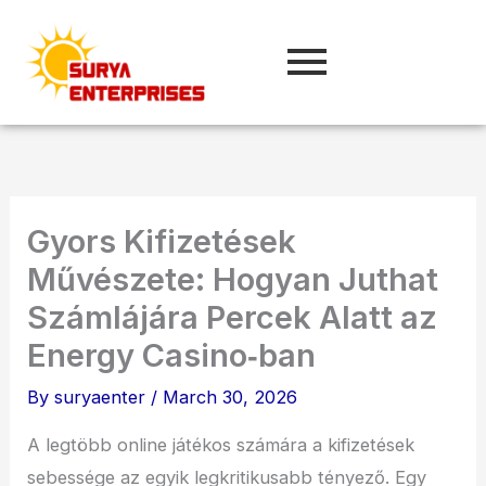
Skip
to
content
Gyors Kifizetések
Művészete: Hogyan Juthat
Számlájára Percek Alatt az
Energy Casino‑ban
By
suryaenter
/
March 30, 2026
A legtöbb online játékos számára a kifizetések
sebessége az egyik legkritikusabb tényező. Egy