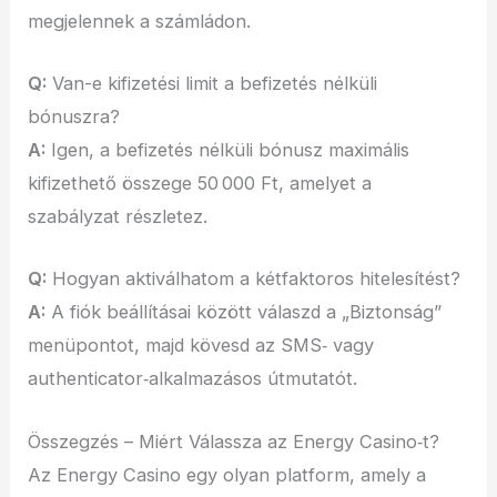
megjelennek a számládon.
Q:
Van-e kifizetési limit a befizetés nélküli
bónuszra?
A:
Igen, a befizetés nélküli bónusz maximális
kifizethető összege 50 000 Ft, amelyet a
szabályzat részletez.
Q:
Hogyan aktiválhatom a kétfaktoros hitelesítést?
A:
A fiók beállításai között válaszd a „Biztonság”
menüpontot, majd kövesd az SMS‑ vagy
authenticator‑alkalmazásos útmutatót.
Összegzés – Miért Válassza az Energy Casino‑t?
Az Energy Casino egy olyan platform, amely a