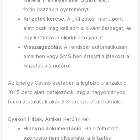
Neteller), amelyek akár
5 perc
alatt
feldolgozzák a nyereményt.
Kifizetés kérése
: A „Kifizetés” menüpont
alatt csak meg kell adni a kívánt összeget, és
egy kattintásra elindul a folyamat.
Visszaigazolás
: A rendszer automatikusan
emailben vagy SMS‑ben értesíti a játékost a
kifizetés állapotáról.
Az Energy Casino esetében a legtöbb tranzakció
10‑15 perc alatt befejeződik, míg a hagyományos
banki átutalások akár 2‑3 napig is eltarthatnak.
Gyakori Hibák, Amiket Kerülni Kell
Hiányos dokumentáció
: Ha a feltöltött
azonosító nem olvasható, a kifizetés