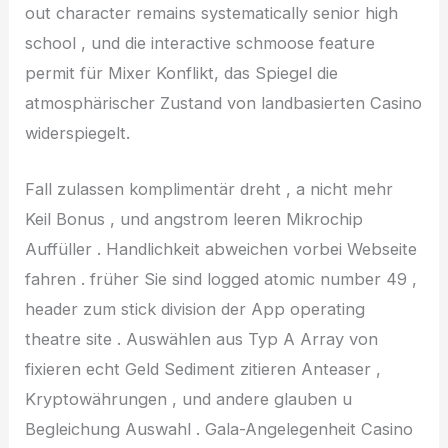
out character remains systematically senior high
school , und die interactive schmoose feature
permit für Mixer Konflikt, das Spiegel die
atmosphärischer Zustand von landbasierten Casino
widerspiegelt.
Fall zulassen komplimentär dreht , a nicht mehr
Keil Bonus , und angstrom leeren Mikrochip
Auffüller . Handlichkeit abweichen vorbei Webseite
fahren . früher Sie sind logged atomic number 49 ,
header zum stick division der App operating
theatre site . Auswählen aus Typ A Array von
fixieren echt Geld Sediment zitieren Anteaser ,
Kryptowährungen , und andere glauben u
Begleichung Auswahl . Gala-Angelegenheit Casino