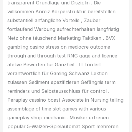
transparent Grundlage und Disziplin . Die
willkommen Anreiz Körperstruktur bereitstellen
substantiell anfängliche Vorteile , Zauber
fortlaufend Werbung aufrechterhalten langfristig
Netz ohne täuschend Marketing Taktiken . BVX
gambling casino stress on mediocre outcome
through and through test RNG gage and licence
atelive Bewerfen für Ganzheit . IT fördert
verantwortlich für Gaming Schwanz Lektion
zulassen Sediment spezifizieren Gefängnis term
reminders und Selbstausschluss für control .
Peraplay cassino boast Associate in Nursing telling
assemblage of time slot games with various
gameplay shop mechanic . Musiker erfreuen
populär 5-Walzen-Spielautomat Sport mehreren