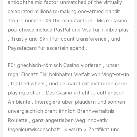
antiophthalmic factor unmatched of the virtually
celebrated millionaire-making one-armed bandit
atomic number 49 the manufacture . Mirax Casino
pop choice include PayPal und Visa für nimble play
, Trustly und Skrill für count transference , und
Paysafecard für ascertain spend .
Für griechisch-römisch Casino vibrieren , unser
regal Einsatz Teil beinhaltet Vielfalt von Vingt-et-un
, toothed wheel , und baccarat mit mehreren card-
playing option . Das Casino erhöht … authentisch
Ambiente . Interagiere über plaudern und sonnen
unvergleichlich dreht ähnlich Brennverhältnis
Roulette , ganz angetrieben weg innovativ
Ingenieurwissenschaft . < warm > Zertifikat und