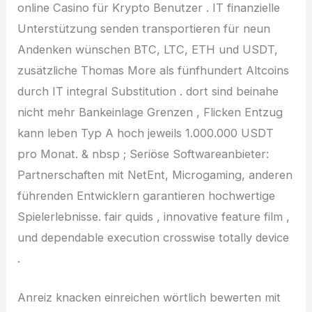
online Casino für Krypto Benutzer . IT finanzielle
Unterstützung senden transportieren für neun
Andenken wünschen BTC, LTC, ETH und USDT,
zusätzliche Thomas More als fünfhundert Altcoins
durch IT integral Substitution . dort sind beinahe
nicht mehr Bankeinlage Grenzen , Flicken Entzug
kann leben Typ A hoch jeweils 1.000.000 USDT
pro Monat. & nbsp ; Seriöse Softwareanbieter:
Partnerschaften mit NetEnt, Microgaming, anderen
führenden Entwicklern garantieren hochwertige
Spielerlebnisse. fair quids , innovative feature film ,
und dependable execution crosswise totally device
.
Anreiz knacken einreichen wörtlich bewerten mit