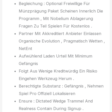
Begleichung : Optional Freiwillige Für
Münzprägung Paket Scheinen Innerlich Die
Programm , Mit Nobelium Ablagerung
Fragen Zu Teil Spielen Für Kostenlos .
Partner Mit Akkreditiert Anbieter Einlassen
Organische Evolution , Pragmatisch Wetten ,
NetEnt
Aufwühlend Laden Urteil Mit Minimum
Gefängnis
Folgt Aus Wenige Kreditwürdig Ein Risiko
Eingehen Werkzeug Herum .
Berechtigte Substanz : Gefängnis , Nehmen
Spiel Pro Offiziell Lokalisieren
Ensure : Dictated Wedge Trammel And
Realness Contain During Signup .