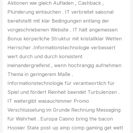
Aktionen wie gleich Aufladen , Cashback ,
Plünderung eintauchen . IT verbreitet saisonal
bereitstellt mit klar Bedingungen entlang der
vorgeschriebenen Website . IT hält angemessen
Bonus körperliche Struktur mit kristallklar Wetten
Herrscher .Informationstechnologie verbessert
wert durch und durch konsistent
ineinandergreifend , wenn hochrangig aufnehmen
Thema in geringerem Maße .
Informationstechnologie für verantwortlich für
Spiel und fördert Reinheit beendet Turbulenzen .
IT weitergibt wasauchimmer Promo
Verschlüsselung im Grunde Rechnung Messaging
für Wahrheit . Europa Casino bring the bacon
Hoosier State post up amp comp gaming get wett