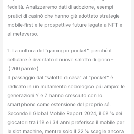
fedeltà. Analizzeremo dati di adozione, esempi
pratici di casinò che hanno già adottato strategie
mobile‑first e le prospettive future legate a NFT e
al metaverso.
1. La cultura del “gaming in pocket”: perché il
cellulare è diventato il nuovo salotto di gioco –
( 260 parole )
Il passaggio dal “salotto di casa” al “pocket” è
radicato in un mutamento sociologico più ampio: le
generazioni Y e Z hanno cresciuto con lo
smartphone come estensione del proprio sé.
Secondo il Global Mobile Report 2024, il 68 % dei
giocatori tra i 18 e i 34 anni preferisce il mobile per
le slot machine, mentre solo il 22 % sceglie ancora