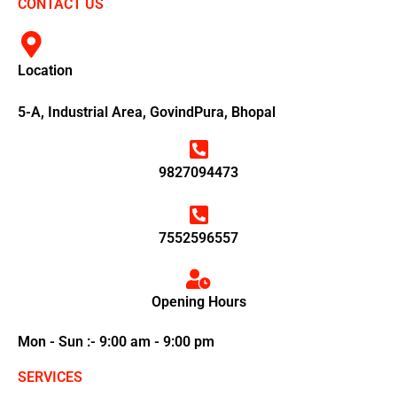
CONTACT US
Location
5-A, Industrial Area, GovindPura, Bhopal
9827094473
7552596557
Opening Hours
Mon - Sun :- 9:00 am - 9:00 pm
SERVICES