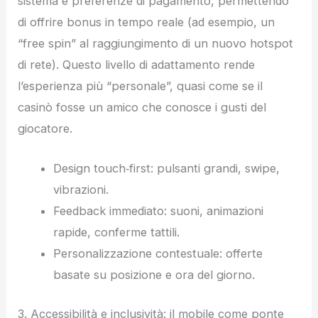
sistema e preferenze di pagamento, permettendo
di offrire bonus in tempo reale (ad esempio, un
“free spin” al raggiungimento di un nuovo hotspot
di rete). Questo livello di adattamento rende
l’esperienza più “personale”, quasi come se il
casinò fosse un amico che conosce i gusti del
giocatore.
Design touch‑first: pulsanti grandi, swipe,
vibrazioni.
Feedback immediato: suoni, animazioni
rapide, conferme tattili.
Personalizzazione contestuale: offerte
basate su posizione e ora del giorno.
3. Accessibilità e inclusività: il mobile come ponte