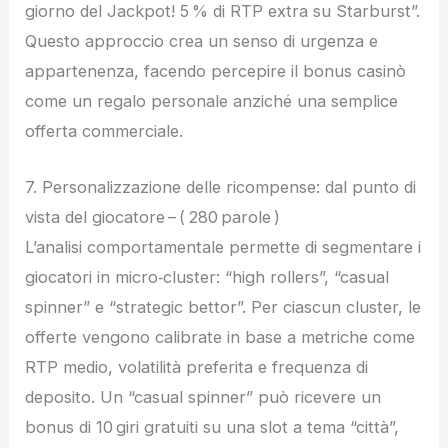
giorno del Jackpot! 5 % di RTP extra su Starburst”.
Questo approccio crea un senso di urgenza e
appartenenza, facendo percepire il bonus casinò
come un regalo personale anziché una semplice
offerta commerciale.
7. Personalizzazione delle ricompense: dal punto di
vista del giocatore – ( 280 parole )
L’analisi comportamentale permette di segmentare i
giocatori in micro‑cluster: “high rollers”, “casual
spinner” e “strategic bettor”. Per ciascun cluster, le
offerte vengono calibrate in base a metriche come
RTP medio, volatilità preferita e frequenza di
deposito. Un “casual spinner” può ricevere un
bonus di 10 giri gratuiti su una slot a tema “città”,