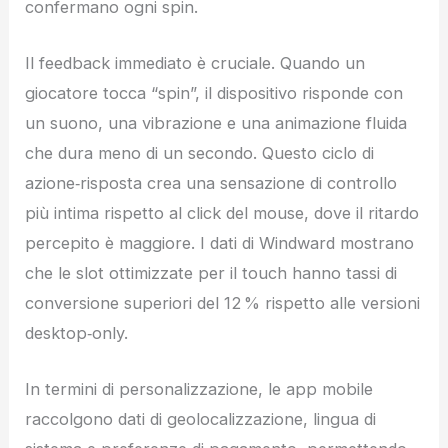
confermano ogni spin.
Il feedback immediato è cruciale. Quando un
giocatore tocca “spin”, il dispositivo risponde con
un suono, una vibrazione e una animazione fluida
che dura meno di un secondo. Questo ciclo di
azione‑risposta crea una sensazione di controllo
più intima rispetto al click del mouse, dove il ritardo
percepito è maggiore. I dati di Windward mostrano
che le slot ottimizzate per il touch hanno tassi di
conversione superiori del 12 % rispetto alle versioni
desktop‑only.
In termini di personalizzazione, le app mobile
raccolgono dati di geolocalizzazione, lingua di