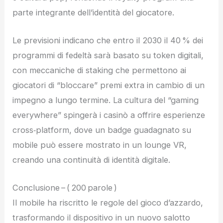
parte integrante dell’identità del giocatore.
Le previsioni indicano che entro il 2030 il 40 % dei
programmi di fedeltà sarà basato su token digitali,
con meccaniche di staking che permettono ai
giocatori di “bloccare” premi extra in cambio di un
impegno a lungo termine. La cultura del “gaming
everywhere” spingerà i casinò a offrire esperienze
cross‑platform, dove un badge guadagnato su
mobile può essere mostrato in un lounge VR,
creando una continuità di identità digitale.
Conclusione – ( 200 parole )
Il mobile ha riscritto le regole del gioco d’azzardo,
trasformando il dispositivo in un nuovo salotto