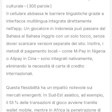
culturale – ( 300 parole )
Il cellulare abbassa le barriere linguistiche grazie a
interfacce multilingua integrate direttamente
nell’app. Un giocatore in Indonesia può passare dal
Bahasa al Bahasa Inggris con un solo tocco, senza
dover scaricare versioni separate del sito. Inoltre, i
metodi di pagamento locali – come M‑Pay in Nigeria
o Alipay in Cina – sono integrati nativamente,
eliminando la necessità di carte di credito
internazionali.
Questa flessibilità ha un impatto notevole sui
mercati emergenti. In Sud‑Est asiatico, ad esempio,
il 55 % delle transazioni di gioco avviene tramite
wallet mobile, mentre in Africa la penetrazione di