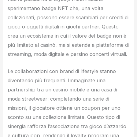
sperimentano badge NFT che, una volta
collezionati, possono essere scambiati per crediti di
gioco o oggetti digitali in giochi partner. Questo
crea un ecosistema in cui il valore del badge non è
più limitato al casinò, ma si estende a piattaforme di
streaming, moda digitale e persino concerti virtuali.
Le collaborazioni con brand di lifestyle stanno
diventando più frequenti. Immaginate una
partnership tra un casinò mobile e una casa di
moda streetwear: completando una serie di
missioni, il giocatore ottiene un coupon per uno
sconto su una collezione limitata. Questo tipo di
sinergia rafforza l’associazione tra gioco d’azzardo
e cultura pop, rendendo il loyalty program una