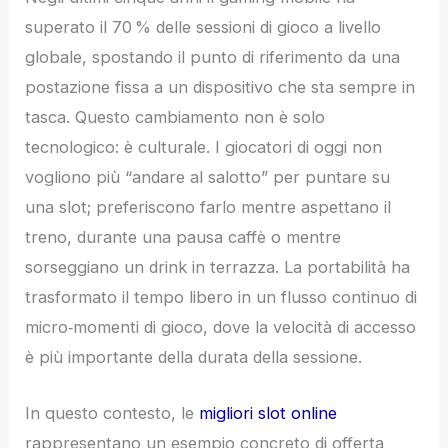
superato il 70 % delle sessioni di gioco a livello
globale, spostando il punto di riferimento da una
postazione fissa a un dispositivo che sta sempre in
tasca. Questo cambiamento non è solo
tecnologico: è culturale. I giocatori di oggi non
vogliono più “andare al salotto” per puntare su
una slot; preferiscono farlo mentre aspettano il
treno, durante una pausa caffè o mentre
sorseggiano un drink in terrazza. La portabilità ha
trasformato il tempo libero in un flusso continuo di
micro‑momenti di gioco, dove la velocità di accesso
è più importante della durata della sessione.
In questo contesto, le
migliori slot online
rappresentano un esempio concreto di offerta