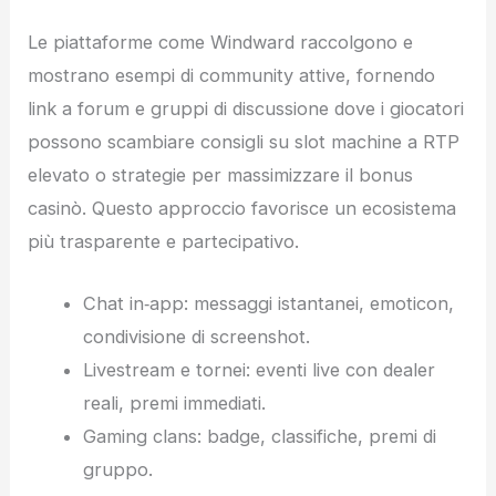
Le piattaforme come Windward raccolgono e
mostrano esempi di community attive, fornendo
link a forum e gruppi di discussione dove i giocatori
possono scambiare consigli su slot machine a RTP
elevato o strategie per massimizzare il bonus
casinò. Questo approccio favorisce un ecosistema
più trasparente e partecipativo.
Chat in‑app: messaggi istantanei, emoticon,
condivisione di screenshot.
Livestream e tornei: eventi live con dealer
reali, premi immediati.
Gaming clans: badge, classifiche, premi di
gruppo.