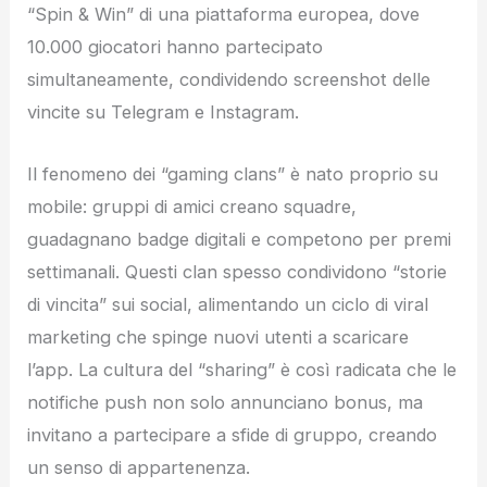
“Spin & Win” di una piattaforma europea, dove
10.000 giocatori hanno partecipato
simultaneamente, condividendo screenshot delle
vincite su Telegram e Instagram.
Il fenomeno dei “gaming clans” è nato proprio su
mobile: gruppi di amici creano squadre,
guadagnano badge digitali e competono per premi
settimanali. Questi clan spesso condividono “storie
di vincita” sui social, alimentando un ciclo di viral
marketing che spinge nuovi utenti a scaricare
l’app. La cultura del “sharing” è così radicata che le
notifiche push non solo annunciano bonus, ma
invitano a partecipare a sfide di gruppo, creando
un senso di appartenenza.