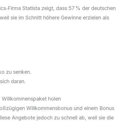
ics‑Firma Statista zeigt, dass 57 % der deutschen
weil sie im Schnitt höhere Gewinne erzielen als
ko zu senken.
sich daran.
m Willkommenspaket holen
großzügigen Willkommensbonus und einem Bonus
diese Angebote jedoch zu schnell ab, weil sie die