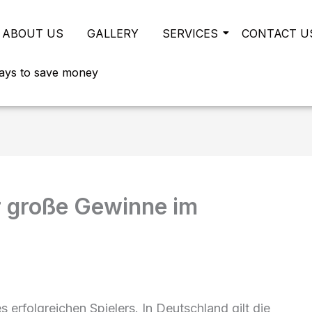
ABOUT US
GALLERY
SERVICES
CONTACT U
ays to save money
ür große Gewinne im
es erfolgreichen Spielers. In Deutschland gilt die