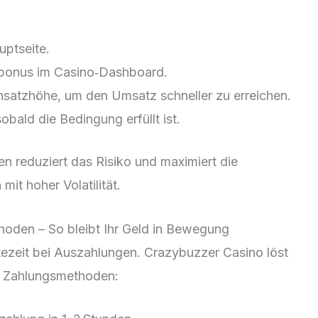
uptseite.
sbonus im Casino‑Dashboard.
Einsatzhöhe, um den Umsatz schneller zu erreichen.
obald die Bedingung erfüllt ist.
n reduziert das Risiko und maximiert die
it hoher Volatilität.
oden – So bleibt Ihr Geld in Bewegung
rtezeit bei Auszahlungen. Crazybuzzer Casino löst
n Zahlungsmethoden: