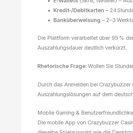
E‑Wallets
(Skrill, Neteller) – Au
Kredit‑/Debitkarten
– 24 Stunde
Banküberweisung
– 2–3 Werkta
Die Plattform verarbeitet über 95 % d
Auszahlungsdauer deutlich verkürzt.
Rhetorische Frage:
Wollen Sie Stunde
Durch das Anmelden bei Crazybuzzer Ca
Auszahlungslösungen auf dem deutsch
Mobile Gaming & Benutzerfreundlichkei
Die mobile App von Crazybuzzer Casino 
dieselbe Spielauswahl wie die Desktop‑