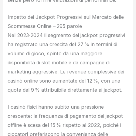
Impatto dei Jackpot Progressivi sul Mercato delle
Scommesse Online – 295 parole
Nel 2023‑2024 il segmento dei jackpot progressivi
ha registrato una crescita del 27 % in termini di
volume di gioco, spinto da una maggiore
disponibilità di slot mobile e da campagne di
marketing aggressive. Le revenue complessive dei
casinò online sono aumentate del 12 %, con una
quota del 9 % attribuibile direttamente ai jackpot.
I casinò fisici hanno subito una pressione
crescente: la frequenza di pagamento dei jackpot
offline è scesa del 15 % rispetto al 2022, poiché i
giocatori preferiscono la convenienza delle