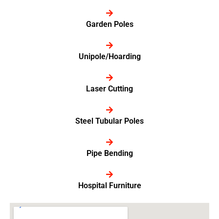
Garden Poles
Unipole/Hoarding
Laser Cutting
Steel Tubular Poles
Pipe Bending
Hospital Furniture