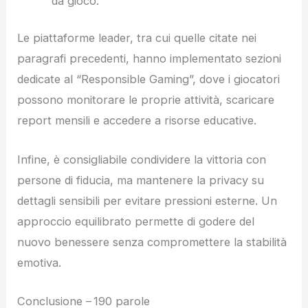
da gioco.
Le piattaforme leader, tra cui quelle citate nei
paragrafi precedenti, hanno implementato sezioni
dedicate al “Responsible Gaming”, dove i giocatori
possono monitorare le proprie attività, scaricare
report mensili e accedere a risorse educative.
Infine, è consigliabile condividere la vittoria con
persone di fiducia, ma mantenere la privacy su
dettagli sensibili per evitare pressioni esterne. Un
approccio equilibrato permette di godere del
nuovo benessere senza compromettere la stabilità
emotiva.
Conclusione – 190 parole