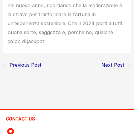
nel nuovo anno, ricordando che la moderazione è
la chiave per trasformare la fortuna in
un’esperienza sostenibile. Che il 2024 porti a tutti
buona sorte, saggezza e, perché no, qualche
colpo di jackpot!
←
Previous Post
Next Post
→
CONTACT US