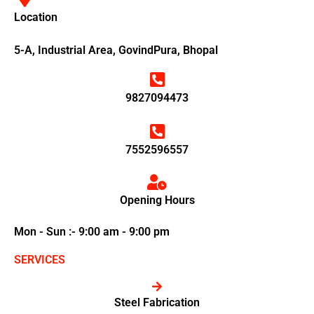
Location
5-A, Industrial Area, GovindPura, Bhopal
9827094473
7552596557
Opening Hours
Mon - Sun :- 9:00 am - 9:00 pm
SERVICES
Steel Fabrication