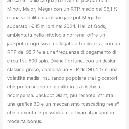
africane”, utilizza quattro livelli di jackpot (Mini,
Minor, Major, Mega) con un RTP medio del 96,1 %
e una volatilità alta; il suo jackpot Mega ha
superato i € 15 milioni nel 2024. Hall of Gods,
ambientata nella mitologia norrena, offre un
jackpot progressivo collegato a tre divinità, con un
RTP del 95,7 % e una frequenza di pagamento di
circa 1 su 500 spin. Divine Fortune, con un design
classico greco, combina un RTP del 96,4 % e una
volatilità media, risultando popolare tra i giocatori
che preferiscono un equilibrio tra rischio e
ricompensa. Jackpot Giant, più recente, sfrutta
una grafica 3D e un meccanismo “cascading reels”
che aumenta le possibilità di attivare il jackpot in
modalità bonus.