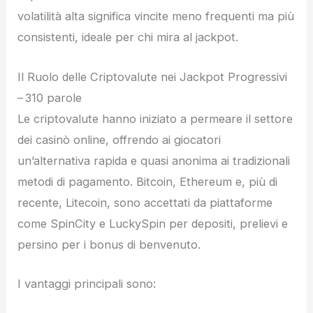
volatilità alta significa vincite meno frequenti ma più
consistenti, ideale per chi mira al jackpot.
Il Ruolo delle Criptovalute nei Jackpot Progressivi
– 310 parole
Le criptovalute hanno iniziato a permeare il settore
dei casinò online, offrendo ai giocatori
un’alternativa rapida e quasi anonima ai tradizionali
metodi di pagamento. Bitcoin, Ethereum e, più di
recente, Litecoin, sono accettati da piattaforme
come SpinCity e LuckySpin per depositi, prelievi e
persino per i bonus di benvenuto.
I vantaggi principali sono: