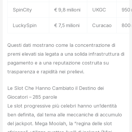
SpinCity
€ 9,8 milioni
UKGC
950 
LuckySpin
€ 7,5 milioni
Curacao
800 
Questi dati mostrano come la concentrazione di
premi elevati sia legata a una solida infrastruttura di
pagamento e a una reputazione costruita su
trasparenza e rapidità nei prelievi.
Le Slot Che Hanno Cambiato il Destino dei
Giocatori – 285 parole
Le slot progressive più celebri hanno un’identità
ben definita, dal tema alle meccaniche di accumulo
del jackpot. Mega Moolah, la “regina delle slot