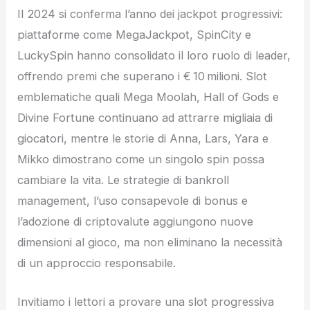
Il 2024 si conferma l’anno dei jackpot progressivi:
piattaforme come MegaJackpot, SpinCity e
LuckySpin hanno consolidato il loro ruolo di leader,
offrendo premi che superano i € 10 milioni. Slot
emblematiche quali Mega Moolah, Hall of Gods e
Divine Fortune continuano ad attrarre migliaia di
giocatori, mentre le storie di Anna, Lars, Yara e
Mikko dimostrano come un singolo spin possa
cambiare la vita. Le strategie di bankroll
management, l’uso consapevole di bonus e
l’adozione di criptovalute aggiungono nuove
dimensioni al gioco, ma non eliminano la necessità
di un approccio responsabile.
Invitiamo i lettori a provare una slot progressiva