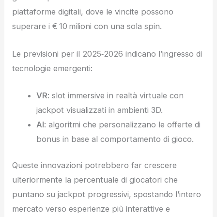
piattaforme digitali, dove le vincite possono
superare i € 10 milioni con una sola spin.
Le previsioni per il 2025‑2026 indicano l’ingresso di
tecnologie emergenti:
VR
: slot immersive in realtà virtuale con
jackpot visualizzati in ambienti 3D.
AI
: algoritmi che personalizzano le offerte di
bonus in base al comportamento di gioco.
Queste innovazioni potrebbero far crescere
ulteriormente la percentuale di giocatori che
puntano su jackpot progressivi, spostando l’intero
mercato verso esperienze più interattive e