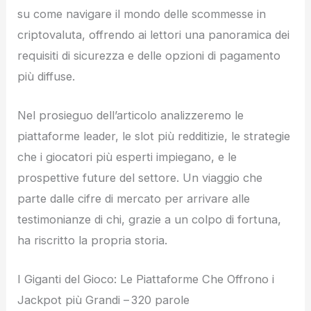
su come navigare il mondo delle scommesse in
criptovaluta, offrendo ai lettori una panoramica dei
requisiti di sicurezza e delle opzioni di pagamento
più diffuse.
Nel prosieguo dell’articolo analizzeremo le
piattaforme leader, le slot più redditizie, le strategie
che i giocatori più esperti impiegano, e le
prospettive future del settore. Un viaggio che
parte dalle cifre di mercato per arrivare alle
testimonianze di chi, grazie a un colpo di fortuna,
ha riscritto la propria storia.
I Giganti del Gioco: Le Piattaforme Che Offrono i
Jackpot più Grandi – 320 parole