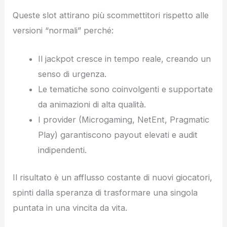
Queste slot attirano più scommettitori rispetto alle
versioni “normali” perché:
Il jackpot cresce in tempo reale, creando un
senso di urgenza.
Le tematiche sono coinvolgenti e supportate
da animazioni di alta qualità.
I provider (Microgaming, NetEnt, Pragmatic
Play) garantiscono payout elevati e audit
indipendenti.
Il risultato è un afflusso costante di nuovi giocatori,
spinti dalla speranza di trasformare una singola
puntata in una vincita da vita.