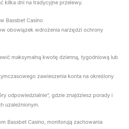
ć kilka dni na tradycyjne przelewy.
 w Bassbet Casino
rów obowiązek wdrożenia narzędzi ochrony
awić maksymalną kwotę dzienną, tygodniową lub
tymczasowego zawieszenia konta na określony
Gry odpowiedzialnie”, gdzie znajdziesz porady i
ch uzależnionym.
tym Bassbet Casino, monitorują zachowania