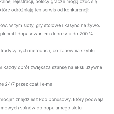
kalnej rejestracji, polscy gracze mogą czuć się
które odróżniają ten serwis od konkurencji:
w, w tym sloty, gry stołowe i kasyno na żywo.
spinami i dopasowaniem depozytu do 200 % –
 tradycyjnych metodach, co zapewnia szybki
ym każdy obrót zwiększa szansę na ekskluzywne
e 24/7 przez czat i e‑mail.
„Promocje” znajdziesz kod bonusowy, który podwaja
armowych spinów do popularnego slotu