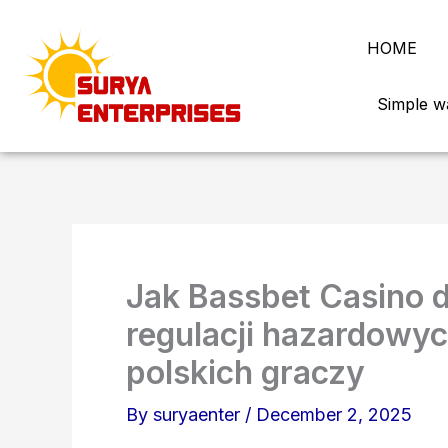
Skip
to
HOME
content
Simple w
Jak Bassbet Casino 
regulacji hazardowych
polskich graczy
By
suryaenter
/
December 2, 2025