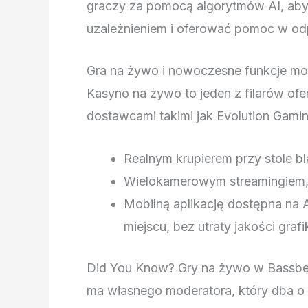
graczy za pomocą algorytmów AI, aby
uzależnieniem i oferować pomoc w o
Gra na żywo i nowoczesne funkcje mo
Kasyno na żywo to jeden z filarów ofe
dostawcami takimi jak Evolution Gamin
Realnym krupierem przy stole bla
Wielokamerowym streamingiem, k
Mobilną aplikację dostępna na 
miejscu, bez utraty jakości grafik
Did You Know? Gry na żywo w Bassbet
ma własnego moderatora, który dba o 