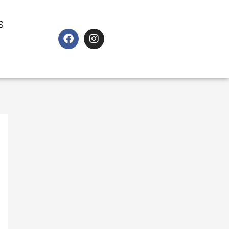
S
F
I
a
n
c
s
e
t
b
a
o
g
o
r
k
a
m