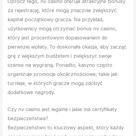
Oprócz tego, nv casino oferuje atrakcyjne bonusy
za rejestrację, które mogą znacznie zwiększyć
kapitał początkowy gracza. Na przykład,
użytkownicy mogą otrzymać bonus nv casino,
który jest procentowym dopasowaniem do
pierwszej wpłaty. To doskonała okazja, aby zacząć
grę z większym budżetem i zwiększyć swoje
szanse na wygraną. Ponadto, kasyno często
organizuje promocje okolicznościowe, takie jak
turnieje, w których gracze mogą zdobyć
dodatkowe nagrody.
Czy nv casino jest legalne i jakie ma certyfikaty
bezpieczeństwa?
Bezpieczeństwo to kluczowy aspekt, który każdy