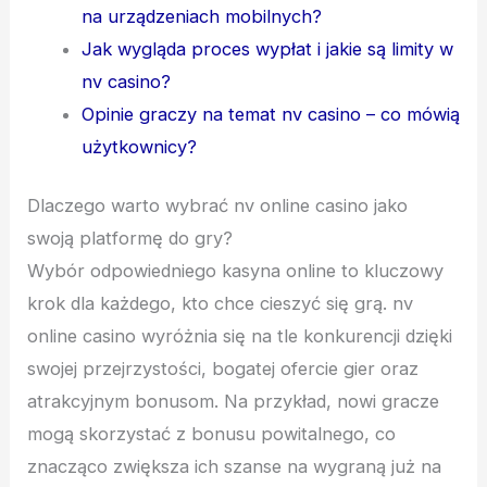
na urządzeniach mobilnych?
Jak wygląda proces wypłat i jakie są limity w
nv casino?
Opinie graczy na temat nv casino – co mówią
użytkownicy?
Dlaczego warto wybrać nv online casino jako
swoją platformę do gry?
Wybór odpowiedniego kasyna online to kluczowy
krok dla każdego, kto chce cieszyć się grą. nv
online casino wyróżnia się na tle konkurencji dzięki
swojej przejrzystości, bogatej ofercie gier oraz
atrakcyjnym bonusom. Na przykład, nowi gracze
mogą skorzystać z bonusu powitalnego, co
znacząco zwiększa ich szanse na wygraną już na