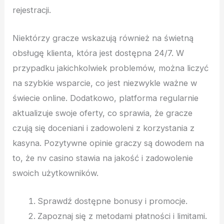
rejestracji.
Niektórzy gracze wskazują również na świetną
obsługę klienta, która jest dostępna 24/7. W
przypadku jakichkolwiek problemów, można liczyć
na szybkie wsparcie, co jest niezwykle ważne w
świecie online. Dodatkowo, platforma regularnie
aktualizuje swoje oferty, co sprawia, że gracze
czują się doceniani i zadowoleni z korzystania z
kasyna. Pozytywne opinie graczy są dowodem na
to, że nv casino stawia na jakość i zadowolenie
swoich użytkowników.
Sprawdź dostępne bonusy i promocje.
Zapoznaj się z metodami płatności i limitami.