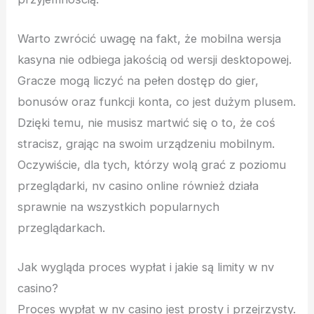
Warto zwrócić uwagę na fakt, że mobilna wersja
kasyna nie odbiega jakością od wersji desktopowej.
Gracze mogą liczyć na pełen dostęp do gier,
bonusów oraz funkcji konta, co jest dużym plusem.
Dzięki temu, nie musisz martwić się o to, że coś
stracisz, grając na swoim urządzeniu mobilnym.
Oczywiście, dla tych, którzy wolą grać z poziomu
przeglądarki, nv casino online również działa
sprawnie na wszystkich popularnych
przeglądarkach.
Jak wygląda proces wypłat i jakie są limity w nv
casino?
Proces wypłat w nv casino jest prosty i przejrzysty.