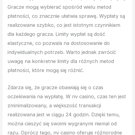
Gracze mogą wybierać spośród wielu metod
płatności, co znacznie ułatwia sprawę. Wypłaty są
realizowane szybko, co jest istotnym czynnikiem
dla każdego gracza. Limity wypłat są dość
elastyczne, co pozwala na dostosowanie do
indywidualnych potrzeb. Warto jednak zwrócić
uwagę na konkretne limity dla różnych metod
płatności, które mogą się różnić.
Zdarza się, że gracze obawiają się o czas
oczekiwania na wypłatę. W nv casino, czas ten jest
zminimalizowany, a większość transakcji
realizowana jest w ciągu 24 godzin. Dzięki temu,
można cieszyć się swoimi wygranymi niemal od
razu. Oprócz tego, nv casino oferuje różnorodne