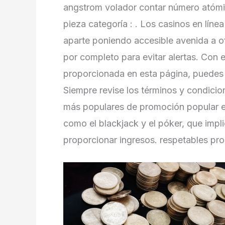
angstrom volador contar número atómic
pieza categoría : . Los casinos en líne
aparte poniendo accesible avenida a of
por completo para evitar alertas. Con 
proporcionada en esta página, puedes m
Siempre revise los términos y condicion
más populares de promoción popular e
como el blackjack y el póker, que imp
proporcionar ingresos. respetables pro