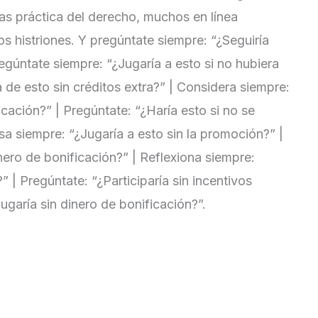
as práctica del derecho, muchos en línea
 histriones. Y pregúntate siempre: “¿Seguiría
egúntate siempre: “¿Jugaría a esto si no hubiera
 de esto sin créditos extra?” | Considera siempre:
cación?” | Pregúntate: “¿Haría esto si no se
a siempre: “¿Jugaría a esto sin la promoción?” |
inero de bonificación?” | Reflexiona siempre:
” | Pregúntate: “¿Participaría sin incentivos
ugaría sin dinero de bonificación?”.