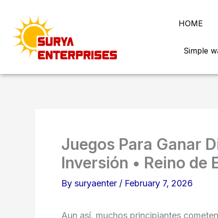
Skip
to
HOME
content
Simple w
Juegos Para Ganar Di
Inversión • Reino de
By
suryaenter
/
February 7, 2026
Aun así, muchos principiantes cometen