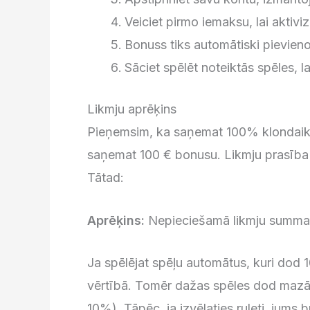
Veiciet pirmo iemaksu, lai aktiv
Bonuss tiks automātiski pievien
Sāciet spēlēt noteiktās spēles, la
Likmju aprēķins
Pieņemsim, ka saņemat 100% klondaika
saņemat 100 € bonusu. Likmju prasība p
Tātad:
Aprēķins:
Nepieciešamā likmju summa 
Ja spēlējat spēļu automātus, kuri dod 
vērtībā. Tomēr dažas spēles dod mazāk
10%). Tāpēc, ja izvēlaties ruleti, jums 