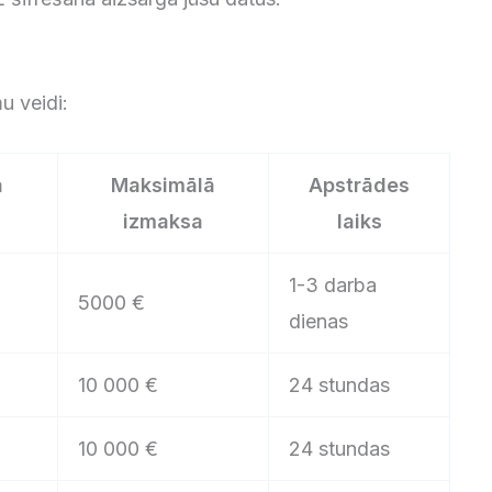
u veidi:
ā
Maksimālā
Apstrādes
izmaksa
laiks
1-3 darba
5000 €
dienas
10 000 €
24 stundas
10 000 €
24 stundas