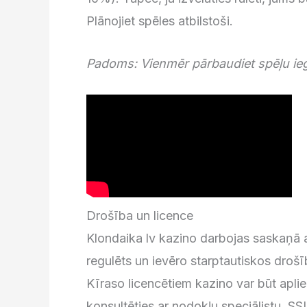
Plānojiet spēles atbilstoši.
Padoms: Vienmēr pārbaudiet spēļu ie
Drošība un licence
Klondaika lv kazino darbojas saskaņā a
regulēts un ievēro starptautiskos droš
Kīraso licencētiem kazino var būt aplie
konsultēties ar nodokļu speciālistu. SS