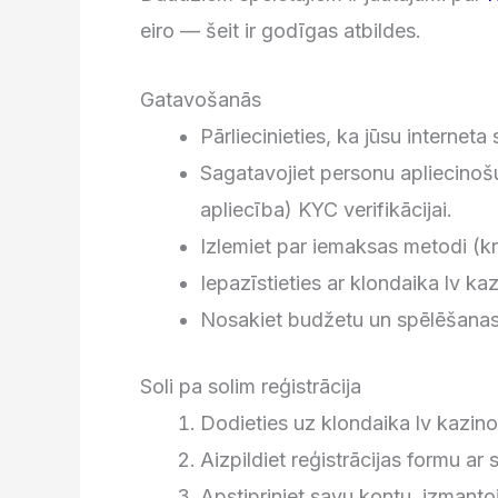
eiro — šeit ir godīgas atbildes.
Gatavošanās
Pārliecinieties, ka jūsu interneta 
Sagatavojiet personu apliecinoš
apliecība) KYC verifikācijai.
Izlemiet par iemaksas metodi (k
Iepazīstieties ar klondaika lv 
Nosakiet budžetu un spēlēšanas 
Soli pa solim reģistrācija
Dodieties uz klondaika lv kazino
Aizpildiet reģistrācijas formu ar
Apstipriniet savu kontu, izmantoj