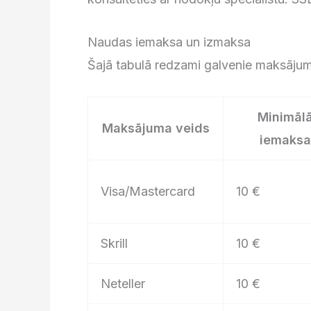
Naudas iemaksa un izmaksa
Šajā tabulā redzami galvenie maksājum
Minimāl
Maksājuma veids
iemaksa
Visa/Mastercard
10 €
Skrill
10 €
Neteller
10 €