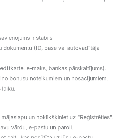
savienojums ir stabils.
u dokumentu (ID, pase vai autovadītāja
redītkarte, e-maks, bankas pārskaitījums).
kazino bonusu noteikumiem un nosacījumiem.
laiku.
 mājaslapu un noklikšķiniet uz “Reģistrēties”.
 savu vārdu, e-pastu un paroli.
ot saiti, kas nosūtīta uz jūsu e-pastu.