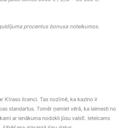
guldījuma procentus bonusa noteikumos.
r Kīraso licenci. Tas nozīmē, ka kazino ir
ības standartus. Tomēr ņemiet vērā, ka laimesti no
kami ar ienākuma nodokli jūsu valstī. Ieteicams
L šifrēšana aizsargā jūsu datus.