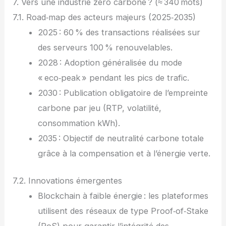
7. Vers une industrie zéro carbone ? (≈ 340 mots)
7.1. Road‑map des acteurs majeurs (2025‑2035)
2025 : 60 % des transactions réalisées sur
des serveurs 100 % renouvelables.
2028 : Adoption généralisée du mode
« eco‑peak » pendant les pics de trafic.
2030 : Publication obligatoire de l’empreinte
carbone par jeu (RTP, volatilité,
consommation kWh).
2035 : Objectif de neutralité carbone totale
grâce à la compensation et à l’énergie verte.
7.2. Innovations émergentes
Blockchain à faible énergie : les plateformes
utilisent des réseaux de type Proof‑of‑Stake