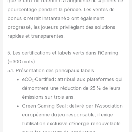
que le taux de rétention a augmenté de 4 points de
pourcentage pendant la période. Les ventes de
bonus « retrait instantané » ont également
progressé, les joueurs privilégiant des solutions
rapides et transparentes.
5. Les certifications et labels verts dans l’iGaming
(≈ 300 mots)
5.1. Présentation des principaux labels
eCO₂‑Certified : attribué aux plateformes qui
démontrent une réduction de 25 % de leurs
émissions sur trois ans.
Green Gaming Seal : délivré par l’Association
européenne du jeu responsable, il exige
l’utilisation exclusive d’énergie renouvelable