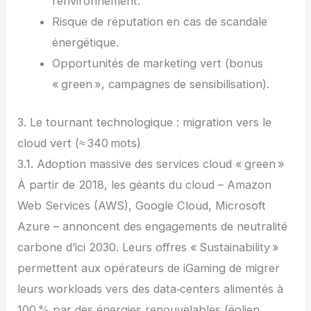
l’environnement.
Risque de réputation en cas de scandale
énergétique.
Opportunités de marketing vert (bonus
« green », campagnes de sensibilisation).
3. Le tournant technologique : migration vers le
cloud vert (≈ 340 mots)
3.1. Adoption massive des services cloud « green »
À partir de 2018, les géants du cloud – Amazon
Web Services (AWS), Google Cloud, Microsoft
Azure – annoncent des engagements de neutralité
carbone d’ici 2030. Leurs offres « Sustainability »
permettent aux opérateurs de iGaming de migrer
leurs workloads vers des data‑centers alimentés à
100 % par des énergies renouvelables (éolien,