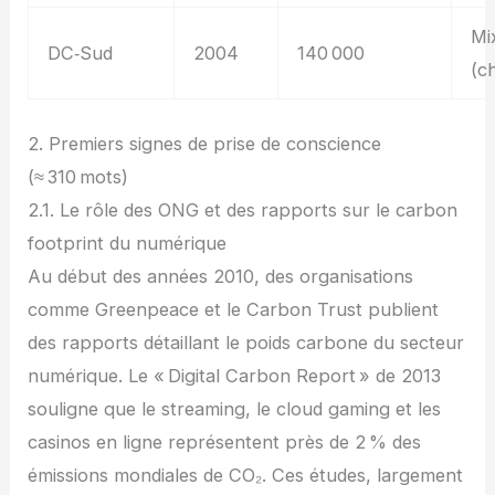
Mi
DC‑Sud
2004
140 000
(c
2. Premiers signes de prise de conscience
(≈ 310 mots)
2.1. Le rôle des ONG et des rapports sur le carbon
footprint du numérique
Au début des années 2010, des organisations
comme Greenpeace et le Carbon Trust publient
des rapports détaillant le poids carbone du secteur
numérique. Le « Digital Carbon Report » de 2013
souligne que le streaming, le cloud gaming et les
casinos en ligne représentent près de 2 % des
émissions mondiales de CO₂. Ces études, largement