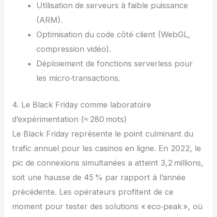
Utilisation de serveurs à faible puissance
(ARM).
Optimisation du code côté client (WebGL,
compression vidéo).
Déploiement de fonctions serverless pour
les micro‑transactions.
4. Le Black Friday comme laboratoire
d’expérimentation (≈ 280 mots)
Le Black Friday représente le point culminant du
trafic annuel pour les casinos en ligne. En 2022, le
pic de connexions simultanées a atteint 3,2 millions,
soit une hausse de 45 % par rapport à l’année
précédente. Les opérateurs profitent de ce
moment pour tester des solutions « eco‑peak », où