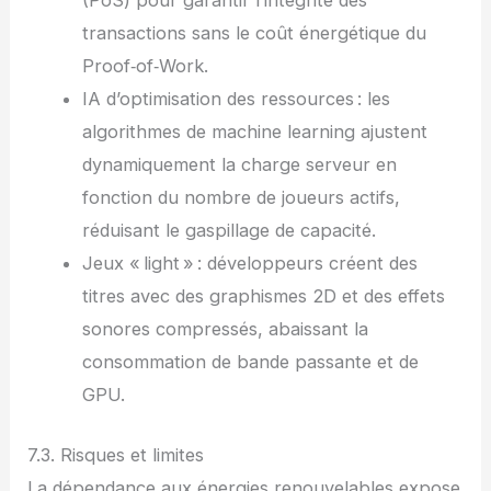
(PoS) pour garantir l’intégrité des
transactions sans le coût énergétique du
Proof‑of‑Work.
IA d’optimisation des ressources : les
algorithmes de machine learning ajustent
dynamiquement la charge serveur en
fonction du nombre de joueurs actifs,
réduisant le gaspillage de capacité.
Jeux « light » : développeurs créent des
titres avec des graphismes 2D et des effets
sonores compressés, abaissant la
consommation de bande passante et de
GPU.
7.3. Risques et limites
La dépendance aux énergies renouvelables expose