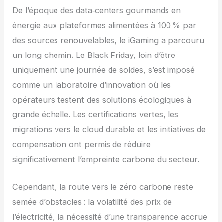
De l’époque des data‑centers gourmands en
énergie aux plateformes alimentées à 100 % par
des sources renouvelables, le iGaming a parcouru
un long chemin. Le Black Friday, loin d’être
uniquement une journée de soldes, s’est imposé
comme un laboratoire d’innovation où les
opérateurs testent des solutions écologiques à
grande échelle. Les certifications vertes, les
migrations vers le cloud durable et les initiatives de
compensation ont permis de réduire
significativement l’empreinte carbone du secteur.
Cependant, la route vers le zéro carbone reste
semée d’obstacles : la volatilité des prix de
l’électricité, la nécessité d’une transparence accrue