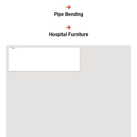
Pipe Bending
Hospital Furniture