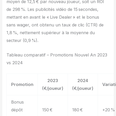
moyen de 12,5 € par nouveau joueur, soit un ROI
de 298 %. Les publicités vidéo de 15 secondes,
mettant en avant le « Live Dealer » et le bonus
sans wager, ont obtenu un taux de clic (CTR) de
1,8 %, nettement supérieur à la moyenne du
secteur (0,9 %).
Tableau comparatif – Promotions Nouvel An 2023
vs 2024
2023
2024
Promotion
Variat
(€/joueur)
(€/joueur)
Bonus
dépôt
150 €
180 €
+20 %