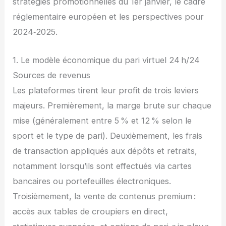
stratégies promotionnelles du 1er janvier, le cadre
réglementaire européen et les perspectives pour
2024‑2025.
1. Le modèle économique du pari virtuel 24 h/24
Sources de revenus
Les plateformes tirent leur profit de trois leviers
majeurs. Premièrement, la marge brute sur chaque
mise (généralement entre 5 % et 12 % selon le
sport et le type de pari). Deuxièmement, les frais
de transaction appliqués aux dépôts et retraits,
notamment lorsqu’ils sont effectués via cartes
bancaires ou portefeuilles électroniques.
Troisièmement, la vente de contenus premium :
accès aux tables de croupiers en direct,