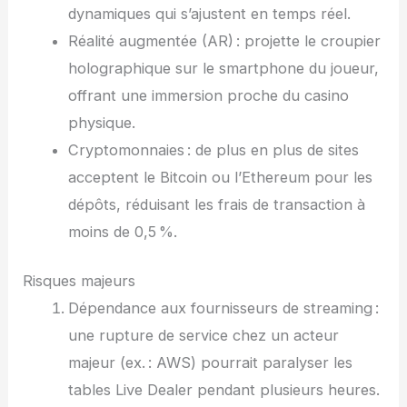
dynamiques qui s’ajustent en temps réel.
Réalité augmentée (AR) : projette le croupier
holographique sur le smartphone du joueur,
offrant une immersion proche du casino
physique.
Cryptomonnaies : de plus en plus de sites
acceptent le Bitcoin ou l’Ethereum pour les
dépôts, réduisant les frais de transaction à
moins de 0,5 %.
Risques majeurs
Dépendance aux fournisseurs de streaming :
une rupture de service chez un acteur
majeur (ex. : AWS) pourrait paralyser les
tables Live Dealer pendant plusieurs heures.