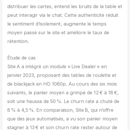
distribuer les cartes, entend les bruits de la table et
peut interagir via le chat. Cette authenticité réduit
le sentiment d’isolement, augmente le temps
moyen passé sur le site et améliore le taux de
rétention.
Étude de cas
Site A a intégré un module « Live Dealer » en
janvier 2023, proposant des tables de roulette et
de blackjack en HD 1080p. Au cours des six mois
suivants, le panier moyen a grimpé de 12 € à 18 €,
soit une hausse de 50 %. Le churn rate a chuté de
8 % à 4,5 %. En comparaison, Site B, qui n’offre
que des jeux automatisés, a vu son panier moyen
stagner à 13 € et son churn rate rester autour de