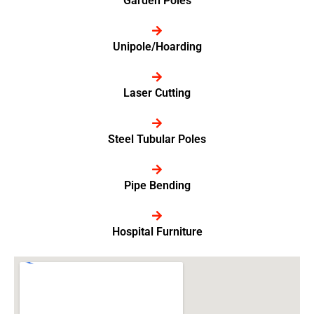
Garden Poles
Unipole/Hoarding
Laser Cutting
Steel Tubular Poles
Pipe Bending
Hospital Furniture