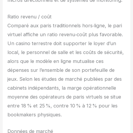
Ratio revenu / coût
Comparé aux paris traditionnels hors‑ligne, le pari
virtuel affiche un ratio revenu‑coût plus favorable.
Un casino terrestre doit supporter le loyer d’un
local, le personnel de salle et les coûts de sécurité,
alors que le modèle en ligne mutualise ces
dépenses sur l’ensemble de son portefeuille de
jeux. Selon les études de marché publiées par des
cabinets indépendants, la marge opérationnelle
moyenne des opérateurs de paris virtuels se situe
entre 18 % et 25 %, contre 10 % à 12 % pour les
bookmakers physiques.
Données de marché