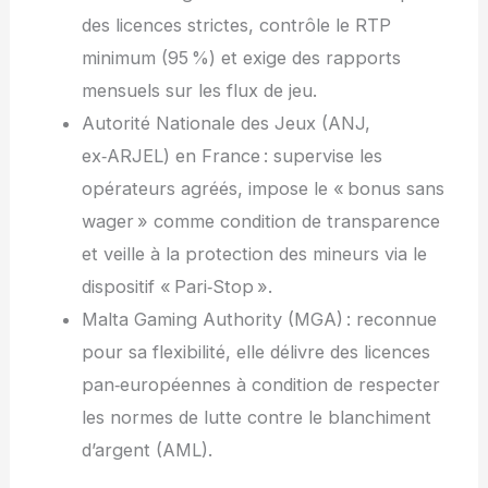
des licences strictes, contrôle le RTP
minimum (95 %) et exige des rapports
mensuels sur les flux de jeu.
Autorité Nationale des Jeux (ANJ,
ex‑ARJEL) en France : supervise les
opérateurs agréés, impose le « bonus sans
wager » comme condition de transparence
et veille à la protection des mineurs via le
dispositif « Pari‑Stop ».
Malta Gaming Authority (MGA) : reconnue
pour sa flexibilité, elle délivre des licences
pan‑européennes à condition de respecter
les normes de lutte contre le blanchiment
d’argent (AML).