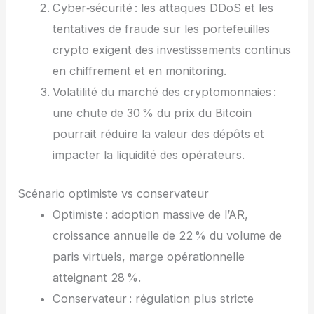
Cyber‑sécurité : les attaques DDoS et les
tentatives de fraude sur les portefeuilles
crypto exigent des investissements continus
en chiffrement et en monitoring.
Volatilité du marché des cryptomonnaies :
une chute de 30 % du prix du Bitcoin
pourrait réduire la valeur des dépôts et
impacter la liquidité des opérateurs.
Scénario optimiste vs conservateur
Optimiste : adoption massive de l’AR,
croissance annuelle de 22 % du volume de
paris virtuels, marge opérationnelle
atteignant 28 %.
Conservateur : régulation plus stricte