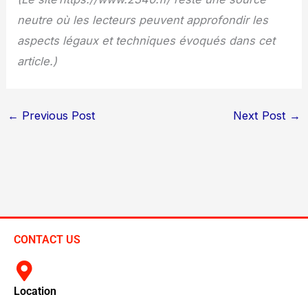
neutre où les lecteurs peuvent approfondir les
aspects légaux et techniques évoqués dans cet
article.)
←
Previous Post
Next Post
→
CONTACT US
Location