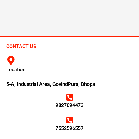
CONTACT US
Location
5-A, Industrial Area, GovindPura, Bhopal
9827094473
7552596557