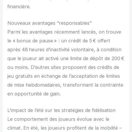
financière.
Nouveaux avantages “responsables”
Parmi les avantages récemment lancés, on trouve
le « bonus de pause » : un crédit de 5 € offert
après 48 heures d’inactivité volontaire, à condition
que le joueur ait activé une limite de dépôt de 200 €
ou moins. D’autres sites proposent des crédits de
jeu gratuits en échange de l’acceptation de limites
de mise hebdomadaires, transformant la contrainte
en opportunité de gain.
L’impact de l’été sur les stratégies de fidélisation
Le comportement des joueurs évolue avec le
climat. En été, les joueurs profitent de la mobilité –