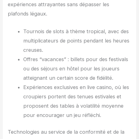
expériences attrayantes sans dépasser les
plafonds légaux.
Tournois de slots à thème tropical, avec des
multiplicateurs de points pendant les heures
creuses.
Offres “vacances” : billets pour des festivals
ou des séjours en hôtel pour les joueurs
atteignant un certain score de fidélité.
Expériences exclusives en live casino, où les
croupiers portent des tenues estivales et
proposent des tables à volatilité moyenne
pour encourager un jeu réfléchi.
Technologies au service de la conformité et de la