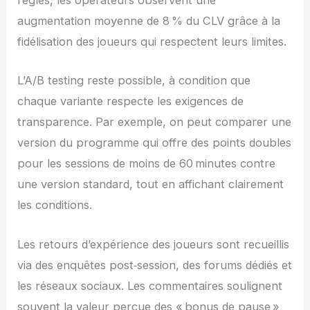
règles, les opérateurs observent une
augmentation moyenne de 8 % du CLV grâce à la
fidélisation des joueurs qui respectent leurs limites.
L’A/B testing reste possible, à condition que
chaque variante respecte les exigences de
transparence. Par exemple, on peut comparer une
version du programme qui offre des points doubles
pour les sessions de moins de 60 minutes contre
une version standard, tout en affichant clairement
les conditions.
Les retours d’expérience des joueurs sont recueillis
via des enquêtes post‑session, des forums dédiés et
les réseaux sociaux. Les commentaires soulignent
souvent la valeur perçue des « bonus de pause »