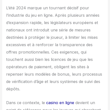
L’été 2024 marque un tournant décisif pour
l’industrie du jeu en ligne. Après plusieurs années
d’expansion rapide, les législateurs européens et
nationaux ont introduit une série de mesures
destinées à protéger le joueur, à limiter les mises
excessives et à renforcer la transparence des
offres promotionnelles. Ces exigences, qui
touchent aussi bien les licences de jeu que les
opérateurs de paiement, obligent les sites à
repenser leurs modèles de bonus, leurs processus
de vérification d’âge et leurs systèmes de suivi des
dépôts.
Dans ce contexte, le
casino en ligne
devient un
point de référence pour les joueurs qui cherchent