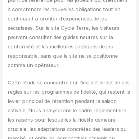
à comprendre les nouvelles obligations tout en
continuant à profiter d’expériences de jeu
sécurisées. Sur le site Cycle Terre, les visiteurs
peuvent consulter des guides neutres sur la
conformité et les meilleures pratiques de jeu
responsable, sans que le site ne se positionne
comme un opérateur.
Cette étude se concentre sur l’impact direct de ces
règles sur les programmes de fidélité, qui restent le
levier principal de rétention pendant la saison
estivale. Nous analyserons le cadre réglementaire,
les raisons pour lesquelles la fidélité demeure
cruciale, les adaptations concrètes des leaders du
marché, et enfin les perspectives d’avenir où