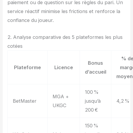
paiement ou de question sur les règles du pari. Un
service réactif minimise les frictions et renforce la
confiance du joueur.
2. Analyse comparative des 5 plateformes les plus
cotées
% d
Bonus
Plateforme
Licence
marg
d’accueil
moyen
100 %
MGA +
BetMaster
jusqu’à
4,2 %
UKGC
200 €
150 %