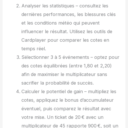
Analyser les statistiques – consultez les
dernières performances, les blessures clés
et les conditions météo qui peuvent
influencer le résultat. Utilisez les outils de
Cardplayer pour comparer les cotes en
temps réel.
Sélectionner 3 à 5 événements – optez pour
des cotes équilibrées (entre 1,80 et 2,20)
afin de maximiser le multiplicateur sans
sacrifier la probabilité de succès.
Calculer le potentiel de gain – multipliez les
cotes, appliquez le bonus d’accumulateur
éventuel, puis comparez le résultat avec
votre mise. Un ticket de 20 € avec un
multiplicateur de 45 rapporte 900 €, soit un