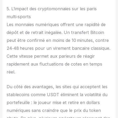
5. L’impact des cryptomonnaies sur les paris
multi‑sports
Les monnaies numériques offrent une rapidité de
dépôt et de retrait inégalée. Un transfert Bitcoin
peut être confirmé en moins de 10 minutes, contre
24‑48 heures pour un virement bancaire classique.
Cette vitesse permet aux parieurs de réagir
rapidement aux fluctuations de cotes en temps
réel.
Du côté des avantages, les sites qui acceptent les
stablecoins comme USDT éliminent la volatilité du
portefeuille : le joueur mise et retire en dollars
numériques sans craindre que le prix du token