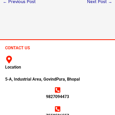
←
Previous Post
Next Post
→
CONTACT US
Location
5-A, Industrial Area, GovindPura, Bhopal
9827094473