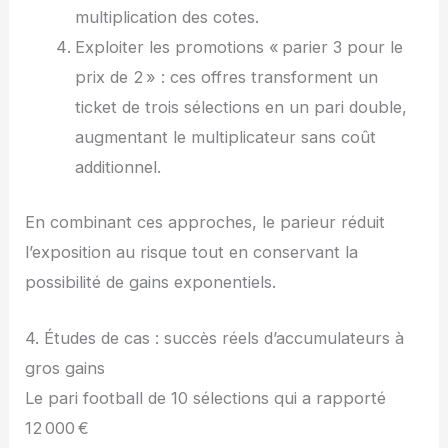
multiplication des cotes.
Exploiter les promotions « parier 3 pour le
prix de 2 » : ces offres transforment un
ticket de trois sélections en un pari double,
augmentant le multiplicateur sans coût
additionnel.
En combinant ces approches, le parieur réduit
l’exposition au risque tout en conservant la
possibilité de gains exponentiels.
4. Études de cas : succès réels d’accumulateurs à
gros gains
Le pari football de 10 sélections qui a rapporté
12 000 €