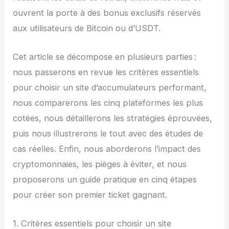
ouvrent la porte à des bonus exclusifs réservés
aux utilisateurs de Bitcoin ou d’USDT.
Cet article se décompose en plusieurs parties :
nous passerons en revue les critères essentiels
pour choisir un site d’accumulateurs performant,
nous comparerons les cinq plateformes les plus
cotées, nous détaillerons les stratégies éprouvées,
puis nous illustrerons le tout avec des études de
cas réelles. Enfin, nous aborderons l’impact des
cryptomonnaies, les pièges à éviter, et nous
proposerons un guide pratique en cinq étapes
pour créer son premier ticket gagnant.
1. Critères essentiels pour choisir un site