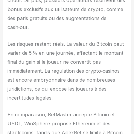
chute. De plus, plusieurs opérateurs réservent des
bonus exclusifs aux utilisateurs de crypto, comme
des paris gratuits ou des augmentations de
cash‑out.
Les risques restent réels. La valeur du Bitcoin peut
varier de 5 % en une journée, affectant le montant
final du gain si le joueur ne convertit pas
immédiatement. La régulation des crypto‑casinos
est encore embryonnaire dans de nombreuses
juridictions, ce qui expose les joueurs à des
incertitudes légales.
En comparaison, BetMaster accepte Bitcoin et
USDT, WinSphere propose Ethereum et des
stablecoins, tandis que ApexBet se limite à Bitcoin.