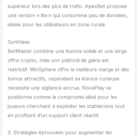
supérieur lors des pics de trafic. ApexBet propose
une version « lite » qui consomme peu de données,
idéale pour les utilisateurs en zone rurale.
Synthèse
BetMaster combine une licence solide et une large
offre crypto, mais son plafond de gains est
restrictif. WinSphere offre la meilleure marge et des
bonus attractifs, cependant sa licence curieuse
nécessite une vigilance accrue. NovaPlay se
positionne comme le compromis idéal pour les
joueurs cherchant à exploiter les stablecoins tout
en profitant d’un support client réactif.
3. Stratégies éprouvées pour augmenter les