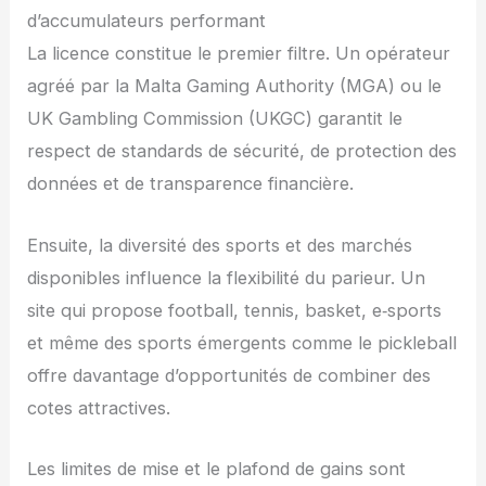
d’accumulateurs performant
La licence constitue le premier filtre. Un opérateur
agréé par la Malta Gaming Authority (MGA) ou le
UK Gambling Commission (UKGC) garantit le
respect de standards de sécurité, de protection des
données et de transparence financière.
Ensuite, la diversité des sports et des marchés
disponibles influence la flexibilité du parieur. Un
site qui propose football, tennis, basket, e‑sports
et même des sports émergents comme le pickleball
offre davantage d’opportunités de combiner des
cotes attractives.
Les limites de mise et le plafond de gains sont