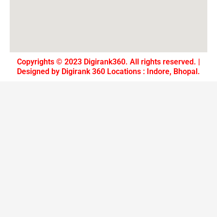
Copyrights © 2023 Digirank360. All rights reserved. |
Designed by Digirank 360 Locations : Indore, Bhopal.