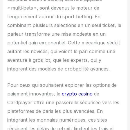
« multi‑bets », sont devenus le moteur de
l’engouement autour du sport‑betting. En
combinant plusieurs sélections en un seul ticket, le
parieur transforme une mise modeste en un
potentiel gain exponentiel. Cette mécanique séduit
autant les novices, qui voient le pari comme une
aventure à gros lot, que les experts, qui y
intègrent des modèles de probabilité avancés.
Pour ceux qui souhaitent explorer les options de
paiement innovantes, le
crypto casino
de
Cardplayer offre une passerelle sécurisée vers les
plateformes de paris les plus avancées. En
intégrant les monnaies numériques, ces sites
réduisent les délais de retrait, limitent les frais et