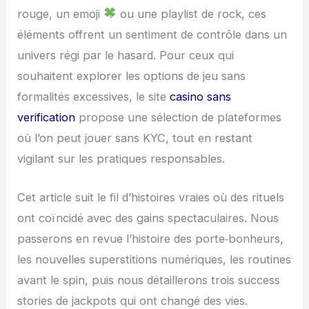
rouge, un emoji
ou une playlist de rock, ces
éléments offrent un sentiment de contrôle dans un
univers régi par le hasard. Pour ceux qui
souhaitent explorer les options de jeu sans
formalités excessives, le site
casino sans
verification
propose une sélection de plateformes
où l’on peut jouer sans KYC, tout en restant
vigilant sur les pratiques responsables.
Cet article suit le fil d’histoires vraies où des rituels
ont coïncidé avec des gains spectaculaires. Nous
passerons en revue l’histoire des porte‑bonheurs,
les nouvelles superstitions numériques, les routines
avant le spin, puis nous détaillerons trois success
stories de jackpots qui ont changé des vies.