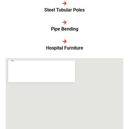
Steel Tubular Poles
Pipe Bending
Hospital Furniture