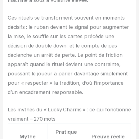
machine à sous à volatilité élevée.
Ces rituels se transforment souvent en moments
décisifs : le ruban devient le signal pour augmenter
la mise, le souffle sur les cartes précède une
décision de double down, et le compte de pas
déclenche un arrêt de perte. Le point de friction
apparaît quand le rituel devient une contrainte,
poussant le joueur à parier davantage simplement
pour « respecter » la tradition, d’où l’importance
d’un encadrement responsable.
Les mythes du « Lucky Charms » : ce qui fonctionne
vraiment – 270 mots
Pratique
Mythe
Preuve réelle