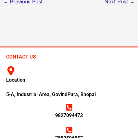
←
Previous Post
Next Post
→
CONTACT US
Location
5-A, Industrial Area, GovindPura, Bhopal
9827094473