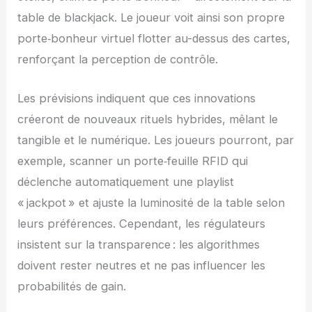
table de blackjack. Le joueur voit ainsi son propre
porte‑bonheur virtuel flotter au-dessus des cartes,
renforçant la perception de contrôle.
Les prévisions indiquent que ces innovations
créeront de nouveaux rituels hybrides, mêlant le
tangible et le numérique. Les joueurs pourront, par
exemple, scanner un porte‑feuille RFID qui
déclenche automatiquement une playlist
« jackpot » et ajuste la luminosité de la table selon
leurs préférences. Cependant, les régulateurs
insistent sur la transparence : les algorithmes
doivent rester neutres et ne pas influencer les
probabilités de gain.