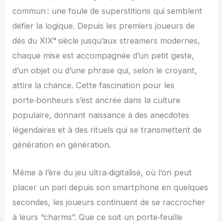
commun : une foule de superstitions qui semblent
défier la logique. Depuis les premiers joueurs de
dés du XIXᵉ siècle jusqu’aux streamers modernes,
chaque mise est accompagnée d’un petit geste,
d’un objet ou d’une phrase qui, selon le croyant,
attire la chance. Cette fascination pour les
porte‑bonheurs s’est ancrée dans la culture
populaire, donnant naissance à des anecdotes
légendaires et à des rituels qui se transmettent de
génération en génération.
Même à l’ère du jeu ultra‑digitalisé, où l’on peut
placer un pari depuis son smartphone en quelques
secondes, les joueurs continuent de se raccrocher
à leurs “charms”. Que ce soit un porte‑feuille