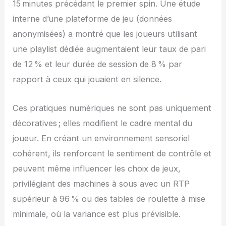
15 minutes précédant le premier spin. Une étude
interne d’une plateforme de jeu (données
anonymisées) a montré que les joueurs utilisant
une playlist dédiée augmentaient leur taux de pari
de 12 % et leur durée de session de 8 % par
rapport à ceux qui jouaient en silence.
Ces pratiques numériques ne sont pas uniquement
décoratives ; elles modifient le cadre mental du
joueur. En créant un environnement sensoriel
cohérent, ils renforcent le sentiment de contrôle et
peuvent même influencer les choix de jeux,
privilégiant des machines à sous avec un RTP
supérieur à 96 % ou des tables de roulette à mise
minimale, où la variance est plus prévisible.