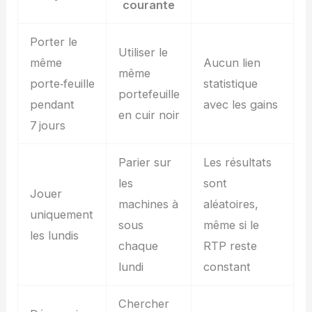
courante
Porter le
Utiliser le
même
Aucun lien
même
porte‑feuille
statistique
portefeuille
pendant
avec les gains
en cuir noir
7 jours
Parier sur
Les résultats
les
sont
Jouer
machines à
aléatoires,
uniquement
sous
même si le
les lundis
chaque
RTP reste
lundi
constant
Chercher