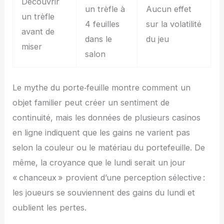
Découvrir
un trèfle à
Aucun effet
un trèfle
4 feuilles
sur la volatilité
avant de
dans le
du jeu
miser
salon
Le mythe du porte‑feuille montre comment un
objet familier peut créer un sentiment de
continuité, mais les données de plusieurs casinos
en ligne indiquent que les gains ne varient pas
selon la couleur ou le matériau du portefeuille. De
même, la croyance que le lundi serait un jour
« chanceux » provient d’une perception sélective :
les joueurs se souviennent des gains du lundi et
oublient les pertes.