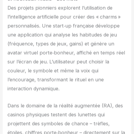
Des projets pionniers explorent l’utilisation de
l’intelligence artificielle pour créer des « charms »
personnalisés. Une start‑up française développe
une application qui analyse les habitudes de jeu
(fréquence, types de jeux, gains) et génère un
avatar virtuel porte‑bonheur, affiché en temps réel
sur l’écran de jeu. L’utilisateur peut choisir la
couleur, le symbole et même la voix qui
l’encourage, transformant le rituel en une
interaction dynamique.
Dans le domaine de la réalité augmentée (RA), des
casinos physiques testent des lunettes qui
projettent des symboles de chance – trèfles,
étoiles, chiffres porte‑bonheur – directement sur la