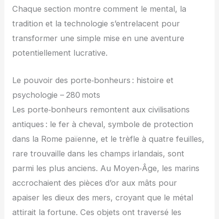
Chaque section montre comment le mental, la
tradition et la technologie s’entrelacent pour
transformer une simple mise en une aventure
potentiellement lucrative.
Le pouvoir des porte‑bonheurs : histoire et
psychologie – 280 mots
Les porte‑bonheurs remontent aux civilisations
antiques : le fer à cheval, symbole de protection
dans la Rome païenne, et le trèfle à quatre feuilles,
rare trouvaille dans les champs irlandais, sont
parmi les plus anciens. Au Moyen‑Âge, les marins
accrochaient des pièces d’or aux mâts pour
apaiser les dieux des mers, croyant que le métal
attirait la fortune. Ces objets ont traversé les