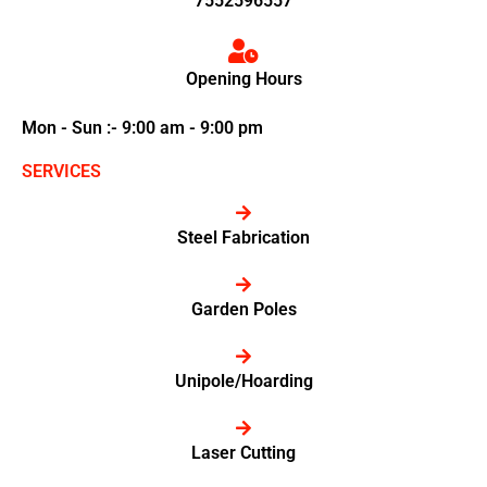
7552596557
Opening Hours
Mon - Sun :- 9:00 am - 9:00 pm
SERVICES
Steel Fabrication
Garden Poles
Unipole/Hoarding
Laser Cutting