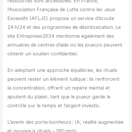
ressources sont accessibles. En France,
l’Association Française de Lutte contre les Jeux
Excessifs (AFLJE) propose un service d’écoute
24 h/24 et des programmes de désintoxication. Le
site Entreprises2024 mentionne également des
annuaires de centres d’aide où les joueurs peuvent
obtenir un soutien confidentiel.
En adoptant une approche équilibrée, les rituels
peuvent rester un élément ludique : ils renforcent
la concentration, offrent un repère mental et
ajoutent du plaisir, tant que le joueur garde le
contrôle sur le temps et l’argent investis.
L’avenir des porte‑bonheurs : IA, réalité augmentée
et nouveaux rituels – 260 mots