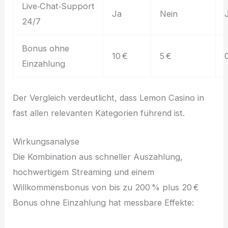
Live‑Chat‑Support
Ja
Nein
24/7
Bonus ohne
10 €
5 €
Einzahlung
Der Vergleich verdeutlicht, dass Lemon Casino in
fast allen relevanten Kategorien führend ist.
Wirkungsanalyse
Die Kombination aus schneller Auszahlung,
hochwertigem Streaming und einem
Willkommensbonus von bis zu 200 % plus 20 €
Bonus ohne Einzahlung hat messbare Effekte: