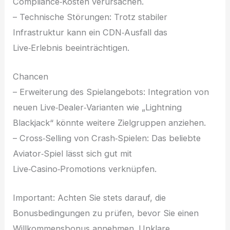
Compliance‑Kosten verursachen.
– Technische Störungen: Trotz stabiler
Infrastruktur kann ein CDN‑Ausfall das
Live‑Erlebnis beeinträchtigen.
Chancen
– Erweiterung des Spielangebots: Integration von
neuen Live‑Dealer‑Varianten wie „Lightning
Blackjack“ könnte weitere Zielgruppen anziehen.
– Cross‑Selling von Crash‑Spielen: Das beliebte
Aviator‑Spiel lässt sich gut mit
Live‑Casino‑Promotions verknüpfen.
Important: Achten Sie stets darauf, die
Bonusbedingungen zu prüfen, bevor Sie einen
Willkommensbonus annehmen. Unklare