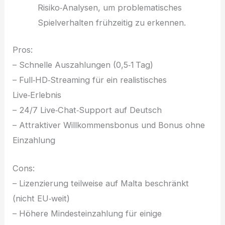
Risiko‑Analysen, um problematisches
Spielverhalten frühzeitig zu erkennen.
Pros:
– Schnelle Auszahlungen (0,5‑1 Tag)
– Full‑HD‑Streaming für ein realistisches
Live‑Erlebnis
– 24/7 Live‑Chat‑Support auf Deutsch
– Attraktiver Willkommensbonus und Bonus ohne
Einzahlung
Cons:
– Lizenzierung teilweise auf Malta beschränkt
(nicht EU‑weit)
– Höhere Mindesteinzahlung für einige