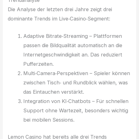
Die Analyse der letzten drei Jahre zeigt drei
dominante Trends im Live‑Casino‑Segment:
Adaptive Bitrate‑Streaming – Plattformen
passen die Bildqualität automatisch an die
Internetgeschwindigkeit an. Das reduziert
Pufferzeiten.
Multi‑Camera‑Perspektiven – Spieler können
zwischen Tisch‑ und Rundblick wählen, was
das Eintauchen verstärkt.
Integration von KI‑Chatbots – Für schnellen
Support ohne Wartezeit, besonders wichtig
bei mobilen Sessions.
Lemon Casino hat bereits alle drei Trends