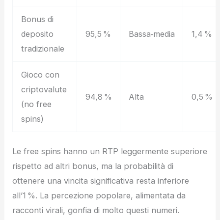
Bonus di
deposito
95,5 %
Bassa‑media
1,4 %
tradizionale
Gioco con
criptovalute
94,8 %
Alta
0,5 %
(no free
spins)
Le free spins hanno un RTP leggermente superiore
rispetto ad altri bonus, ma la probabilità di
ottenere una vincita significativa resta inferiore
all’1 %. La percezione popolare, alimentata da
racconti virali, gonfia di molto questi numeri.