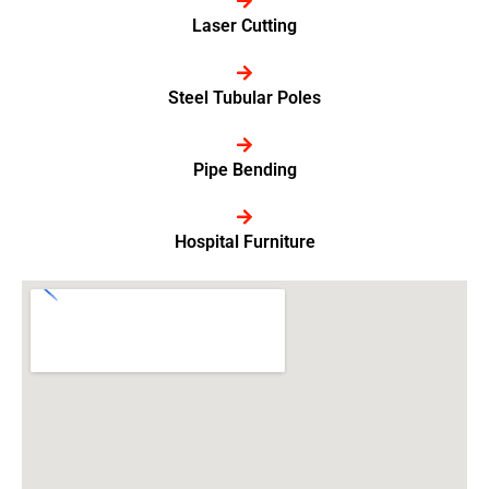
Laser Cutting
Steel Tubular Poles
Pipe Bending
Hospital Furniture