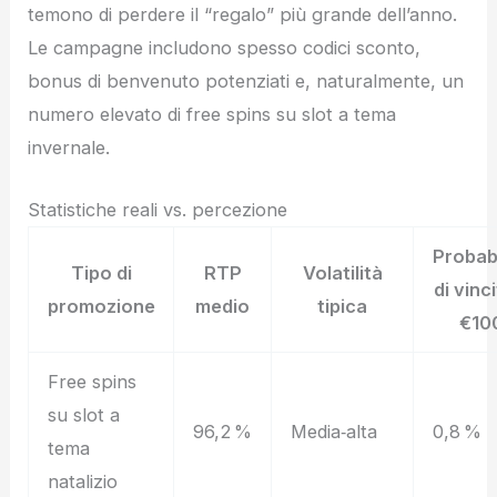
temono di perdere il “regalo” più grande dell’anno.
Le campagne includono spesso codici sconto,
bonus di benvenuto potenziati e, naturalmente, un
numero elevato di free spins su slot a tema
invernale.
Statistiche reali vs. percezione
Probabi
Tipo di
RTP
Volatilità
di vinc
promozione
medio
tipica
€10
Free spins
su slot a
96,2 %
Media‑alta
0,8 %
tema
natalizio