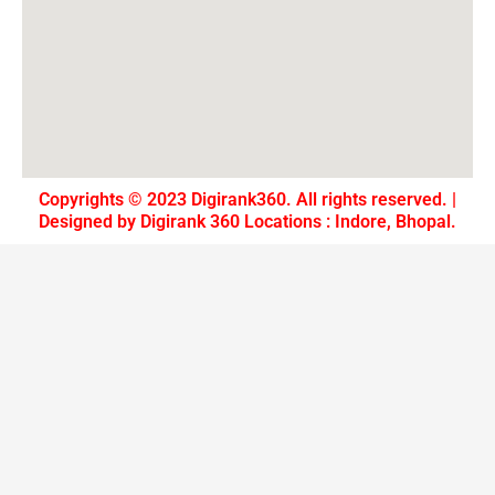
Copyrights © 2023 Digirank360. All rights reserved. |
Designed by Digirank 360 Locations : Indore, Bhopal.