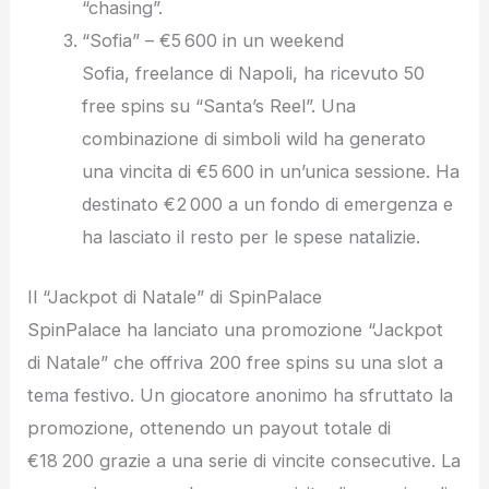
“chasing”.
“Sofia” – €5 600 in un weekend
Sofia, freelance di Napoli, ha ricevuto 50
free spins su “Santa’s Reel”. Una
combinazione di simboli wild ha generato
una vincita di €5 600 in un’unica sessione. Ha
destinato €2 000 a un fondo di emergenza e
ha lasciato il resto per le spese natalizie.
Il “Jackpot di Natale” di SpinPalace
SpinPalace ha lanciato una promozione “Jackpot
di Natale” che offriva 200 free spins su una slot a
tema festivo. Un giocatore anonimo ha sfruttato la
promozione, ottenendo un payout totale di
€18 200 grazie a una serie di vincite consecutive. La