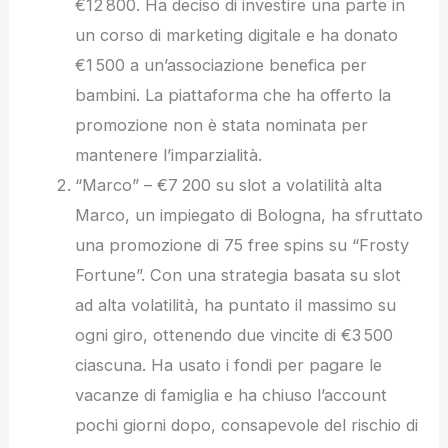
€12 800. Ha deciso di investire una parte in
un corso di marketing digitale e ha donato
€1 500 a un’associazione benefica per
bambini. La piattaforma che ha offerto la
promozione non è stata nominata per
mantenere l’imparzialità.
“Marco” – €7 200 su slot a volatilità alta
Marco, un impiegato di Bologna, ha sfruttato
una promozione di 75 free spins su “Frosty
Fortune”. Con una strategia basata su slot
ad alta volatilità, ha puntato il massimo su
ogni giro, ottenendo due vincite di €3 500
ciascuna. Ha usato i fondi per pagare le
vacanze di famiglia e ha chiuso l’account
pochi giorni dopo, consapevole del rischio di