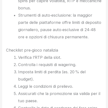
spins per capire volatilità, RTP e meccaniche
bonus.
Strumenti di auto‑esclusione: la maggior
parte delle piattaforme offre limiti di deposito
giornaliero, pause auto‑esclusive di 24‑48
ore e opzioni di chiusura permanente.
Checklist pre‑gioco natalizia
Verifica l’RTP della slot.
Controlla i requisiti di wagering.
Imposta limiti di perdita (es. 20 % del
budget).
Leggi le condizioni di prelievo.
Assicurati che la promozione sia valida per il
tuo paese.
Controlla la data di scadenza dei free spins.