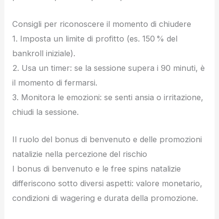
Consigli per riconoscere il momento di chiudere
1. Imposta un limite di profitto (es. 150 % del
bankroll iniziale).
2. Usa un timer: se la sessione supera i 90 minuti, è
il momento di fermarsi.
3. Monitora le emozioni: se senti ansia o irritazione,
chiudi la sessione.
Il ruolo del bonus di benvenuto e delle promozioni
natalizie nella percezione del rischio
I bonus di benvenuto e le free spins natalizie
differiscono sotto diversi aspetti: valore monetario,
condizioni di wagering e durata della promozione.