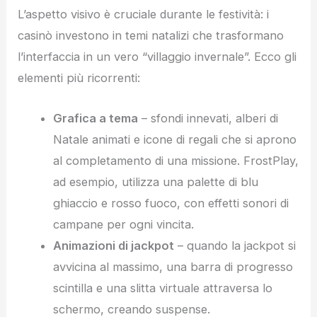
L’aspetto visivo è cruciale durante le festività: i
casinò investono in temi natalizi che trasformano
l’interfaccia in un vero “villaggio invernale”. Ecco gli
elementi più ricorrenti:
Grafica a tema
– sfondi innevati, alberi di
Natale animati e icone di regali che si aprono
al completamento di una missione. FrostPlay,
ad esempio, utilizza una palette di blu
ghiaccio e rosso fuoco, con effetti sonori di
campane per ogni vincita.
Animazioni di jackpot
– quando la jackpot si
avvicina al massimo, una barra di progresso
scintilla e una slitta virtuale attraversa lo
schermo, creando suspense.