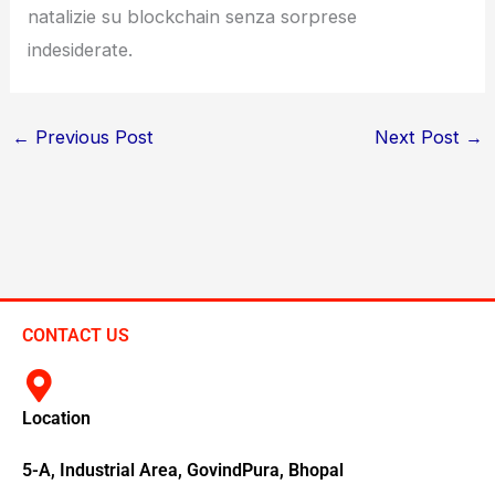
natalizie su blockchain senza sorprese
indesiderate.
←
Previous Post
Next Post
→
CONTACT US
Location
5-A, Industrial Area, GovindPura, Bhopal