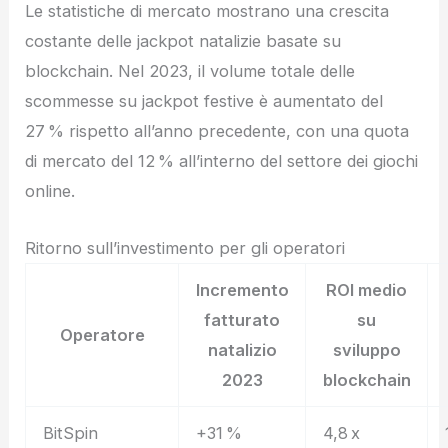
Le statistiche di mercato mostrano una crescita
costante delle jackpot natalizie basate su
blockchain. Nel 2023, il volume totale delle
scommesse su jackpot festive è aumentato del
27 % rispetto all’anno precedente, con una quota
di mercato del 12 % all’interno del settore dei giochi
online.
Ritorno sull’investimento per gli operatori
Incremento
ROI medio
fatturato
su
Operatore
natalizio
sviluppo
2023
blockchain
BitSpin
+31 %
4,8 x