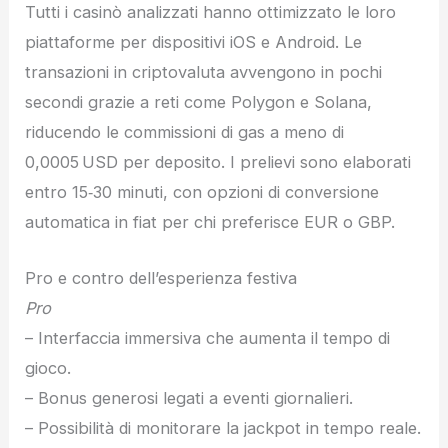
Tutti i casinò analizzati hanno ottimizzato le loro
piattaforme per dispositivi iOS e Android. Le
transazioni in criptovaluta avvengono in pochi
secondi grazie a reti come Polygon e Solana,
riducendo le commissioni di gas a meno di
0,0005 USD per deposito. I prelievi sono elaborati
entro 15‑30 minuti, con opzioni di conversione
automatica in fiat per chi preferisce EUR o GBP.
Pro e contro dell’esperienza festiva
Pro
– Interfaccia immersiva che aumenta il tempo di
gioco.
– Bonus generosi legati a eventi giornalieri.
– Possibilità di monitorare la jackpot in tempo reale.