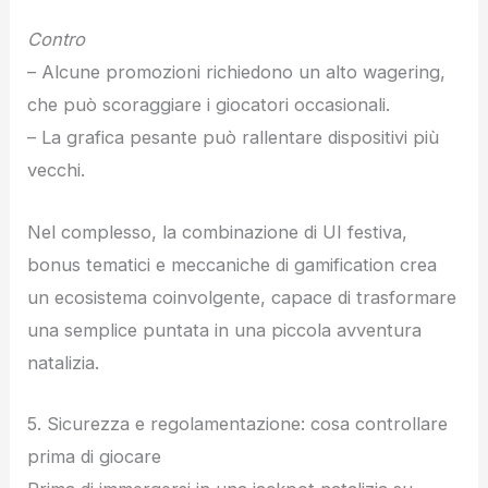
Contro
– Alcune promozioni richiedono un alto wagering,
che può scoraggiare i giocatori occasionali.
– La grafica pesante può rallentare dispositivi più
vecchi.
Nel complesso, la combinazione di UI festiva,
bonus tematici e meccaniche di gamification crea
un ecosistema coinvolgente, capace di trasformare
una semplice puntata in una piccola avventura
natalizia.
5. Sicurezza e regolamentazione: cosa controllare
prima di giocare