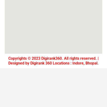
Copyrights © 2023 Digirank360. All rights reserved. |
Designed by Digirank 360 Locations : Indore, Bhopal.