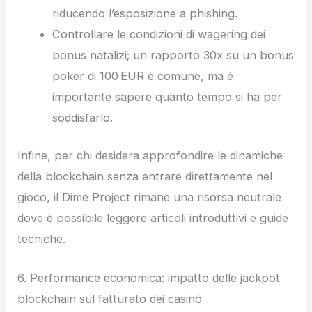
riducendo l’esposizione a phishing.
Controllare le condizioni di wagering dei
bonus natalizi; un rapporto 30x su un bonus
poker di 100 EUR è comune, ma è
importante sapere quanto tempo si ha per
soddisfarlo.
Infine, per chi desidera approfondire le dinamiche
della blockchain senza entrare direttamente nel
gioco, il Dime Project rimane una risorsa neutrale
dove è possibile leggere articoli introduttivi e guide
tecniche.
6. Performance economica: impatto delle jackpot
blockchain sul fatturato dei casinò