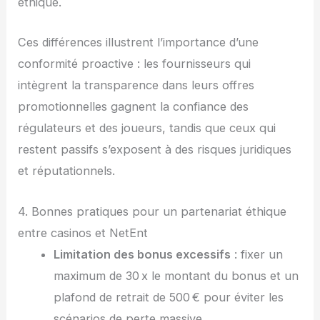
éthique.
Ces différences illustrent l’importance d’une
conformité proactive : les fournisseurs qui
intègrent la transparence dans leurs offres
promotionnelles gagnent la confiance des
régulateurs et des joueurs, tandis que ceux qui
restent passifs s’exposent à des risques juridiques
et réputationnels.
4. Bonnes pratiques pour un partenariat éthique
entre casinos et NetEnt
Limitation des bonus excessifs
: fixer un
maximum de 30 x le montant du bonus et un
plafond de retrait de 500 € pour éviter les
scénarios de perte massive.