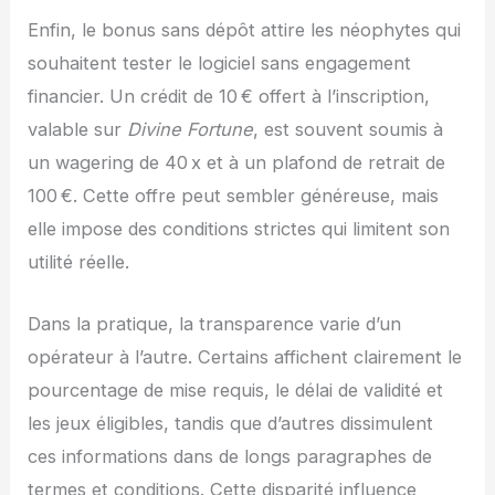
Enfin, le bonus sans dépôt attire les néophytes qui
souhaitent tester le logiciel sans engagement
financier. Un crédit de 10 € offert à l’inscription,
valable sur
Divine Fortune
, est souvent soumis à
un wagering de 40 x et à un plafond de retrait de
100 €. Cette offre peut sembler généreuse, mais
elle impose des conditions strictes qui limitent son
utilité réelle.
Dans la pratique, la transparence varie d’un
opérateur à l’autre. Certains affichent clairement le
pourcentage de mise requis, le délai de validité et
les jeux éligibles, tandis que d’autres dissimulent
ces informations dans de longs paragraphes de
termes et conditions. Cette disparité influence