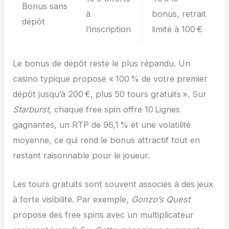
Bonus sans
à
bonus, retrait
dépôt
l’inscription
limité à 100 €
Le bonus de dépôt reste le plus répandu. Un
casino typique propose « 100 % de votre premier
dépôt jusqu’à 200 €, plus 50 tours gratuits ». Sur
Starburst
, chaque free spin offre 10 Lignes
gagnantes, un RTP de 96,1 % et une volatilité
moyenne, ce qui rend le bonus attractif tout en
restant raisonnable pour le joueur.
Les tours gratuits sont souvent associés à des jeux
à forte visibilité. Par exemple,
Gonzo’s Quest
propose des free spins avec un multiplicateur