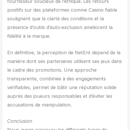
fournisseur soucieux de l’éthique. Les retours
positifs sur des plateformes comme Casino fiable
soulignent que la clarté des conditions et la
présence d’outils d’auto‑exclusion améliorent la
fidélité à la marque.
En définitive, la perception de NetEnt dépend de la
manière dont ses partenaires utilisent ses jeux dans
le cadre des promotions. Une approche
transparente, combinée à des engagements
vérifiables, permet de bâtir une réputation solide
auprès des joueurs responsables et d’éviter les
accusations de manipulation.
Conclusion
Nous avons parcouru les différents types de