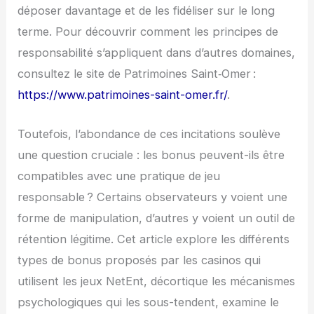
déposer davantage et de les fidéliser sur le long
terme. Pour découvrir comment les principes de
responsabilité s’appliquent dans d’autres domaines,
consultez le site de Patrimoines Saint‑Omer :
https://www.patrimoines-saint-omer.fr/
.
Toutefois, l’abondance de ces incitations soulève
une question cruciale : les bonus peuvent-ils être
compatibles avec une pratique de jeu
responsable ? Certains observateurs y voient une
forme de manipulation, d’autres y voient un outil de
rétention légitime. Cet article explore les différents
types de bonus proposés par les casinos qui
utilisent les jeux NetEnt, décortique les mécanismes
psychologiques qui les sous-tendent, examine le