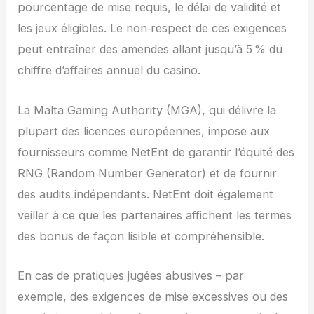
pourcentage de mise requis, le délai de validité et
les jeux éligibles. Le non‑respect de ces exigences
peut entraîner des amendes allant jusqu’à 5 % du
chiffre d’affaires annuel du casino.
La Malta Gaming Authority (MGA), qui délivre la
plupart des licences européennes, impose aux
fournisseurs comme NetEnt de garantir l’équité des
RNG (Random Number Generator) et de fournir
des audits indépendants. NetEnt doit également
veiller à ce que les partenaires affichent les termes
des bonus de façon lisible et compréhensible.
En cas de pratiques jugées abusives – par
exemple, des exigences de mise excessives ou des