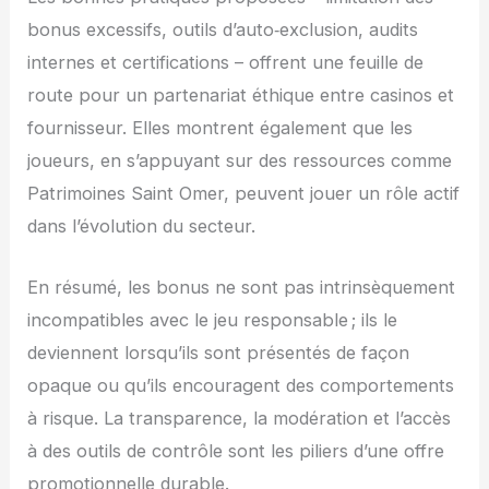
bonus excessifs, outils d’auto‑exclusion, audits
internes et certifications – offrent une feuille de
route pour un partenariat éthique entre casinos et
fournisseur. Elles montrent également que les
joueurs, en s’appuyant sur des ressources comme
Patrimoines Saint Omer, peuvent jouer un rôle actif
dans l’évolution du secteur.
En résumé, les bonus ne sont pas intrinsèquement
incompatibles avec le jeu responsable ; ils le
deviennent lorsqu’ils sont présentés de façon
opaque ou qu’ils encouragent des comportements
à risque. La transparence, la modération et l’accès
à des outils de contrôle sont les piliers d’une offre
promotionnelle durable.