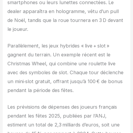
smartphones ou leurs lunettes connectées. Le
dealer apparaîtra en hologramme, vêtu d’un pull
de Noël, tandis que la roue tournera en 3 D devant
le joueur.
Parallèlement, les jeux hybrides « live + slot »
gagnent du terrain. Un exemple récent est le
Christmas Wheel, qui combine une roulette live
avec des symboles de slot. Chaque tour déclenche
un mini‑slot gratuit, offrant jusqu’à 100 € de bonus
pendant la période des fêtes.
Les prévisions de dépenses des joueurs français
pendant les fêtes 2025, publiées par l’ANJ,
estiment un total de 2,3 milliards d’euros, soit une