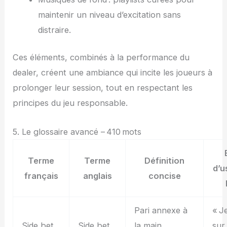
maintenir un niveau d’excitation sans
distraire.
Ces éléments, combinés à la performance du
dealer, créent une ambiance qui incite les joueurs à
prolonger leur session, tout en respectant les
principes du jeu responsable.
5. Le glossaire avancé – 410 mots
Terme
Terme
Définition
d’u
français
anglais
concise
Pari annexe à
« J
Side bet
Side bet
la main
sur 