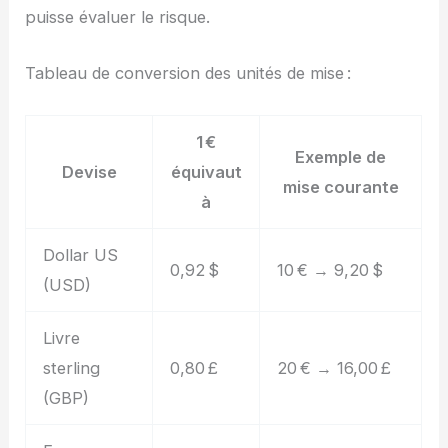
puisse évaluer le risque.
Tableau de conversion des unités de mise :
1 €
Exemple de
Devise
équivaut
mise courante
à
Dollar US
0,92 $
10 € → 9,20 $
(USD)
Livre
sterling
0,80 £
20 € → 16,00 £
(GBP)