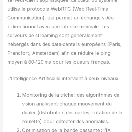
utilise le protocole WebRTC (Web Real‑Time
Communication), qui permet un échange vidéo
bidirectionnel avec une latence minimale. Les
serveurs de streaming sont généralement
hébergés dans des data‑centers européens (Paris,
Francfort, Amsterdam) afin de réduire le ping
moyen à 80‑120 ms pour les joueurs français.
L’Intelligence Artificielle intervient à deux niveaux :
Monitoring de la triche : des algorithmes de
vision analysent chaque mouvement du
dealer (distribution des cartes, rotation de la
roulette) pour détecter des anomalies.
Optimisation de la bande passante : l’IA