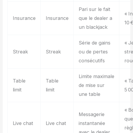
Pari sur le fait
« I
Insurance
Insurance
que le dealer a
10 
un blackjack
Série de gains
« J
Streak
Streak
ou de pertes
str
consécutifs
rou
Limite maximale
Table
Table
« Ta
de mise sur
limit
limit
5 0
une table
« B
Messagerie
quel
Live chat
Live chat
instantanée
règ
avec le dealer