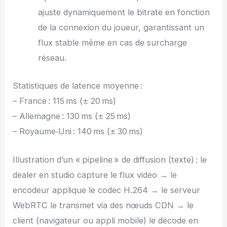
ajuste dynamiquement le bitrate en fonction
de la connexion du joueur, garantissant un
flux stable même en cas de surcharge
réseau.
Statistiques de latence moyenne :
– France : 115 ms (± 20 ms)
– Allemagne : 130 ms (± 25 ms)
– Royaume‑Uni : 140 ms (± 30 ms)
Illustration d’un « pipeline » de diffusion (texte) : le
dealer en studio capture le flux vidéo → le
encodeur applique le codec H.264 → le serveur
WebRTC le transmet via des nœuds CDN → le
client (navigateur ou appli mobile) le décode en