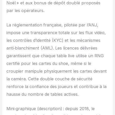
Noël » et aux bonus de dépôt doublé proposés
par les opérateurs.
La réglementation française, pilotée par l’ANJ,
impose une transparence totale sur les flux vidéo,
les contrôles d’identité (KYC) et les mécanismes
anti‑blanchiment (AML). Les licences délivrées
garantissent que chaque table live utilise un RNG
certifié pour les cartes du shoe, même si le
croupier manipule physiquement les cartes devant
la caméra. Cette double couche de sécurité
renforce la confiance des joueurs et contribue à la
hausse du nombre de tables actives.
Mini‑graphique (description) : depuis 2018, le