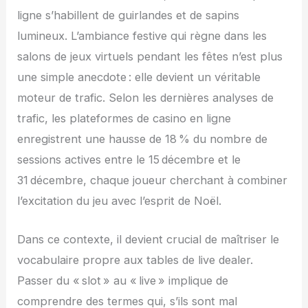
ligne s’habillent de guirlandes et de sapins
lumineux. L’ambiance festive qui règne dans les
salons de jeux virtuels pendant les fêtes n’est plus
une simple anecdote : elle devient un véritable
moteur de trafic. Selon les dernières analyses de
trafic, les plateformes de casino en ligne
enregistrent une hausse de 18 % du nombre de
sessions actives entre le 15 décembre et le
31 décembre, chaque joueur cherchant à combiner
l’excitation du jeu avec l’esprit de Noël.
Dans ce contexte, il devient crucial de maîtriser le
vocabulaire propre aux tables de live dealer.
Passer du « slot » au « live » implique de
comprendre des termes qui, s’ils sont mal