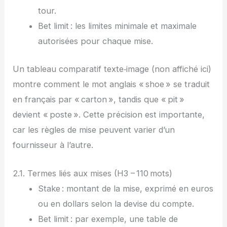
tour.
Bet limit : les limites minimale et maximale
autorisées pour chaque mise.
Un tableau comparatif texte‑image (non affiché ici)
montre comment le mot anglais « shoe » se traduit
en français par « carton », tandis que « pit »
devient « poste ». Cette précision est importante,
car les règles de mise peuvent varier d’un
fournisseur à l’autre.
2.1. Termes liés aux mises (H3 – 110 mots)
Stake : montant de la mise, exprimé en euros
ou en dollars selon la devise du compte.
Bet limit : par exemple, une table de