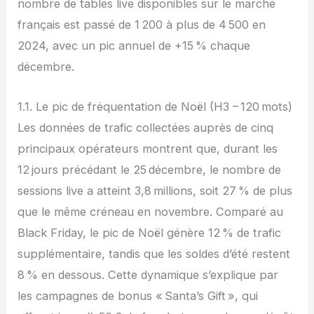
nombre de tables live disponibles sur le marché
français est passé de 1 200 à plus de 4 500 en
2024, avec un pic annuel de +15 % chaque
décembre.
1.1. Le pic de fréquentation de Noël (H3 – 120 mots)
Les données de trafic collectées auprès de cinq
principaux opérateurs montrent que, durant les
12 jours précédant le 25 décembre, le nombre de
sessions live a atteint 3,8 millions, soit 27 % de plus
que le même créneau en novembre. Comparé au
Black Friday, le pic de Noël génère 12 % de trafic
supplémentaire, tandis que les soldes d’été restent
8 % en dessous. Cette dynamique s’explique par
les campagnes de bonus « Santa’s Gift », qui