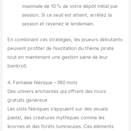
maximale de 10 % de votre dépôt initial par
session. Si ce seuil est atteint, arrêtez la
session et revenez le lendemain.
En combinant ces stratégies, les joueurs débutants
peuvent profiter de l’excitation du thème pirate
tout en maintenant une gestion saine de leur
bankroll.
4. Fantaisie féerique – 380 mots
Des univers enchantés qui offrent des tours
gratuits généreux
Les slots féériques s’appuient sur des visuels
pastel, des créatures mythiques comme les
licornes et des forêts lumineuses. Ces éléments