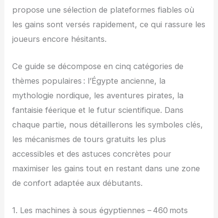
propose une sélection de plateformes fiables où
les gains sont versés rapidement, ce qui rassure les
joueurs encore hésitants.
Ce guide se décompose en cinq catégories de
thèmes populaires : l’Égypte ancienne, la
mythologie nordique, les aventures pirates, la
fantaisie féerique et le futur scientifique. Dans
chaque partie, nous détaillerons les symboles clés,
les mécanismes de tours gratuits les plus
accessibles et des astuces concrètes pour
maximiser les gains tout en restant dans une zone
de confort adaptée aux débutants.
1. Les machines à sous égyptiennes – 460 mots