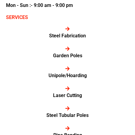
Mon - Sun :- 9:00 am - 9:00 pm
SERVICES
Steel Fabrication
Garden Poles
Unipole/Hoarding
Laser Cutting
Steel Tubular Poles