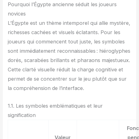
Pourquoi l’Égypte ancienne séduit les joueurs
novices
L’Égypte est un thème intemporel qui allie mystère,
richesses cachées et visuels éclatants. Pour les
joueurs qui commencent tout juste, les symboles
sont immédiatement reconnaissables : hiéroglyphes
dorés, scarabées brillants et pharaons majestueux.
Cette clarté visuelle réduit la charge cognitive et
permet de se concentrer sur le jeu plutôt que sur
la compréhension de l’interface.
1.1. Les symboles emblématiques et leur
signification
Fonc
Valeur
pen