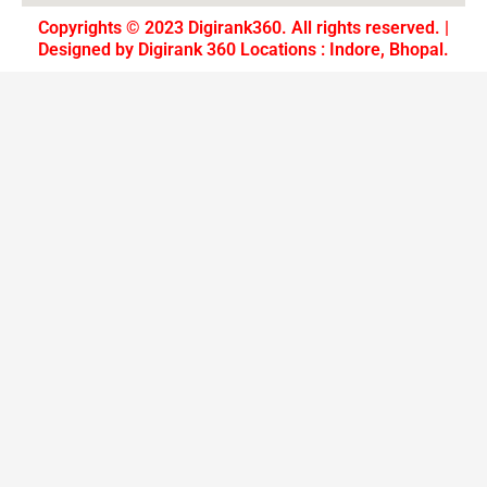
Copyrights © 2023 Digirank360. All rights reserved. |
Designed by Digirank 360 Locations : Indore, Bhopal.