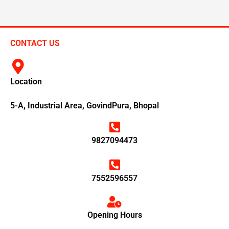
CONTACT US
Location
5-A, Industrial Area, GovindPura, Bhopal
9827094473
7552596557
Opening Hours