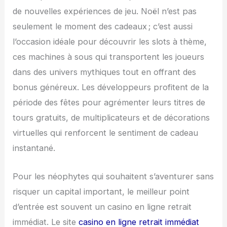
de nouvelles expériences de jeu. Noël n’est pas
seulement le moment des cadeaux ; c’est aussi
l’occasion idéale pour découvrir les slots à thème,
ces machines à sous qui transportent les joueurs
dans des univers mythiques tout en offrant des
bonus généreux. Les développeurs profitent de la
période des fêtes pour agrémenter leurs titres de
tours gratuits, de multiplicateurs et de décorations
virtuelles qui renforcent le sentiment de cadeau
instantané.
Pour les néophytes qui souhaitent s’aventurer sans
risquer un capital important, le meilleur point
d’entrée est souvent un casino en ligne retrait
immédiat. Le site
casino en ligne retrait immédiat