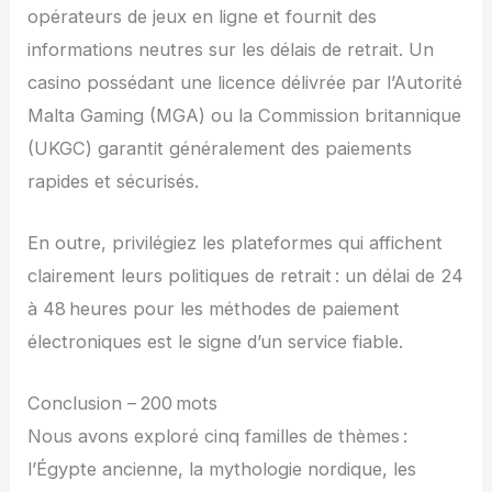
opérateurs de jeux en ligne et fournit des
informations neutres sur les délais de retrait. Un
casino possédant une licence délivrée par l’Autorité
Malta Gaming (MGA) ou la Commission britannique
(UKGC) garantit généralement des paiements
rapides et sécurisés.
En outre, privilégiez les plateformes qui affichent
clairement leurs politiques de retrait : un délai de 24
à 48 heures pour les méthodes de paiement
électroniques est le signe d’un service fiable.
Conclusion – 200 mots
Nous avons exploré cinq familles de thèmes :
l’Égypte ancienne, la mythologie nordique, les