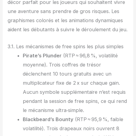
décor parfait pour les joueurs qui souhaitent vivre
une aventure sans prendre de gros risques. Les
graphismes colorés et les animations dynamiques
aident les débutants à suivre le déroulement du jeu.
3.1. Les mécanismes de free spins les plus simples
Pirate’s Plunder
(RTP ≈ 96,8 %, volatilité
moyenne). Trois coffres de trésor
déclenchent 10 tours gratuits avec un
multiplicateur fixe de 2 x sur chaque gain.
Aucun symbole supplémentaire n’est requis
pendant la session de free spins, ce qui rend
le mécanisme ultra‑simple.
Blackbeard’s Bounty
(RTP ≈ 95,9 %, faible
volatilité). Trois drapeaux noirs ouvrent 8